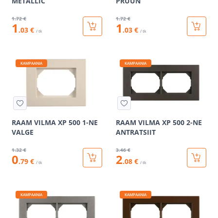
METALLIC
PRUUN
1
.72 €
1
.72 €
1
1
.03 €
.03 €
/ tk
/ tk
KAMPAANIA
KAMPAANIA
RAAM VILMA XP 500 1-NE
RAAM VILMA XP 500 2-NE
VALGE
ANTRATSIIT
1
.32 €
3
.46 €
0
2
.79 €
.08 €
/ tk
/ tk
KAMPAANIA
KAMPAANIA