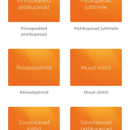
Pinnapealsed
Pistikupesad juhtmele
pistikupesad
Reisiadapterid
Muud lülitid