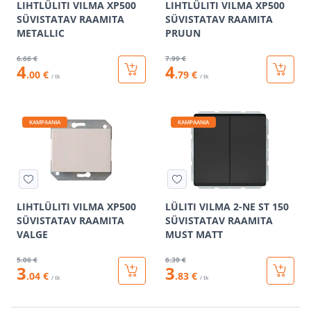
LIHTLÜLITI VILMA XP500
LIHTLÜLITI VILMA XP500
SÜVISTATAV RAAMITA
SÜVISTATAV RAAMITA
METALLIC
PRUUN
6
.66 €
7
.99 €
4
4
.00 €
.79 €
/ tk
/ tk
KAMPAANIA
KAMPAANIA
LIHTLÜLITI VILMA XP500
LÜLITI VILMA 2-NE ST 150
SÜVISTATAV RAAMITA
SÜVISTATAV RAAMITA
VALGE
MUST MATT
5
.06 €
6
.39 €
3
3
.04 €
.83 €
/ tk
/ tk