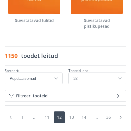
Süvistatavad lülitid
Süvistatavad
pistikupesad
1150
toodet leitud
Sorteeri:
Tooteid lehel:
Filtreeri tooteid
1
...
11
12
13
14
...
36