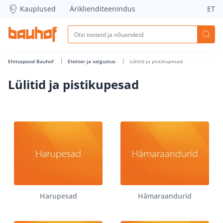
Lülitid ja pistikupesad - Bauhof has loaded
Kauplused
Äriklienditeenindus
ET
Ehituspood Bauhof
Elekter ja valgustus
Lülitid ja pistikupesad
Lülitid ja pistikupesad
Harupesad
Hämaraandurid