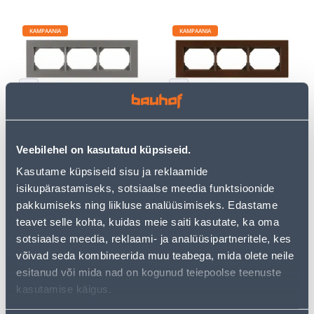
KAMPAANIA
KAMPAANIA
RAAM VILMA XP 500 3-NE
RAAM VILMA XP 500 3-NE
METALLIC
PRUUN
Veebilehel on kasutatud küpsiseid.
4
.79 €
4
.79 €
2
2
Kasutame küpsiseid sisu ja reklaamide
.87 €
.87 €
/ tk
/ tk
isikupärastamiseks, sotsiaalse meedia funktsioonide
pakkumiseks ning liikluse analüüsimiseks. Edastame
teavet selle kohta, kuidas meie saiti kasutate, ka oma
KAMPAANIA
KAMPAANIA
sotsiaalse meedia, reklaami- ja analüüsipartneritele, kes
võivad seda kombineerida muu teabega, mida olete neile
esitanud või mida nad on kogunud teiepoolse teenuste
kasutamise käigus.
RAAM VILMA XP 500 3-NE
RAAM VILMA XP 500 4-NE