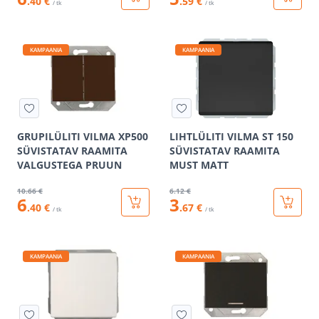
.40 €
.59 €
/ tk
/ tk
KAMPAANIA
KAMPAANIA
GRUPILÜLITI VILMA XP500
LIHTLÜLITI VILMA ST 150
SÜVISTATAV RAAMITA
SÜVISTATAV RAAMITA
VALGUSTEGA PRUUN
MUST MATT
10
.66 €
6
.12 €
6
3
.40 €
.67 €
/ tk
/ tk
KAMPAANIA
KAMPAANIA