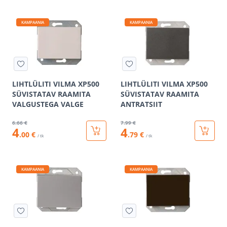
KAMPAANIA
KAMPAANIA
LIHTLÜLITI VILMA XP500
LIHTLÜLITI VILMA XP500
SÜVISTATAV RAAMITA
SÜVISTATAV RAAMITA
VALGUSTEGA VALGE
ANTRATSIIT
6
.66 €
7
.99 €
4
4
.00 €
.79 €
/ tk
/ tk
KAMPAANIA
KAMPAANIA