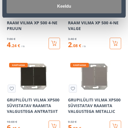
Keeldu
RAAM VILMA XP 500 4-NE
RAAM VILMA XP 500 4-NE
PRUUN
VALGE
7
.06 €
3
.46 €
4
2
.24 €
.08 €
/ tk
/ tk
KAMPAANIA
KAMPAANIA
GRUPILÜLITI VILMA XP500
GRUPILÜLITI VILMA XP500
SÜVISTATAV RAAMITA
SÜVISTATAV RAAMITA
VALGUSTEGA ANTRATSIIT
VALGUSTEGA METALLIC
10
.66 €
9
.32 €
6
5