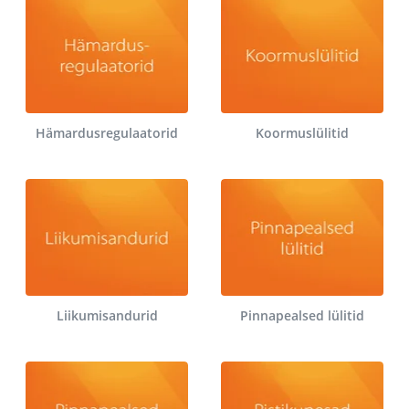
Hämardusregulaatorid
Koormuslülitid
Liikumisandurid
Pinnapealsed lülitid