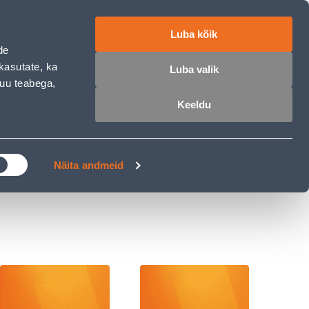
ET
RU
EN
Luba kõik
de
 sisse
Ostunimekiri
Ostukorv
kasutate, ka
Luba valik
muu teabega,
Keeldu
ÄRELMAKS
MEISTRIKLUBI
BLOGI
Näita andmeid