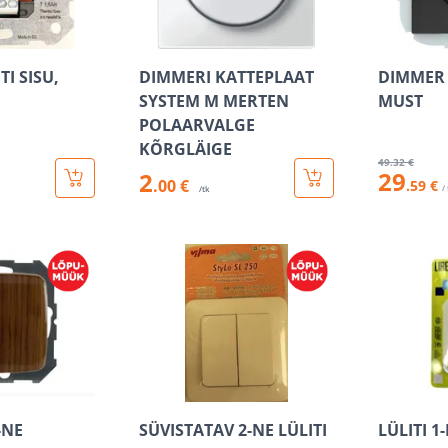
I SISU,
DIMMERI KATTEPLAAT
DIMMER 
SYSTEM M MERTEN
MUST
POLAARVALGE
KÕRGLÄIGE
49
.32 €
29
2
.00 €
.59 €
/
/tk
-NE
SÜVISTATAV 2-NE LÜLITI
LÜLITI 1