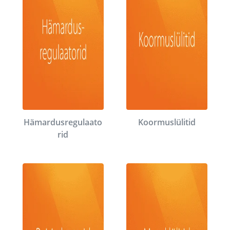
Hämardusregulaato
Koormuslülitid
rid