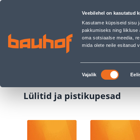
Lülitid ja pistikupesad - Bauhof has loaded
Kauplused
Äriklienditeenindus
Klienditeeni
Veebilehel on kasutatud k
Kasutame küpsiseid sisu j
pakkumiseks ning liikluse 
oma sotsiaalse meedia, re
mida olete neile esitanud
TOOTED
KAMPAANIAD
Nõusoleku
Ehituspood Bauhof
Elekter ja valgustus
Lü
Vajalik
Eeli
valik
Lülitid ja pistikupesad