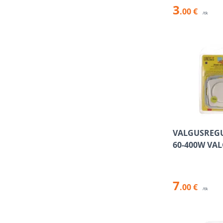
3
.00 €
/tk
VALGUSREG
60-400W VAL
7
.00 €
/tk