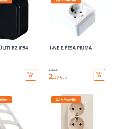
ANIA
KAMPAANIA
LITI B2 IP54
1-NE E.PESA PRIMA
3
.99 €
2
.39 €
/ tk
ANIA
KAMPAANIA