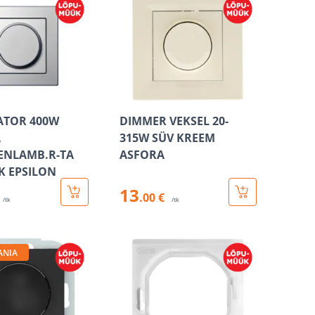
ATOR 400W
DIMMER VEKSEL 20-
A
315W SÜV KREEM
ENLAMB.R-TA
ASFORA
K EPSILON
13
.00 €
/tk
/tk
ANIA