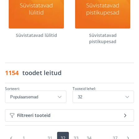
Süvistatavad lülitid
Süvistatavad
pistikupesad
1154
toodet leitud
Sorteeri:
Tooteid lehel:
Filtreeri tooteid
1
...
31
32
33
34
...
37