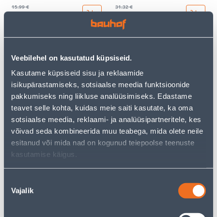
15
.99 €
31
.32 €
9
18
.59 €
.79 €
/ tk
/ tk
KAMPAANIA
KAMPAANIA
Veebilehel on kasutatud küpsiseid.
Kasutame küpsiseid sisu ja reklaamide
isikupärastamiseks, sotsiaalse meedia funktsioonide
pakkumiseks ning liikluse analüüsimiseks. Edastame
teavet selle kohta, kuidas meie saiti kasutate, ka oma
LÜLITI 1-NE ABB VEKSEL
LÜLITI 1-NE ABB RIST BEEŽ
sotsiaalse meedia, reklaami- ja analüüsipartneritele, kes
BEEŽ BASIC55
BASIC55
võivad seda kombineerida muu teabega, mida olete neile
9
.86 €
23
.59 €
esitanud või mida nad on kogunud teiepoolse teenuste
5
14
.92 €
.15 €
/ tk
/ tk
kasutamise käigus.
Nõusoleku
KAMPAANIA
KAMPAANIA
Vajalik
valik