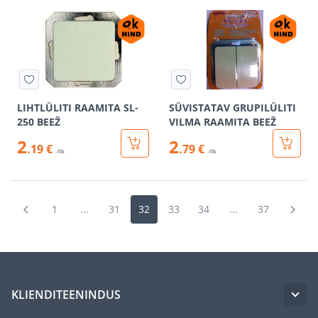
LIHTLÜLITI RAAMITA SL-
SÜVISTATAV GRUPILÜLITI
250 BEEŽ
VILMA RAAMITA BEEŽ
2
2
.19 €
.79 €
/tk
/tk
1
...
31
32
33
34
...
37
KLIENDITEENINDUS