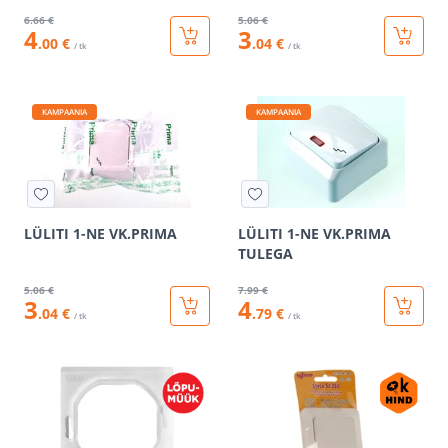
6
.66 €
5
.06 €
4
3
.00 €
.04 €
/ tk
/ tk
KAMPAANIA
KAMPAANIA
LÜLITI 1-NE VK.PRIMA
LÜLITI 1-NE VK.PRIMA
TULEGA
5
.06 €
7
.99 €
3
4
.04 €
.79 €
/ tk
/ tk