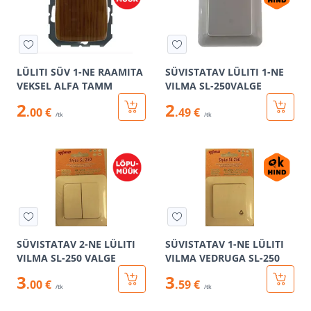
LÜLITI SÜV 1-NE RAAMITA
SÜVISTATAV LÜLITI 1-NE
VEKSEL ALFA TAMM
VILMA SL-250VALGE
2
2
.00 €
.49 €
/tk
/tk
SÜVISTATAV 2-NE LÜLITI
SÜVISTATAV 1-NE LÜLITI
VILMA SL-250 VALGE
VILMA VEDRUGA SL-250
3
3
.00 €
.59 €
/tk
/tk