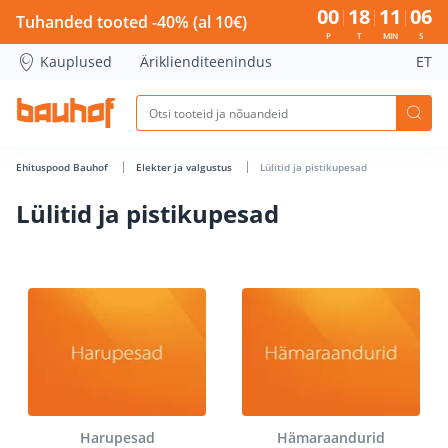
Lülitid ja pistikupesad - Bauhof has loaded
00
18
11
06
Tuhanded tooted -40% (al 10€)
P
T
MIN
S
Kauplused
Äriklienditeenindus
ET
Ehituspood Bauhof
Elekter ja valgustus
Lülitid ja pistikupesad
Lülitid ja pistikupesad
Harupesad
Hämaraandurid