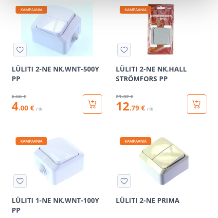
KAMPAANIA
KAMPAANIA
LÜLITI 2-NE NK.WNT-500Y
LÜLITI 2-NE NK.HALL
PP
STRÖMFORS PP
6
.66 €
21
.32 €
4
12
.00 €
.79 €
/ tk
/ tk
KAMPAANIA
KAMPAANIA
LÜLITI 1-NE NK.WNT-100Y
LÜLITI 2-NE PRIMA
PP