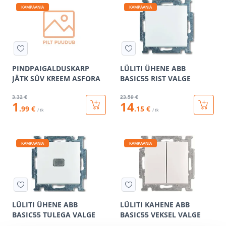
KAMPAANIA
KAMPAANIA
PINDPAIGALDUSKARP
LÜLITI ÜHENE ABB
JÄTK SÜV KREEM ASFORA
BASIC55 RIST VALGE
3
.32 €
23
.59 €
1
14
.99 €
.15 €
/ tk
/ tk
KAMPAANIA
KAMPAANIA
LÜLITI ÜHENE ABB
LÜLITI KAHENE ABB
BASIC55 TULEGA VALGE
BASIC55 VEKSEL VALGE