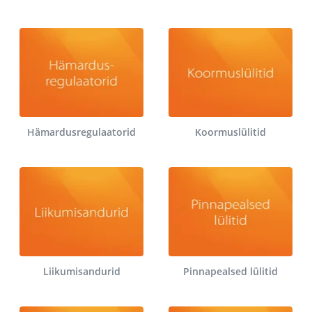
Hämardusregulaatorid
Koormuslülitid
Liikumisandurid
Pinnapealsed lülitid