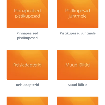
Pinnapealsed
Pistikupesad juhtmele
pistikupesad
Reisiadapterid
Muud lülitid