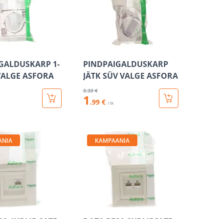
GALDUSKARP 1-
PINDPAIGALDUSKARP
VALGE ASFORA
JÄTK SÜV VALGE ASFORA
3
.32 €
1
.99 €
/ tk
ANIA
KAMPAANIA