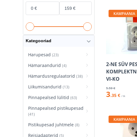
KAMPAANIA
Kategooriad
Harupesad
(23)
2-NE SÜV PE
Hämaraandurid
(4)
KOMPLEKTN
Hämardusregulaatorid
(38)
VI-KO
Liikumisandurid
(13)
5
.59 €
3
.35 €
/ tk
Pinnapealsed lülitid
(63)
Pinnapealsed pistikupesad
(41)
KAMPAANIA
Pistikupesad juhtmele
(8)
Reisiadapterid
(5)