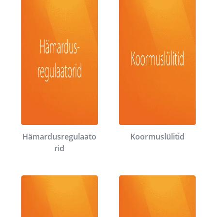
Hämardusregulaato
Koormuslülitid
rid