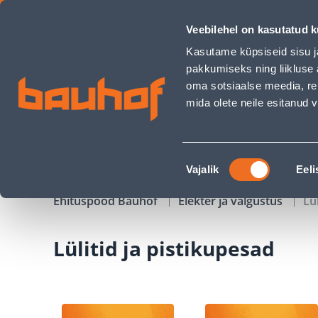
Lülitid ja pistikupesad - Bauhof has loaded
Veebilehel on kasutatud k
Kauplused
Äriklienditeenindus
Klienditeeni
Kasutame küpsiseid sisu j
pakkumiseks ning liikluse 
oma sotsiaalse meedia, re
mida olete neile esitanud
TOOTED
KAMPAANIAD
Nõusoleku
Vajalik
Eeli
valik
Ehituspood Bauhof
Elekter ja valgustus
Lü
Lülitid ja pistikupesad