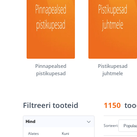
Pinnapealsed
Pistikupesad
pistikupesad
juhtmele
Filtreeri tooteid
1150
too
Hind
Sorteeri:
Alates
Kuni