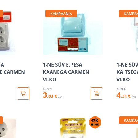
KAMPAANIA
KAMPA
SA
1-NE SÜV E.PESA
1-NE SÜV
E CARMEN
KAANEGA CARMEN
KAITSEG
VI:KO
VI:KO
6
.39 €
7
.19 €
3
4
.83 €
.31 €
/ tk
/ tk
KAMPA