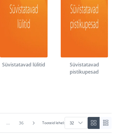
Süvistatavad lülitid
Süvistatavad
pistikupesad
...
36
Tooteid lehel: