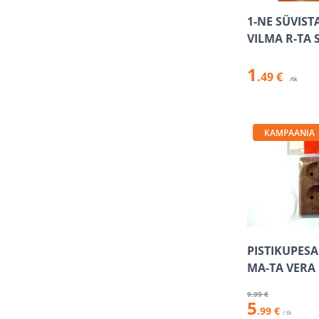
1-NE SÜVIST
VILMA R-TA 
1
.49 €
/tk
KAMPAANIA
PISTIKUPESA
MA-TA VERA
9
.99 €
5
.99 €
/ tk