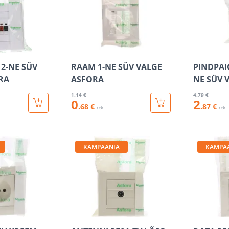
2-NE SÜV
RAAM 1-NE SÜV VALGE
PINDPAI
RA
ASFORA
NE SÜV 
1
.14 €
4
.79 €
0
2
.68 €
.87 €
/ tk
/ tk
KAMPAANIA
KAMPA