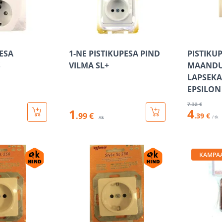
PESA
1-NE PISTIKUPESA PIND
PISTIKU
S
VILMA SL+
MAANDU
LAPSEKAI
EPSILON
7
.32 €
4
1
.99 €
.39 €
/ tk
/tk
KAMPA