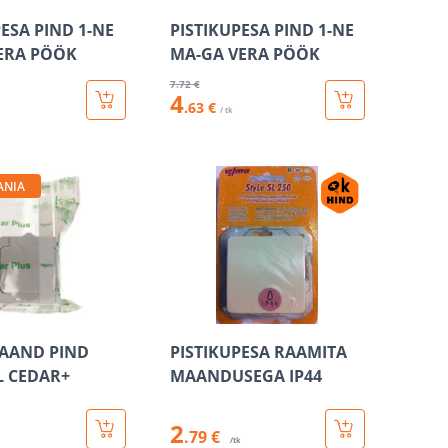
PESA PIND 1-NE
PISTIKUPESA PIND 1-NE
ERA PÖÖK
MA-GA VERA PÖÖK
7
.72 €
4
.63 €
/ tk
ANIA
AAND PIND
PISTIKUPESA RAAMITA
L CEDAR+
MAANDUSEGA IP44
2
.79 €
/tk