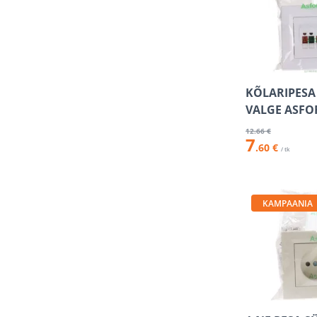
KÕLARIPESA 
VALGE ASFO
12
.66 €
7
.60 €
/ tk
KAMPAANIA