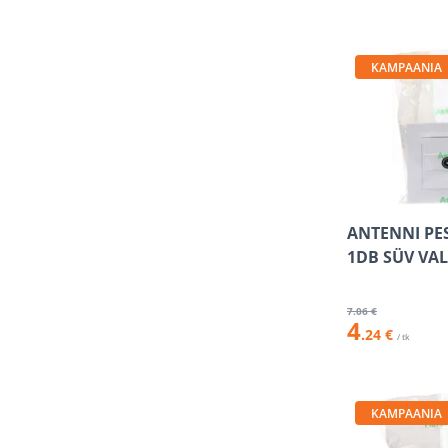
KAMPAANIA
ANTENNI PE
1DB SÜV VA
7
.06 €
4
.24 €
/ tk
KAMPAANIA