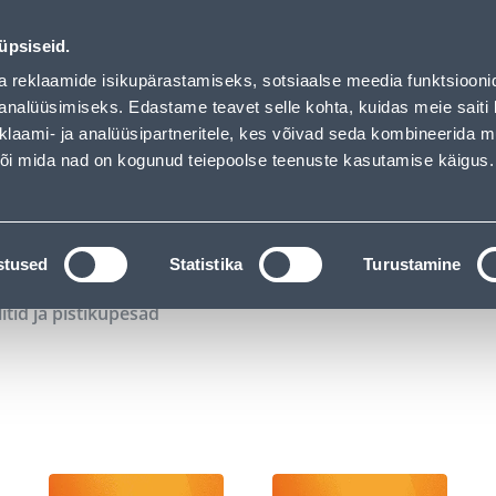
02
15
54
54
Tuhanded tooted -40% (al 10€)
P
T
MIN
S
üpsiseid.
ndus
Teenused
Karjäärileht
a reklaamide isikupärastamiseks, sotsiaalse meedia funktsiooni
analüüsimiseks. Edastame teavet selle kohta, kuidas meie saiti 
klaami- ja analüüsipartneritele, kes võivad seda kombineerida 
OTSI
Logi
 või mida nad on kogunud teiepoolse teenuste kasutamise käigus.
KATALOOGID
TÖÖRIISTALAENUTUS
J
stused
Statistika
Turustamine
litid ja pistikupesad