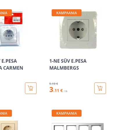
ANIA
KAMPAANIA
 E.PESA
1-NE SÜV E.PESA
A CARMEN
MALMBERGS
5
.19 €
3
.11 €
/ tk
ANIA
KAMPAANIA