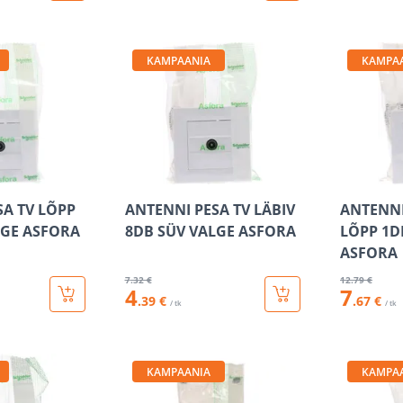
KAMPAANIA
KAMPA
SA TV LÕPP
ANTENNI PESA TV LÄBIV
ANTENNI
LGE ASFORA
8DB SÜV VALGE ASFORA
LÕPP 1D
ASFORA
7
.32 €
12
.79 €
4
7
.39 €
.67 €
/ tk
/ tk
KAMPAANIA
KAMPA