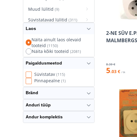
Muud lülitid
(9)
Süvistatavad lülitid
(311)
Laos
Süvistatavad pistikupesad
2-NE SÜV E.
(627)
Näita ainult laos olevaid
MALMBERG
tooteid
(1150)
Termostaatlülitid
(8)
Näita kõiki tooteid
(2081)
Paigaldusmeetod
8
.39 €
5
.03 €
/ tk
Süvistatav
(115)
Pinnapealne
(1)
Bränd
Anduri tüüp
Andur komplektis