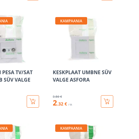
ANIA
KAMPAANIA
 PESA TV/SAT
KESKPLAAT UMBNE SÜV
B SÜV VALGE
VALGE ASFORA
3
.86 €
2
.32 €
/ tk
ANIA
KAMPAANIA