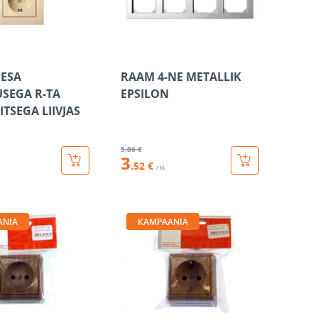
PESA
RAAM 4-NE METALLIK
SEGA R-TA
EPSILON
TSEGA LIIVJAS
5
.86 €
3
.52 €
/ tk
ANIA
KAMPAANIA