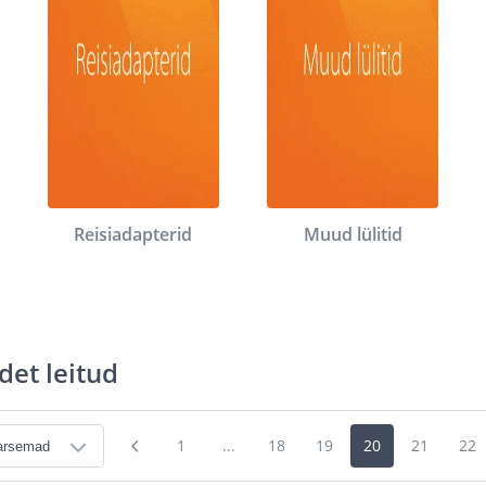
Reisiadapterid
Muud lülitid
det leitud
1
...
18
19
20
21
22