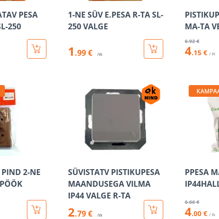
ATAV PESA
1-NE SÜV E.PESA R-TA SL-
PISTIKU
SL-250
250 VALGE
MA-TA V
6
.92 €
4
1
.99 €
.15 €
/ tk
/tk
KAMPA
 PIND 2-NE
SÜVISTATV PISTIKUPESA
PPESA M
 PÖÖK
MAANDUSEGA VILMA
IP44HAL
IP44 VALGE R-TA
6
.66 €
4
2
.79 €
.00 €
/ tk
/tk