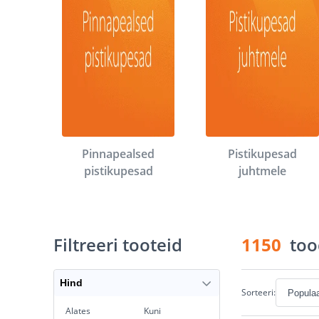
Pinnapealsed
Pistikupesad
pistikupesad
juhtmele
Filtreeri tooteid
1150
too
Hind
Sorteeri:
Alates
Kuni