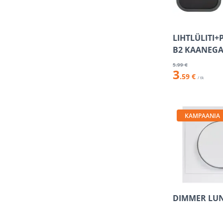
LIHTLÜLITI+
B2 KAANEGA
5
.99 €
3
.59 €
/ tk
KAMPAANIA
DIMMER LUN