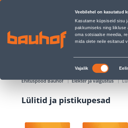
Lülitid ja pistikupesad - Bauhof has loaded
Veebilehel on kasutatud k
Kauplused
Äriklienditeenindus
Klienditeeni
Kasutame küpsiseid sisu j
pakkumiseks ning liikluse 
oma sotsiaalse meedia, re
mida olete neile esitanud
TOOTED
KAMPAANIAD
Nõusoleku
Vajalik
Eeli
valik
Ehituspood Bauhof
Elekter ja valgustus
Lü
Lülitid ja pistikupesad