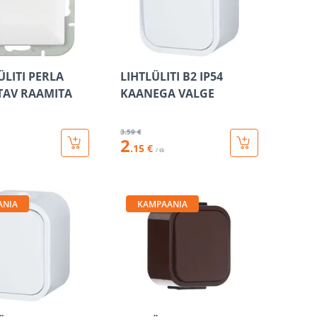
ÜLITI PERLA
LIHTLÜLITI B2 IP54
TAV RAAMITA
KAANEGA VALGE
3
.59 €
2
.15 €
/ tk
ANIA
KAMPAANIA