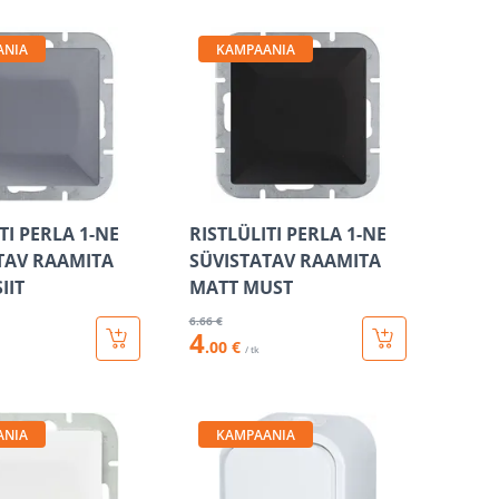
ANIA
KAMPAANIA
TI PERLA 1-NE
RISTLÜLITI PERLA 1-NE
TAV RAAMITA
SÜVISTATAV RAAMITA
IIT
MATT MUST
6
.66 €
4
.00 €
/ tk
ANIA
KAMPAANIA