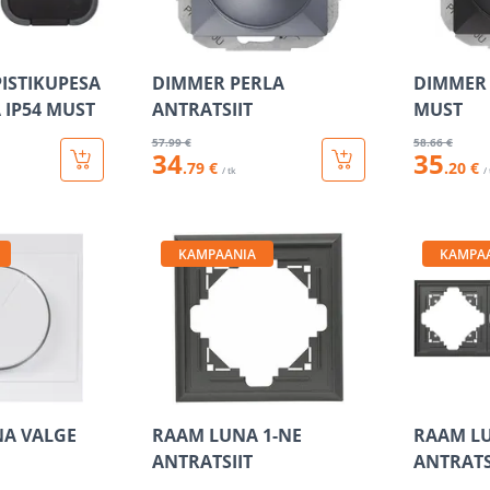
PISTIKUPESA
DIMMER PERLA
DIMMER 
 IP54 MUST
ANTRATSIIT
MUST
57
.99 €
58
.66 €
34
35
.79 €
.20 €
/ tk
/
KAMPAANIA
KAMPA
A VALGE
RAAM LUNA 1-NE
RAAM LU
ANTRATSIIT
ANTRATS