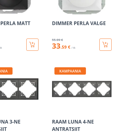
PERLA MATT
DIMMER PERLA VALGE
55
.99 €
33
.59 €
 tk
/ tk
ANIA
KAMPAANIA
NA 3-NE
RAAM LUNA 4-NE
IIT
ANTRATSIIT