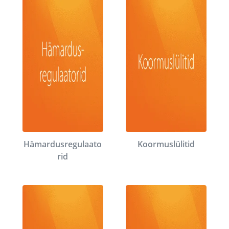
Hämardusregulaato
Koormuslülitid
rid