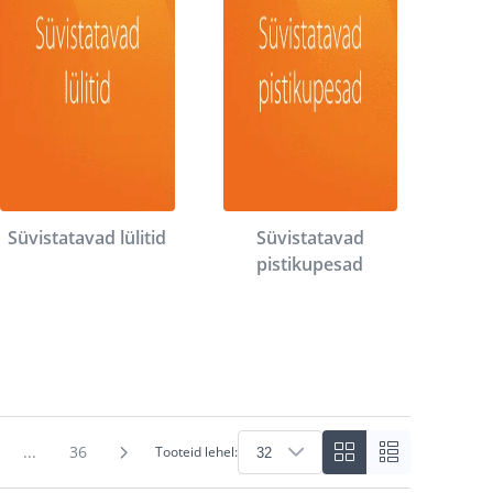
Süvistatavad lülitid
Süvistatavad
pistikupesad
...
36
Tooteid lehel: