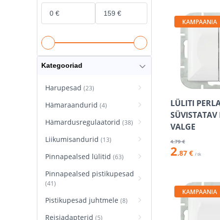
KAMPAANIA
Kategooriad
Harupesad
(23)
LÜLITI PERLA
Hämaraandurid
(4)
SÜVISTATAV
Hämardusregulaatorid
(38)
VALGE
Liikumisandurid
(13)
4
.79 €
2
.87 €
/ tk
Pinnapealsed lülitid
(63)
Pinnapealsed pistikupesad
(41)
KAMPAANIA
Pistikupesad juhtmele
(8)
Reisiadapterid
(5)