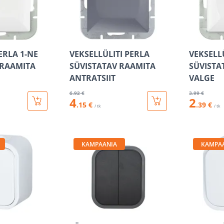
PERLA 1-NE
VEKSELLÜLITI PERLA
VEKSELL
 RAAMITA
SÜVISTATAV RAAMITA
SÜVISTA
ANTRATSIIT
VALGE
6
.92 €
3
.99 €
4
2
.15 €
.39 €
/ tk
/ tk
KAMPAANIA
KAMPA