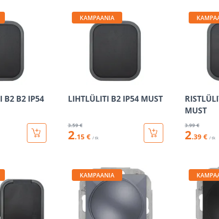
KAMPAANIA
KAMPA
 B2 B2 IP54
LIHTLÜLITI B2 IP54 MUST
RISTLÜLI
MUST
3
.59 €
3
.99 €
2
2
.15 €
.39 €
/ tk
/ tk
KAMPAANIA
KAMPA