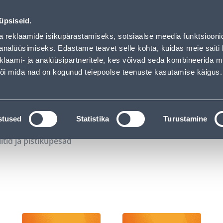
00
04
45
53
Kuni 20% LISAKS koodiga!
P
T
MIN
S
üpsiseid.
ndus
Teenused
Karjäärileht
a reklaamide isikupärastamiseks, sotsiaalse meedia funktsiooni
analüüsimiseks. Edastame teavet selle kohta, kuidas meie saiti 
klaami- ja analüüsipartneritele, kes võivad seda kombineerida 
OTSI
Logi
 või mida nad on kogunud teiepoolse teenuste kasutamise käigus.
KATALOOGID
TÖÖRIISTALAENUTUS
J
stused
Statistika
Turustamine
litid ja pistikupesad