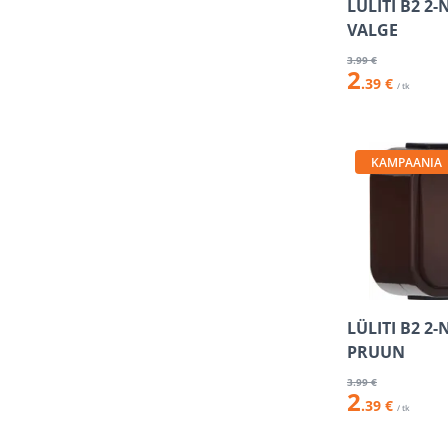
LÜLITI B2 2-
VALGE
3
.99 €
2
.39 €
/ tk
KAMPAANIA
LÜLITI B2 2-
PRUUN
3
.99 €
2
.39 €
/ tk