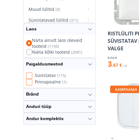
Muud lülitid
(9)
Süvistatavad lülitid
(311)
Laos
Süvistatavad pistikupesad
RISTLÜLITI 
(627)
Näita ainult laos olevaid
SÜVISTATAV
tooteid
(1150)
Termostaatlülitid
VALGE
(8)
Näita kõiki tooteid
(2081)
6
.12 €
3
Paigaldusmeetod
.67 €
/ tk
Süvistatav
(115)
Pinnapealne
(1)
KAMPAANIA
Bränd
Anduri tüüp
Andur komplektis