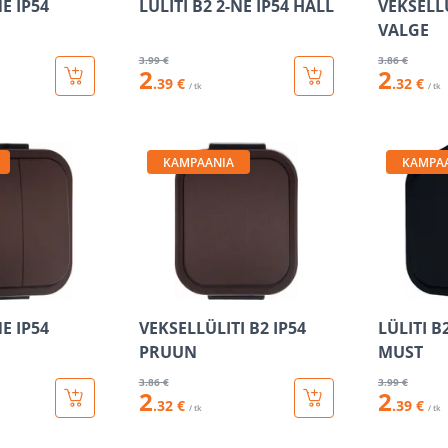
NE IP54
LÜLITI B2 2-NE IP54 HALL
VEKSELLÜ
VALGE
3
.99 €
3
.86 €
2
2
.39 €
.32 €
/ tk
/ tk
KAMPAANIA
KAMPA
NE IP54
VEKSELLÜLITI B2 IP54
LÜLITI B
PRUUN
MUST
3
.86 €
3
.99 €
2
2
.32 €
.39 €
/ tk
/ tk