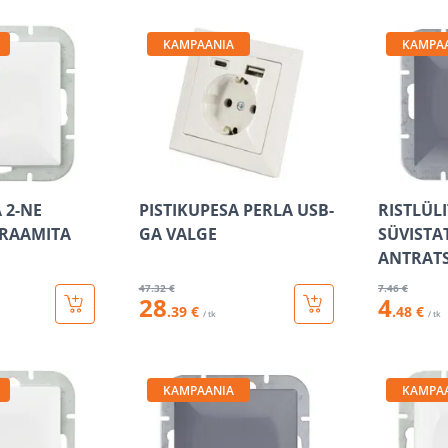
KAMPAANIA
KAMPA
 2-NE
PISTIKUPESA PERLA USB-
RISTLÜLI
 RAAMITA
GA VALGE
SÜVISTA
ANTRATS
47
.32 €
7
.46 €
28
4
.39 €
.48 €
/ tk
/ tk
KAMPAANIA
KAMPA