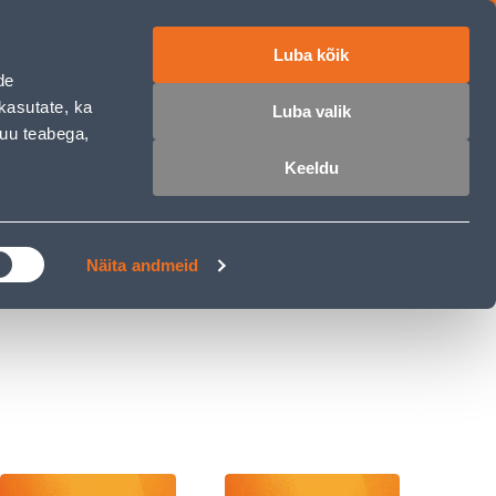
Luba kõik
ET
RU
EN
de
kasutate, ka
Luba valik
muu teabega,
 sisse
Ostunimekiri
Ostukorv
Keeldu
ÄRELMAKS
MEISTRIKLUBI
BLOGI
Näita andmeid