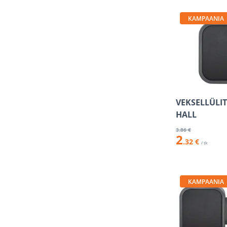
KAMPAANIA
VEKSELLÜLITI
HALL
3
.86 €
2
.32 €
/ tk
KAMPAANIA