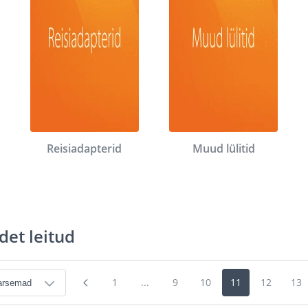
Reisiadapterid
Muud lülitid
det leitud
1
...
9
10
11
12
13