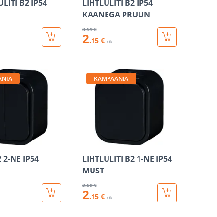
LITI B2 IP54
LIHTLÜLITI B2 IP54
KAANEGA PRUUN
3
.59 €
2
.15 €
/ tk
ANIA
KAMPAANIA
2 2-NE IP54
LIHTLÜLITI B2 1-NE IP54
MUST
3
.59 €
2
.15 €
/ tk