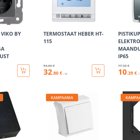
 VIKO BY
TERMOSTAAT HEBER HT-
PISTIKUP
115
ELEKTRO
GA
MAANDU
UST
IP65
54
.66 €
17
.32 €
32
10
.80 €
.39 €
/ tk
/
KAMPAANIA
KAMPA