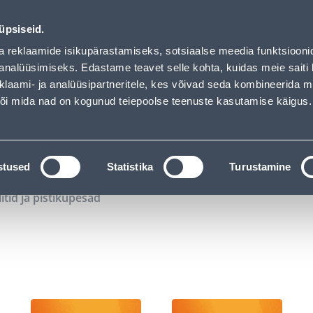
01
23
16
04
Tuhanded tooted -40% (al 10€)
P
T
MIN
S
üpsiseid.
ndus
Teenused
Karjäärileht
a reklaamide isikupärastamiseks, sotsiaalse meedia funktsiooni
analüüsimiseks. Edastame teavet selle kohta, kuidas meie saiti 
klaami- ja analüüsipartneritele, kes võivad seda kombineerida 
OTSI
Logi
 või mida nad on kogunud teiepoolse teenuste kasutamise käigus.
KATALOOGID
TÖÖRIISTALAENUTUS
J
stused
Statistika
Turustamine
litid ja pistikupesad