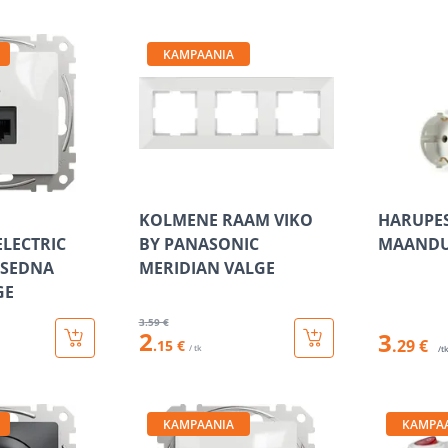
KAMPAANIA
KOLMENE RAAM VIKO
HARUPES
ELECTRIC
BY PANASONIC
MAANDU
 SEDNA
MERIDIAN VALGE
GE
3
.59 €
2
3
.29 €
.15 €
/ tk
/t
KAMPAANIA
KAMPA