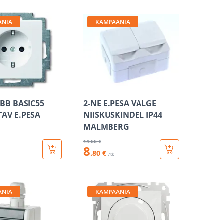
ANIA
KAMPAANIA
BB BASIC55
2-NE E.PESA VALGE
TAV E.PESA
NIISKUSKINDEL IP44
MALMBERG
14
.66 €
8
.80 €
/ tk
ANIA
KAMPAANIA