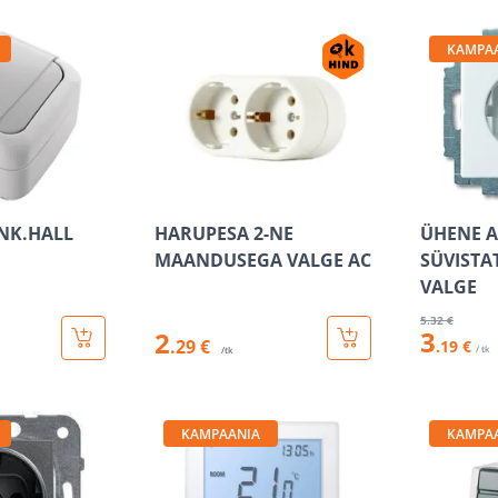
KAMPA
 NK.HALL
HARUPESA 2-NE
ÜHENE A
MAANDUSEGA VALGE AC
SÜVISTA
VALGE
5
.32 €
3
2
.29 €
.19 €
/ tk
/tk
KAMPAANIA
KAMPA