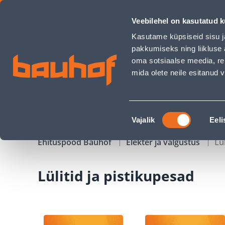
Lülitid ja pistikupesad - Bauhof has loaded
Veebilehel on kasutatud k
Kauplused
Äriklienditeenindus
Klienditeeni
Kasutame küpsiseid sisu j
pakkumiseks ning liikluse 
oma sotsiaalse meedia, re
mida olete neile esitanud
TOOTED
KAMPAANIAD
Nõusoleku
Vajalik
Eeli
valik
Ehituspood Bauhof
Elekter ja valgustus
Lü
Lülitid ja pistikupesad