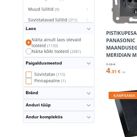
Muud lülitid
(9)
Süvistatavad lülitid
(311)
Laos
Süvistatavad pistikupesad
PISTIKUPESA
(627)
Näita ainult laos olevaid
PANASONIC
tooteid
(1150)
Termostaatlülitid
MAANDUSE
(8)
Näita kõiki tooteid
(2081)
MERIDIAN M
Paigaldusmeetod
7
.19 €
4
.31 €
/ tk
Süvistatav
(115)
Pinnapealne
(1)
Bränd
KAMPAANIA
Anduri tüüp
Andur komplektis