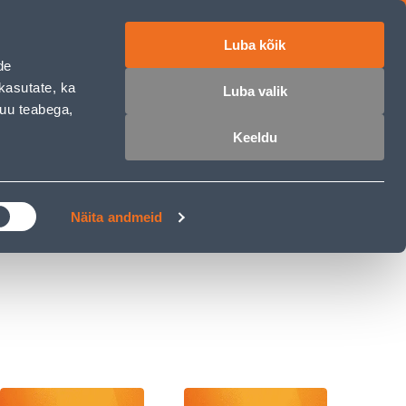
Luba kõik
ET
RU
EN
de
kasutate, ka
Luba valik
muu teabega,
 sisse
Ostunimekiri
Ostukorv
Keeldu
ÄRELMAKS
MEISTRIKLUBI
BLOGI
Näita andmeid