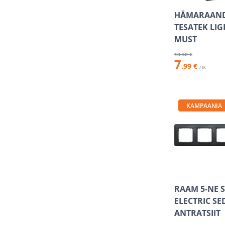
HÄMARAAN
TESATEK LI
MUST
13
.32 €
7
.99 €
/ tk
KAMPAANIA
RAAM 5-NE 
ELECTRIC S
ANTRATSIIT