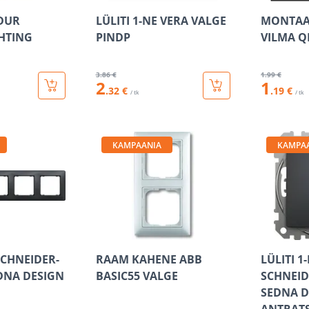
DUR
LÜLITI 1-NE VERA VALGE
MONTAA
GHTING
PINDP
VILMA Q
3
.86 €
1
.99 €
2
1
.32 €
.19 €
/ tk
/ tk
KAMPAANIA
KAMPA
SCHNEIDER-
RAAM KAHENE ABB
LÜLITI 1
EDNA DESIGN
BASIC55 VALGE
SCHNEID
SEDNA D