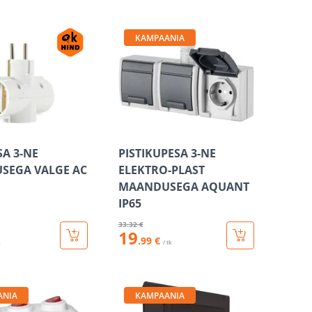
KAMPAANIA
A 3-NE
PISTIKUPESA 3-NE
SEGA VALGE AC
ELEKTRO-PLAST
MAANDUSEGA AQUANT
IP65
33
.32 €
19
.99 €
/ tk
k
ANIA
KAMPAANIA