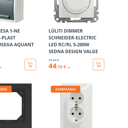
ESA 1-NE
LÜLITI DIMMER
-PLAST
SCHNEIDER-ELECTRIC
SEGA AQUANT
LED RC/RL 5-200W
SEDNA DESIGN VALGE
74
.54 €
44
.72 €
 tk
/ tk
ANIA
KAMPAANIA