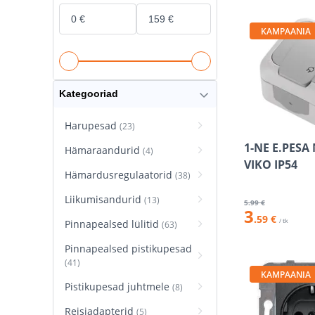
KAMPAANIA
Kategooriad
Harupesad
(23)
1-NE E.PESA
Hämaraandurid
(4)
VIKO IP54
Hämardusregulaatorid
(38)
Liikumisandurid
(13)
5
.99 €
3
.59 €
/ tk
Pinnapealsed lülitid
(63)
Pinnapealsed pistikupesad
(41)
KAMPAANIA
Pistikupesad juhtmele
(8)
Reisiadapterid
(5)