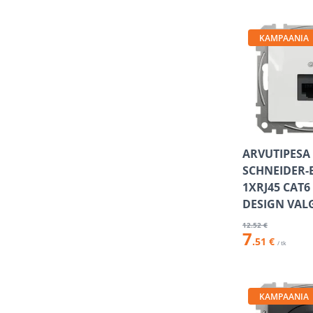
KAMPAANIA
ARVUTIPESA
SCHNEIDER-
1XRJ45 CAT6
DESIGN VAL
12
.52 €
7
.51 €
/ tk
KAMPAANIA