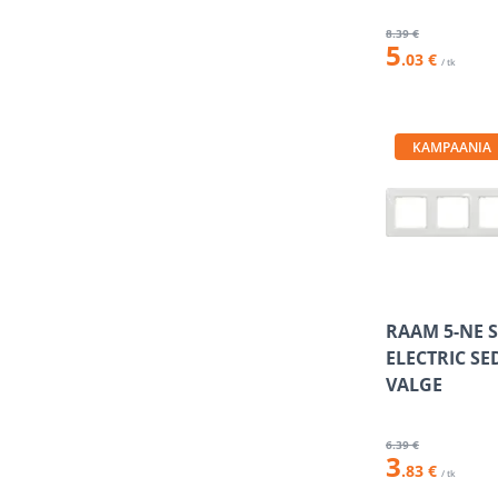
8
.39 €
5
.03 €
/ tk
KAMPAANIA
RAAM 5-NE 
ELECTRIC S
VALGE
6
.39 €
3
.83 €
/ tk