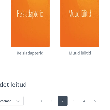
Reisiadapterid
Muud lülitid
det leitud
1
2
3
4
5
...