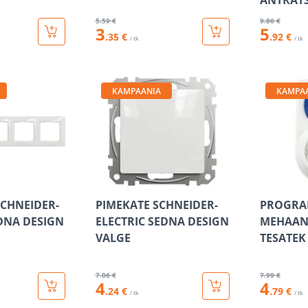
ANTRATS
5
.59 €
9
.86 €
3
5
.35 €
.92 €
/ tk
/ tk
KAMPAANIA
KAMPA
SCHNEIDER-
PIMEKATE SCHNEIDER-
PROGRA
EDNA DESIGN
ELECTRIC SEDNA DESIGN
MEHAANI
VALGE
TESATEK
7
.06 €
7
.99 €
4
4
.24 €
.79 €
/ tk
/ tk