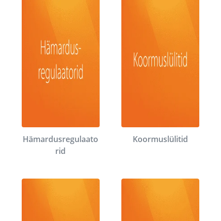
Hämardusregulaato
Koormuslülitid
rid