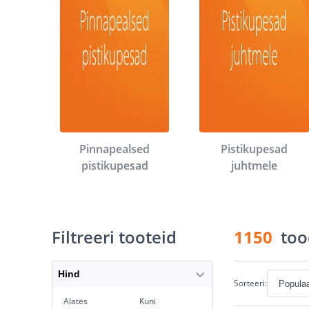
Pinnapealsed
Pistikupesad
pistikupesad
juhtmele
Filtreeri tooteid
1150
too
Hind
Sorteeri:
Alates
Kuni