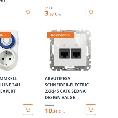
IIT
6
.12 €
3
.67 €
/ tk
ANIA
KAMPAANIA
MMKELL
ARVUTIPESA
LINE 24H
SCHNEIDER-ELECTRIC
 EXPERT
2XRJ45 CAT6 SEDNA
DESIGN VALGE
17
.32 €
10
.39 €
/ tk