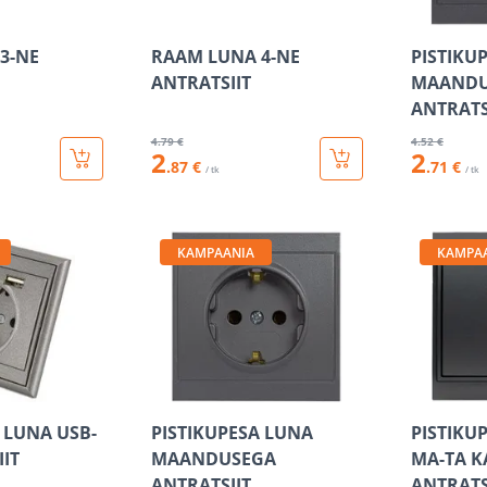
3-NE
RAAM LUNA 4-NE
PISTIKU
ANTRATSIIT
MAANDU
ANTRATS
4
.79 €
4
.52 €
2
2
.87 €
.71 €
/ tk
/ tk
KAMPAANIA
KAMPA
 LUNA USB-
PISTIKUPESA LUNA
PISTIKU
IT
MAANDUSEGA
MA-TA 
ANTRATSIIT
ANTRATS