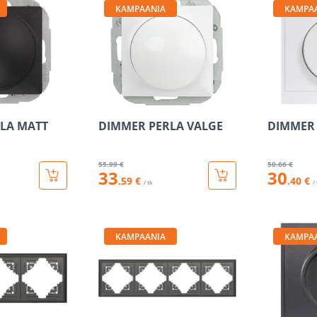
KAMPAANIA
KAMPA
LA MATT
DIMMER PERLA VALGE
DIMMER
55
.99 €
50
.66 €
33
30
.59 €
.40 €
/ tk
/
KAMPAANIA
KAMPA