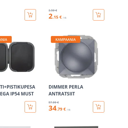
3
.59 €
2
.15 €
/ tk
ANIA
KAMPAANIA
ITI+PISTIKUPESA
DIMMER PERLA
EGA IP54 MUST
ANTRATSIIT
57
.99 €
34
.79 €
/ tk