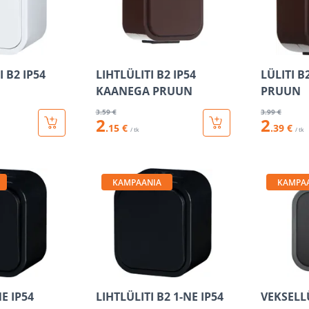
 B2 IP54
LIHTLÜLITI B2 IP54
LÜLITI B
KAANEGA PRUUN
PRUUN
3
.59 €
3
.99 €
2
2
.15 €
.39 €
/ tk
/ tk
KAMPAANIA
KAMPA
NE IP54
LIHTLÜLITI B2 1-NE IP54
VEKSELLÜ