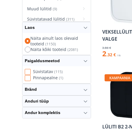
Muud lülitid
(9)
Süvistatavad lülitid
(311)
Laos
Süvistatavad pistikupesad
VEKSELLÜLITI
(627)
Näita ainult laos olevaid
VALGE
tooteid
(1150)
Termostaatlülitid
(8)
3
.86 €
Näita kõiki tooteid
(2081)
2
.32 €
/ tk
Paigaldusmeetod
Süvistatav
(115)
Pinnapealne
KAMPAANIA
(1)
Bränd
Anduri tüüp
Andur komplektis
LÜLITI B2 2-