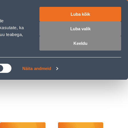
Luba kõik
ET
RU
EN
de
kasutate, ka
Luba valik
muu teabega,
 sisse
Ostunimekiri
Ostukorv
Keeldu
ÄRELMAKS
MEISTRIKLUBI
BLOGI
Näita andmeid