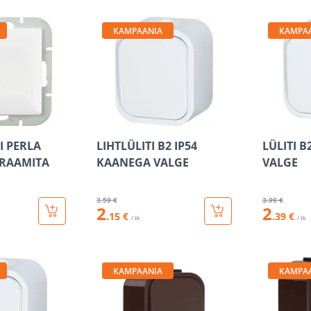
KAMPAANIA
KAMPA
I PERLA
LIHTLÜLITI B2 IP54
LÜLITI B
 RAAMITA
KAANEGA VALGE
VALGE
3
.59 €
3
.99 €
2
2
.15 €
.39 €
/ tk
/ tk
KAMPAANIA
KAMPA