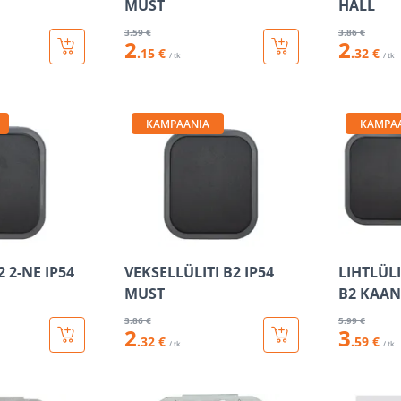
MUST
HALL
3
.59 €
3
.86 €
2
2
.15 €
.32 €
/ tk
/ tk
KAMPAANIA
KAMPA
2 2-NE IP54
VEKSELLÜLITI B2 IP54
LIHTLÜL
MUST
B2 KAAN
3
.86 €
5
.99 €
2
3
.32 €
.59 €
/ tk
/ tk