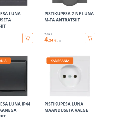
PESA LUNA
PISTIKUPESA 2-NE LUNA
SETA
M-TA ANTRATSIIT
IIT
7
.06 €
4
.24 €
/ tk
ANIA
KAMPAANIA
PESA LUNA IP44
PISTIKUPESA LUNA
KAANEGA
MAANDUSETA VALGE
IIT