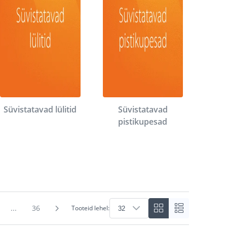
Süvistatavad lülitid
Süvistatavad
pistikupesad
...
36
Tooteid lehel: