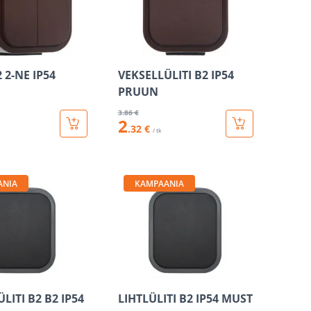
2 2-NE IP54
VEKSELLÜLITI B2 IP54
PRUUN
3
.86 €
2
.32 €
/ tk
ANIA
KAMPAANIA
LITI B2 B2 IP54
LIHTLÜLITI B2 IP54 MUST