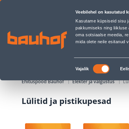
Lülitid ja pistikupesad - Bauhof has loaded
Veebilehel on kasutatud k
Kauplused
Äriklienditeenindus
Klienditeeni
Kasutame küpsiseid sisu j
pakkumiseks ning liikluse 
oma sotsiaalse meedia, re
mida olete neile esitanud
TOOTED
KAMPAANIAD
Nõusoleku
Vajalik
Eeli
valik
Ehituspood Bauhof
Elekter ja valgustus
Lü
Lülitid ja pistikupesad