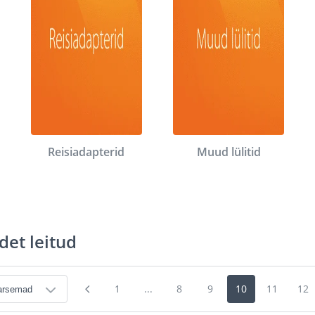
Reisiadapterid
Muud lülitid
det leitud
1
...
8
9
10
11
12