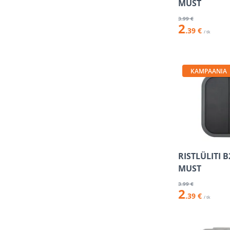
MUST
3
.99 €
2
.39 €
/ tk
KAMPAANIA
RISTLÜLITI B
MUST
3
.99 €
2
.39 €
/ tk