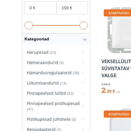
KAMPAANIA
Kategooriad
Harupesad
(23)
VEKSELLÜLIT
Hämaraandurid
(4)
SÜVISTATAV
Hämardusregulaatorid
(38)
VALGE
Liikumisandurid
(13)
3
.99 €
2
.39 €
/ tk
Pinnapealsed lülitid
(63)
Pinnapealsed pistikupesad
(41)
KAMPAANIA
Pistikupesad juhtmele
(8)
Reisiadapterid
(5)