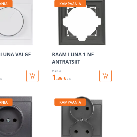
ANIA
KAMPAANIA
 LUNA VALGE
RAAM LUNA 1-NE
ANTRATSIIT
2
.26 €
1
.36 €
 tk
/ tk
ANIA
KAMPAANIA