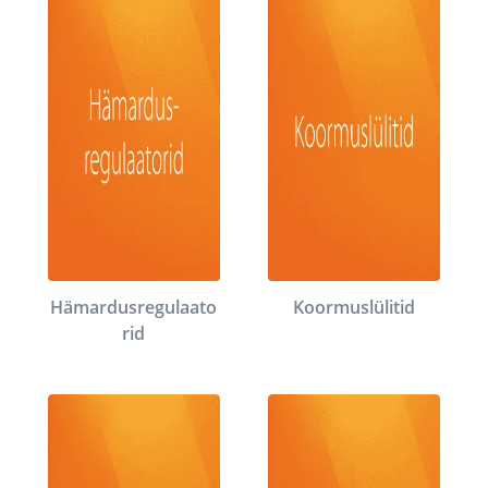
Hämardusregulaato
Koormuslülitid
rid