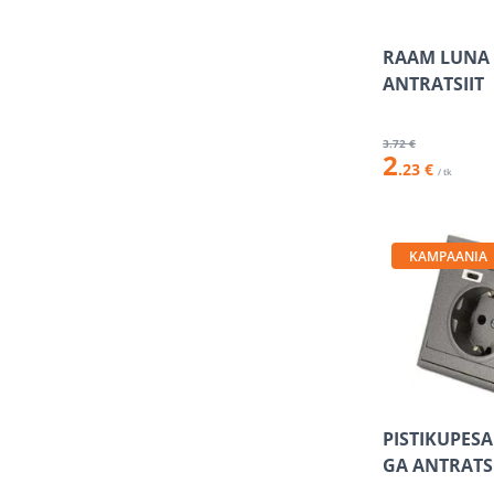
RAAM LUNA 
ANTRATSIIT
3
.72 €
2
.23 €
/ tk
KAMPAANIA
PISTIKUPESA
GA ANTRATSI