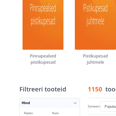
Pinnapealsed
Pistikupesad
pistikupesad
juhtmele
Filtreeri tooteid
1150
too
Hind
Sorteeri:
Alates
Kuni