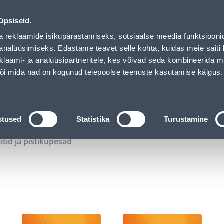
00
06
01
19
Kuni 20% LISAKS koodiga!
P
T
MIN
S
üpsiseid.
ndus
Teenused
Karjäärileht
a reklaamide isikupärastamiseks, sotsiaalse meedia funktsiooni
analüüsimiseks. Edastame teavet selle kohta, kuidas meie saiti 
klaami- ja analüüsipartneritele, kes võivad seda kombineerida 
OTSI
Logi
 või mida nad on kogunud teiepoolse teenuste kasutamise käigus.
KATALOOGID
TÖÖRIISTALAENUTUS
J
stused
Statistika
Turustamine
litid ja pistikupesad