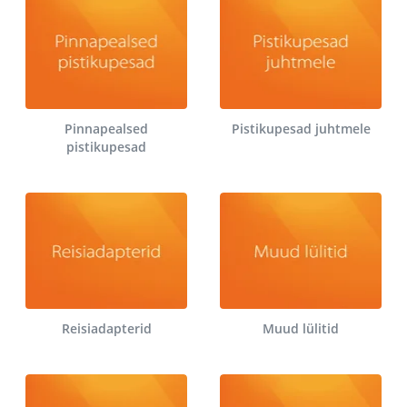
Pinnapealsed
Pistikupesad juhtmele
pistikupesad
Reisiadapterid
Muud lülitid