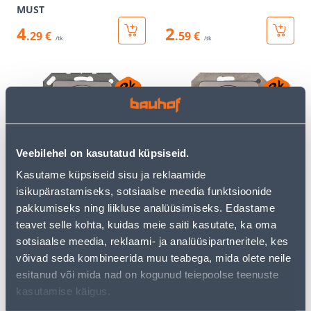
MUST
4
2
.29 €
.59 €
/tk
/tk
Veebilehel on kasutatud küpsiseid.
ÜHENE PISTIKUPESA
ÜHENE PISTIKUPESA
Kasutame küpsiseid sisu ja reklaamide
VILMA SL-250 RAAMITA
VILMA SL-250
isikupärastamiseks, sotsiaalse meedia funktsioonide
METALLIK
MAANDUSEGA RAAMITA
pakkumiseks ning liikluse analüüsimiseks. Edastame
METALLIK
teavet selle kohta, kuidas meie saiti kasutate, ka oma
2
3
.49 €
.99 €
/tk
/tk
sotsiaalse meedia, reklaami- ja analüüsipartneritele, kes
võivad seda kombineerida muu teabega, mida olete neile
esitanud või mida nad on kogunud teiepoolse teenuste
kasutamise käigus.