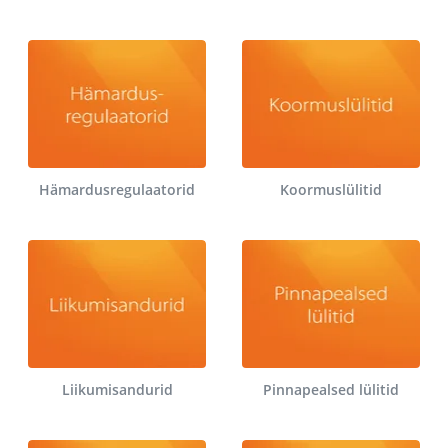
Hämardusregulaatorid
Koormuslülitid
Liikumisandurid
Pinnapealsed lülitid