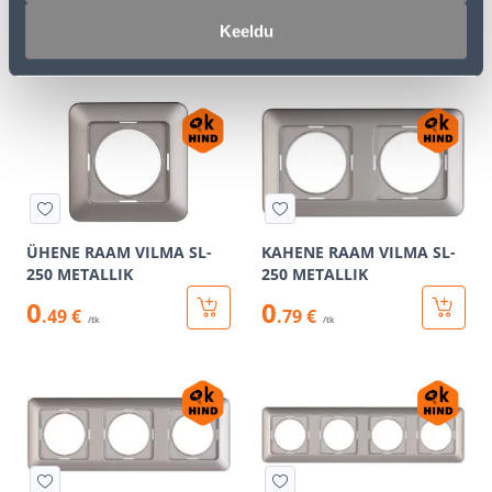
METALLIK
Keeldu
3
4
.59 €
.29 €
/tk
/tk
ÜHENE RAAM VILMA SL-
KAHENE RAAM VILMA SL-
250 METALLIK
250 METALLIK
0
0
.49 €
.79 €
/tk
/tk