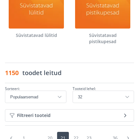
Süvistatavad lülitid
Süvistatavad
pistikupesad
1150
toodet leitud
Sorteeri:
Tooteid lehel:
Filtreeri tooteid
1
...
20
21
22
23
...
36