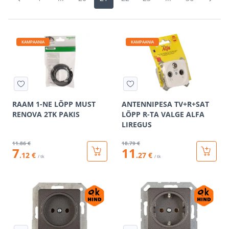
KAMPAANIA
KAMPAANIA
RAAM 1-NE LÕPP MUST
ANTENNIPESA TV+R+SAT
RENOVA 2TK PAKIS
LÕPP R-TA VALGE ALFA
LIREGUS
11
.86 €
18
.79 €
7
11
.12 €
.27 €
/ tk
/ tk