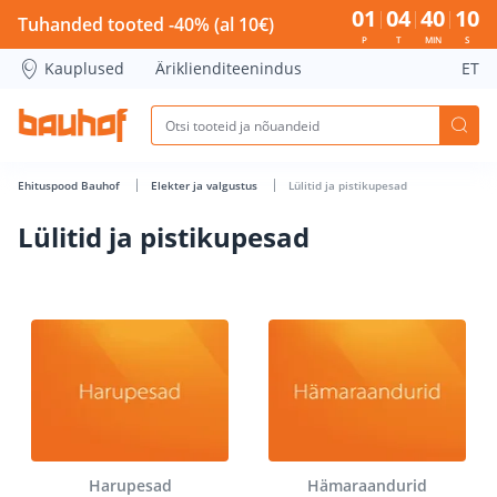
Lülitid ja pistikupesad - Bauhof has loaded
01
04
40
09
Tuhanded tooted -40% (al 10€)
P
T
MIN
S
Kauplused
Äriklienditeenindus
ET
Ehituspood Bauhof
Elekter ja valgustus
Lülitid ja pistikupesad
Lülitid ja pistikupesad
Harupesad
Hämaraandurid