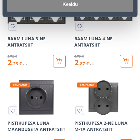
KAMPAANIA
KAMPAANIA
Keeldu
RAAM LUNA 3-NE
RAAM LUNA 4-NE
ANTRATSIIT
ANTRATSIIT
3
.72 €
4
.79 €
2
2
.23 €
.87 €
/ tk
/ tk
KAMPAANIA
KAMPAANIA
PISTIKUPESA LUNA
PISTIKUPESA 2-NE LUNA
MAANDUSETA ANTRATSIIT
M-TA ANTRATSIIT