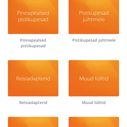
Pinnapealsed
Pistikupesad juhtmele
pistikupesad
Reisiadapterid
Muud lülitid