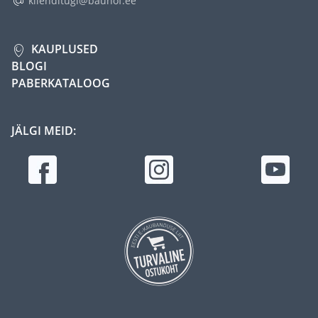
klienditugi@bauhof.ee
KAUPLUSED
BLOGI
PABERKATALOOG
JÄLGI MEID: