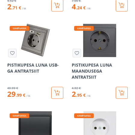
4
.52 €
7
.06 €
2
4
.71 €
.24 €
/ tk
/ tk
KAMPAANIA
KAMPAANIA
PISTIKUPESA LUNA USB-
PISTIKUPESA LUNA
GA ANTRATSIIT
MAANDUSEGA
ANTRATSIIT
49
.99 €
4
.92 €
29
2
.99 €
.95 €
/ tk
/ tk
KAMPAANIA
KAMPAANIA