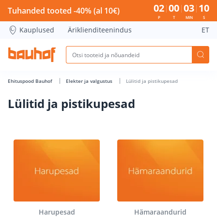
Lülitid ja pistikupesad - Bauhof has loaded
02
00
03
09
Tuhanded tooted -40% (al 10€)
P
T
MIN
S
Kauplused
Äriklienditeenindus
ET
Ehituspood Bauhof
Elekter ja valgustus
Lülitid ja pistikupesad
Lülitid ja pistikupesad
Harupesad
Hämaraandurid