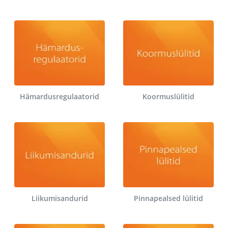
Hämardusregulaatorid
Koormuslülitid
Liikumisandurid
Pinnapealsed lülitid