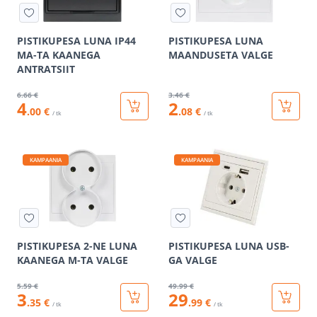
PISTIKUPESA LUNA IP44
PISTIKUPESA LUNA
MA-TA KAANEGA
MAANDUSETA VALGE
ANTRATSIIT
6
.66 €
3
.46 €
4
2
.00 €
.08 €
/ tk
/ tk
KAMPAANIA
KAMPAANIA
PISTIKUPESA 2-NE LUNA
PISTIKUPESA LUNA USB-
KAANEGA M-TA VALGE
GA VALGE
5
.59 €
49
.99 €
3
29
.35 €
.99 €
/ tk
/ tk