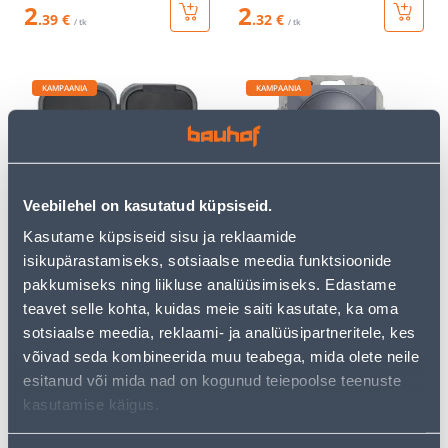
2
2
.39 €
.32 €
/ tk
/ tk
KAMPAANIA
KAMPAANIA
Veebilehel on kasutatud küpsiseid.
LIHTLÜLITI+PISTIKUPESA
DIMMER PERLA
B2 KAANEGA IP54 MUST
ANTRATSIIT
Kasutame küpsiseid sisu ja reklaamide
isikupärastamiseks, sotsiaalse meedia funktsioonide
5
.99 €
57
.99 €
3
34
pakkumiseks ning liikluse analüüsimiseks. Edastame
.59 €
.79 €
/ tk
/ tk
teavet selle kohta, kuidas meie saiti kasutate, ka oma
sotsiaalse meedia, reklaami- ja analüüsipartneritele, kes
võivad seda kombineerida muu teabega, mida olete neile
KAMPAANIA
KAMPAANIA
esitanud või mida nad on kogunud teiepoolse teenuste
kasutamise käigus.