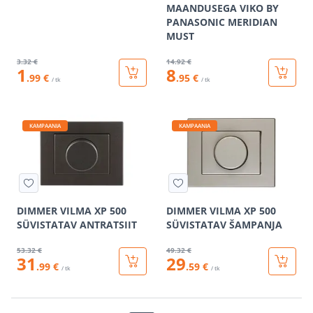
MAANDUSEGA VIKO BY
PANASONIC MERIDIAN
MUST
3
.32 €
14
.92 €
1
8
.99 €
.95 €
/ tk
/ tk
KAMPAANIA
KAMPAANIA
DIMMER VILMA XP 500
DIMMER VILMA XP 500
SÜVISTATAV ANTRATSIIT
SÜVISTATAV ŠAMPANJA
53
.32 €
49
.32 €
31
29
.99 €
.59 €
/ tk
/ tk