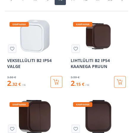
KAMPAANIA
KAMPAANIA
VEKSELLÜLITI B2 IP54
LIHTLÜLITI B2 IP54
VALGE
KAANEGA PRUUN
3
.86 €
3
.59 €
2
2
.32 €
.15 €
/ tk
/ tk
KAMPAANIA
KAMPAANIA