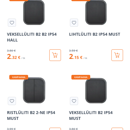
VEKSELLÜLITI B2 B2 IP54
LIHTLÜLITI B2 IP54 MUST
HALL
3
.86 €
3
.59 €
2
2
.32 €
.15 €
/ tk
/ tk
KAMPAANIA
KAMPAANIA
RISTLÜLITI B2 2-NE IP54
VEKSELLÜLITI B2 IP54
MUST
MUST
3
.99 €
3
.86 €