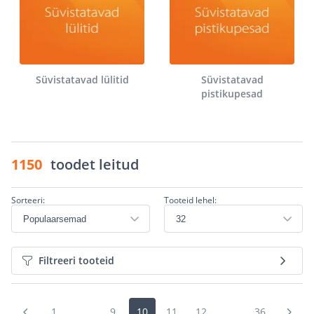
Süvistatavad lülitid
Süvistatavad
pistikupesad
1150
toodet leitud
Sorteeri:
Tooteid lehel:
Filtreeri tooteid
1
...
9
10
11
12
...
36