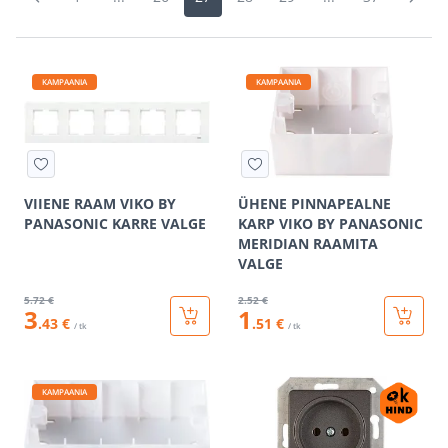
KAMPAANIA
KAMPAANIA
VIIENE RAAM VIKO BY
ÜHENE PINNAPEALNE
PANASONIC KARRE VALGE
KARP VIKO BY PANASONIC
MERIDIAN RAAMITA
VALGE
5
.72 €
2
.52 €
3
1
.43 €
.51 €
/ tk
/ tk
KAMPAANIA