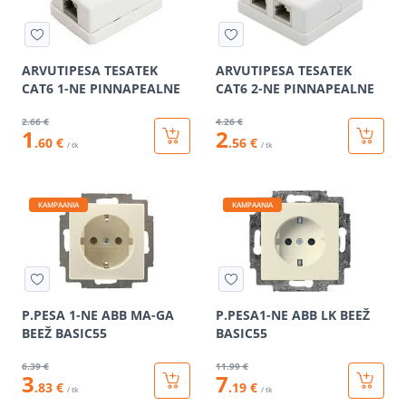
ARVUTIPESA TESATEK
ARVUTIPESA TESATEK
CAT6 1-NE PINNAPEALNE
CAT6 2-NE PINNAPEALNE
2
.66 €
4
.26 €
1
2
.60 €
.56 €
/ tk
/ tk
KAMPAANIA
KAMPAANIA
P.PESA 1-NE ABB MA-GA
P.PESA1-NE ABB LK BEEŽ
BEEŽ BASIC55
BASIC55
6
.39 €
11
.99 €
3
7
.83 €
.19 €
/ tk
/ tk