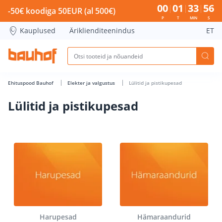
Lülitid ja pistikupesad - Bauhof has loaded
00
01
33
56
-50€ koodiga 50EUR (al 500€)
P
T
MIN
S
Kauplused
Äriklienditeenindus
ET
Ehituspood Bauhof
Elekter ja valgustus
Lülitid ja pistikupesad
Lülitid ja pistikupesad
Harupesad
Hämaraandurid