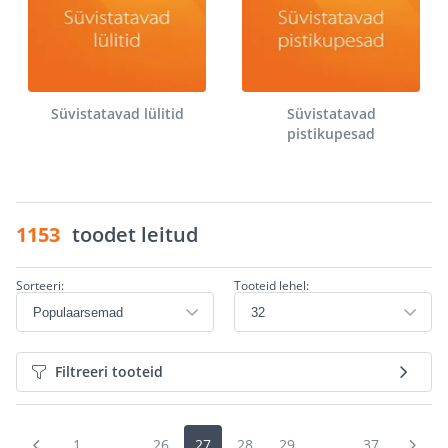
Süvistatavad lülitid
Süvistatavad
pistikupesad
1153
toodet leitud
Sorteeri:
Tooteid lehel:
Filtreeri tooteid
1
...
26
27
28
29
...
37