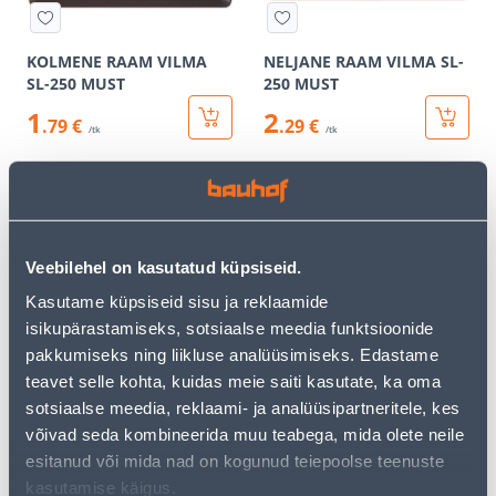
KOLMENE RAAM VILMA
NELJANE RAAM VILMA SL-
SL-250 MUST
250 MUST
1
2
.79 €
.29 €
/tk
/tk
Veebilehel on kasutatud küpsiseid.
Kasutame küpsiseid sisu ja reklaamide
isikupärastamiseks, sotsiaalse meedia funktsioonide
VIIENE RAAM VILMA SL-
ÜHENE TELEFONIPESA
pakkumiseks ning liikluse analüüsimiseks. Edastame
250 MUST
VILMA SL-250 RAAMITA
MUST
teavet selle kohta, kuidas meie saiti kasutate, ka oma
sotsiaalse meedia, reklaami- ja analüüsipartneritele, kes
2
2
.00 €
.00 €
/tk
/tk
võivad seda kombineerida muu teabega, mida olete neile
esitanud või mida nad on kogunud teiepoolse teenuste
kasutamise käigus.