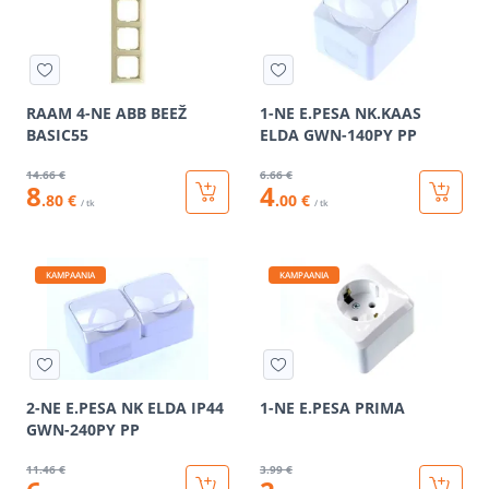
RAAM 4-NE ABB BEEŽ
1-NE E.PESA NK.KAAS
BASIC55
ELDA GWN-140PY PP
14
.66 €
6
.66 €
8
4
.80 €
.00 €
/ tk
/ tk
KAMPAANIA
KAMPAANIA
2-NE E.PESA NK ELDA IP44
1-NE E.PESA PRIMA
GWN-240PY PP
11
.46 €
3
.99 €