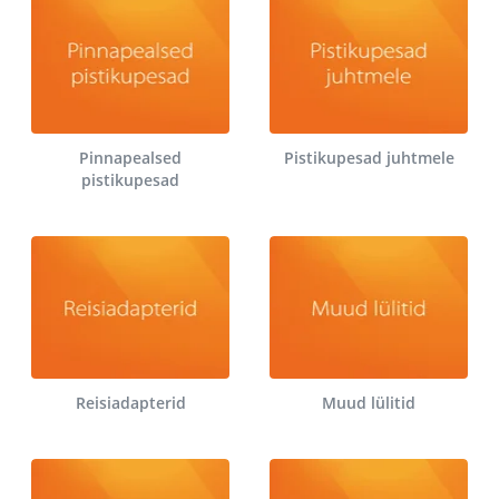
Pinnapealsed
Pistikupesad juhtmele
pistikupesad
Reisiadapterid
Muud lülitid