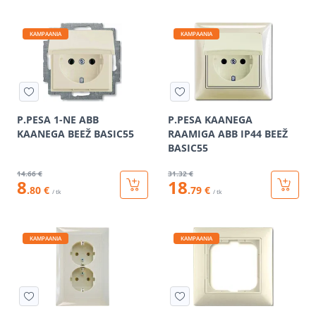
KAMPAANIA
KAMPAANIA
P.PESA 1-NE ABB
P.PESA KAANEGA
KAANEGA BEEŽ BASIC55
RAAMIGA ABB IP44 BEEŽ
BASIC55
14
.66 €
31
.32 €
8
18
.80 €
.79 €
/ tk
/ tk
KAMPAANIA
KAMPAANIA