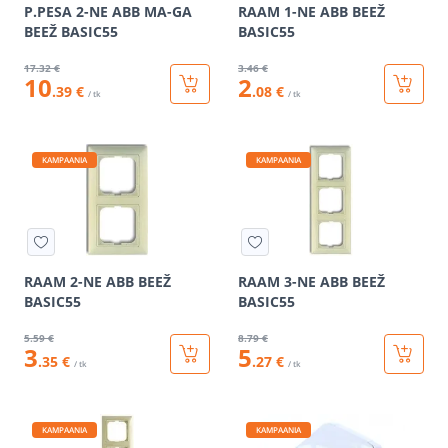
P.PESA 2-NE ABB MA-GA
RAAM 1-NE ABB BEEŽ
BEEŽ BASIC55
BASIC55
17
.32 €
3
.46 €
10
2
.39 €
.08 €
/ tk
/ tk
KAMPAANIA
KAMPAANIA
RAAM 2-NE ABB BEEŽ
RAAM 3-NE ABB BEEŽ
BASIC55
BASIC55
5
.59 €
8
.79 €
3
5
.35 €
.27 €
/ tk
/ tk
KAMPAANIA
KAMPAANIA