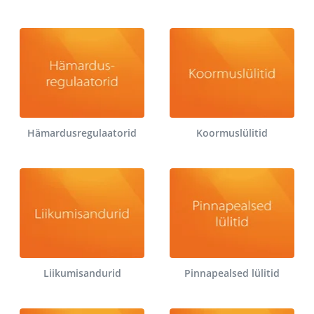
Hämardusregulaatorid
Koormuslülitid
Liikumisandurid
Pinnapealsed lülitid