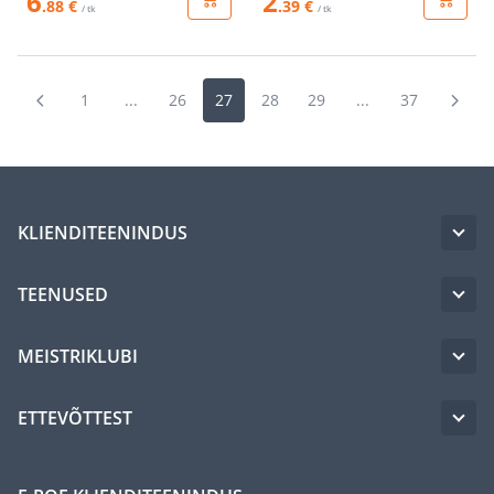
6
2
.88 €
.39 €
/ tk
/ tk
1
...
26
27
28
29
...
37
KLIENDITEENINDUS
TEENUSED
MEISTRIKLUBI
ETTEVÕTTEST