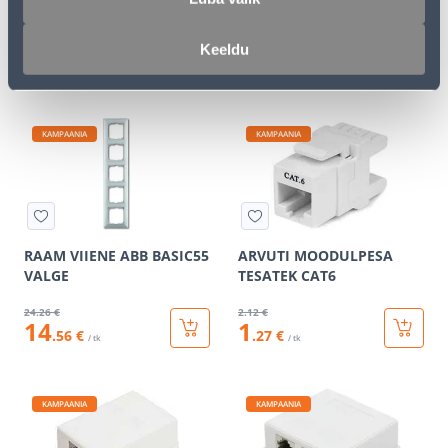
KAANEGA IP44 VALGE
31
.32 €
14
.66 €
Keeldu
18
8
.79 €
.80 €
/ tk
/ tk
KAMPAANIA
KAMPAANIA
RAAM VIIENE ABB BASIC55
ARVUTI MOODULPESA
VALGE
TESATEK CAT6
24
.26 €
2
.12 €
14
1
.56 €
.27 €
/ tk
/ tk
KAMPAANIA
KAMPAANIA