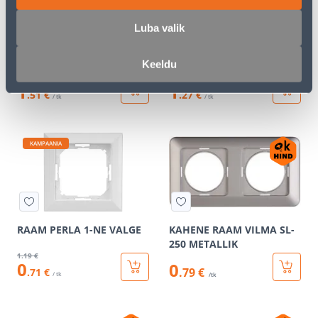
Luba valik
RAAM PERLA 1-NE
RAAM PERLA 1-NE MATT
ANTRATSIIT
MUST
Keeldu
2
.52 €
2
.12 €
1
1
.51 €
.27 €
/ tk
/ tk
KAMPAANIA
RAAM PERLA 1-NE VALGE
KAHENE RAAM VILMA SL-
250 METALLIK
1
.19 €
0
0
.79 €
.71 €
/ tk
/tk