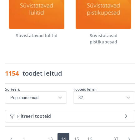
Süvistatavad lülitid
Süvistatavad
pistikupesad
1154
toodet leitud
Sorteeri:
Tooteid lehel:
Filtreeri tooteid
1
...
13
14
15
16
...
37