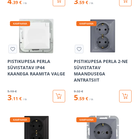
4
3
.39 €
.59 €
/ tk
/ tk
KAMPAANIA
KAMPAANIA
PISTIKUPESA PERLA
PISTIKUPESA PERLA 2-NE
SÜVISTATAV IP44
SÜVISTATAV
KAANEGA RAAMITA VALGE
MAANDUSEGA
ANTRATSIIT
5
.19 €
9
.32 €
3
5
.11 €
.59 €
/ tk
/ tk
KAMPAANIA
KAMPAANIA