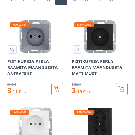
KAMPAANIA
KAMPAANIA
PISTIKUPESA PERLA
PISTIKUPESA PERLA
RAAMITA MAANDUSETA
RAAMITA MAANDUSETA
ANTRATSIIT
MATT MUST
5
.19 €
5
.32 €
3
3
.11 €
.19 €
/ tk
/ tk
KAMPAANIA
KAMPAANIA