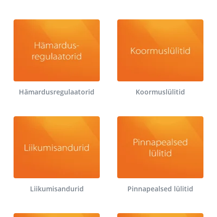
Hämardusregulaatorid
Koormuslülitid
Liikumisandurid
Pinnapealsed lülitid