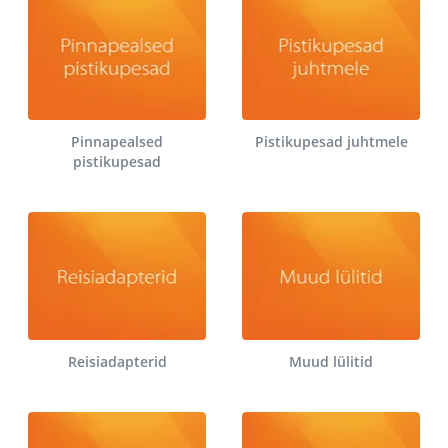
Pinnapealsed
Pistikupesad juhtmele
pistikupesad
Reisiadapterid
Muud lülitid