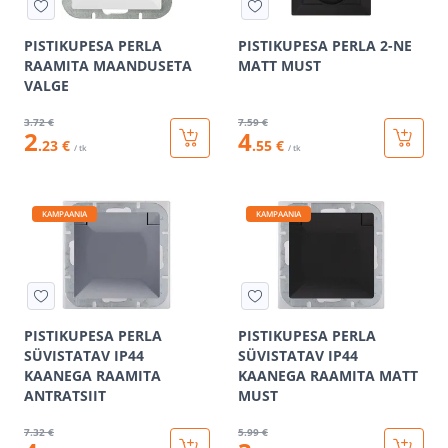
PISTIKUPESA PERLA
PISTIKUPESA PERLA 2-NE
RAAMITA MAANDUSETA
MATT MUST
VALGE
3
.72 €
7
.59 €
2
4
.23 €
.55 €
/ tk
/ tk
KAMPAANIA
KAMPAANIA
PISTIKUPESA PERLA
PISTIKUPESA PERLA
SÜVISTATAV IP44
SÜVISTATAV IP44
KAANEGA RAAMITA
KAANEGA RAAMITA MATT
ANTRATSIIT
MUST
7
.32 €
5
.99 €