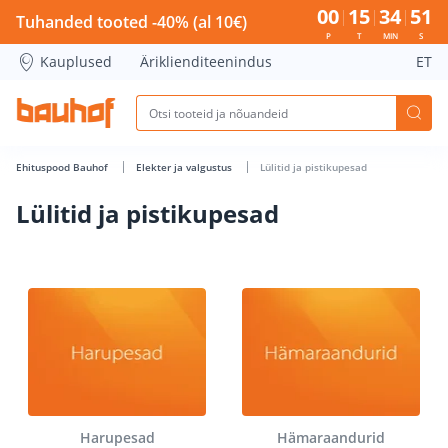
Lülitid ja pistikupesad - Bauhof has loaded
00
15
34
50
Tuhanded tooted -40% (al 10€)
P
T
MIN
S
Kauplused
Äriklienditeenindus
ET
Ehituspood Bauhof
Elekter ja valgustus
Lülitid ja pistikupesad
Lülitid ja pistikupesad
Harupesad
Hämaraandurid