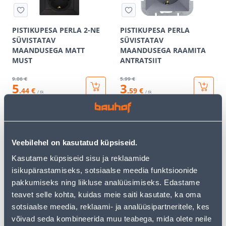
PISTIKUPESA PERLA 2-NE
PISTIKUPESA PERLA
SÜVISTATAV
SÜVISTATAV
MAANDUSEGA MATT
MAANDUSEGA RAAMITA
MUST
ANTRATSIIT
9
.06 €
5
.99 €
5
3
.44 €
.59 €
/ tk
/ tk
KAMPAANIA
KAMPAANIA
Veebilehel on kasutatud küpsiseid.
Kasutame küpsiseid sisu ja reklaamide
isikupärastamiseks, sotsiaalse meedia funktsioonide
pakkumiseks ning liikluse analüüsimiseks. Edastame
PISTIKUPESA PERLA
PISTIKUPESA PERLA
teavet selle kohta, kuidas meie saiti kasutate, ka oma
SÜVISTATAVMAANDUSEG
SÜVISTATAVMAANDUSEG
A RAAMITA MATT MUST
A RAAMITA VALGE
sotsiaalse meedia, reklaami- ja analüüsipartneritele, kes
võivad seda kombineerida muu teabega, mida olete neile
4
.79 €
3
.72 €