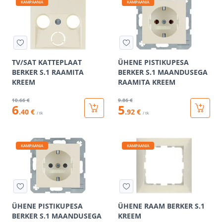
KAMPAANIA
KAMPAANIA
TV/SAT KATTEPLAAT
ÜHENE PISTIKUPESA
BERKER S.1 RAAMITA
BERKER S.1 MAANDUSEGA
KREEM
RAAMITA KREEM
10
.66 €
9
.86 €
6
5
.40 €
.92 €
/ tk
/ tk
KAMPAANIA
KAMPAANIA
ÜHENE PISTIKUPESA
ÜHENE RAAM BERKER S.1
BERKER S.1 MAANDUSEGA
KREEM