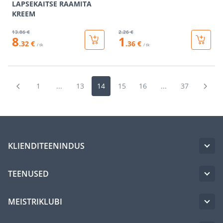
LAPSEKAITSE RAAMITA
KREEM
13
.86 €
2
.26 €
8
1
.32 €
.36 €
/ tk
/ tk
1
...
13
14
15
16
...
37
KLIENDITEENINDUS
TEENUSED
MEISTRIKLUBI