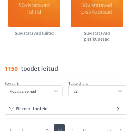
Süvistatavad lülitid
Süvistatavad
pistikupesad
1150
toodet leitud
Sorteeri:
Tooteid lehel:
Filtreeri tooteid
1
...
29
30
31
32
...
36