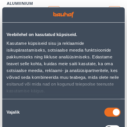
ALUMIINIUM
10
7
.00 €
.00 €
/tk
/tk
Veebilehel on kasutatud küpsiseid.
Kasutame küpsiseid sisu ja reklaamide
isikupärastamiseks, sotsiaalse meedia funktsioonide
pakkumiseks ning liikluse analüüsimiseks. Edastame
teavet selle kohta, kuidas meie saiti kasutate, ka oma
RAAM 1-NE SCHNEIDER-
RAAM 2-NE SCHNEIDER-
sotsiaalse meedia, reklaami- ja analüüsipartneritele, kes
ELECTRIC SEDNA
ELECTRIC SEDNA
võivad seda kombineerida muu teabega, mida olete neile
ELEMENTS VENGE
ELEMENTS VENGE
esitanud või mida nad on kogunud teiepoolse teenuste
5
7
.00 €
.00 €
kasutamise käigus.
/tk
/tk
Nõusoleku
Vajalik
valik