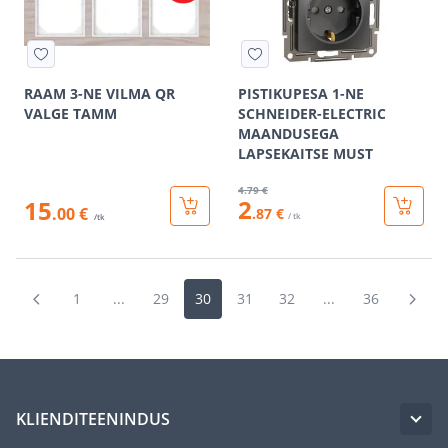
RAAM 3-NE VILMA QR
PISTIKUPESA 1-NE
VALGE TAMM
SCHNEIDER-ELECTRIC
MAANDUSEGA
LAPSEKAITSE MUST
4
.79 €
2
15
.00 €
.87 €
/ tk
/tk
1
...
29
30
31
32
...
36
KLIENDITEENINDUS