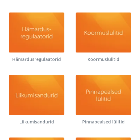
Hämardusregulaatorid
Koormuslülitid
Liikumisandurid
Pinnapealsed lülitid