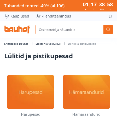
Lülitid ja pistikupesad - Bauhof has loaded
01
17
38
58
Tuhanded tooted -40% (al 10€)
P
T
MIN
S
Kauplused
Äriklienditeenindus
ET
Ehituspood Bauhof
Elekter ja valgustus
Lülitid ja pistikupesad
Lülitid ja pistikupesad
Harupesad
Hämaraandurid