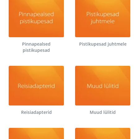
Pinnapealsed
Pistikupesad juhtmele
pistikupesad
Reisiadapterid
Muud lülitid