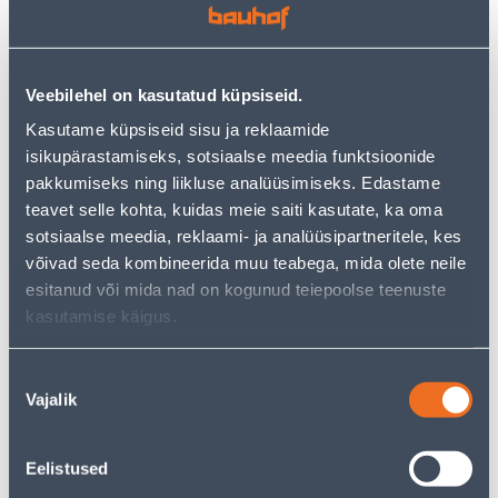
3
.72 €
3
.86 €
2
2
.23 €
.32 €
/ tk
/ tk
Veebilehel on kasutatud küpsiseid.
Kasutame küpsiseid sisu ja reklaamide
KAMPAANIA
KAMPAANIA
isikupärastamiseks, sotsiaalse meedia funktsioonide
pakkumiseks ning liikluse analüüsimiseks. Edastame
teavet selle kohta, kuidas meie saiti kasutate, ka oma
sotsiaalse meedia, reklaami- ja analüüsipartneritele, kes
võivad seda kombineerida muu teabega, mida olete neile
RAAM 1-NE SÜV KREEM
PESA 16A 250V VALGE
esitanud või mida nad on kogunud teiepoolse teenuste
ASFORA
NURK SANG COMMEL
kasutamise käigus.
1
.19 €
4
.92 €
0
2
.71 €
.95 €
/ tk
/ tk
Nõusoleku
Vajalik
valik
KAMPAANIA
Eelistused