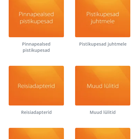
Pinnapealsed
Pistikupesad juhtmele
pistikupesad
Reisiadapterid
Muud lülitid