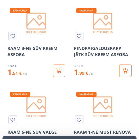
KAMPAANIA
KAMPAANIA
RAAM 3-NE SÜV KREEM
PINDPAIGALDUSKARP
ASFORA
JÄTK SÜV KREEM ASFORA
2
.52 €
3
.32 €
1
1
.51 €
.99 €
/ tk
/ tk
KAMPAANIA
KAMPAANIA
RAAM 5-NE SÜV VALGE
RAAM 1-NE MUST RENOVA
ASFORA
JÄTK