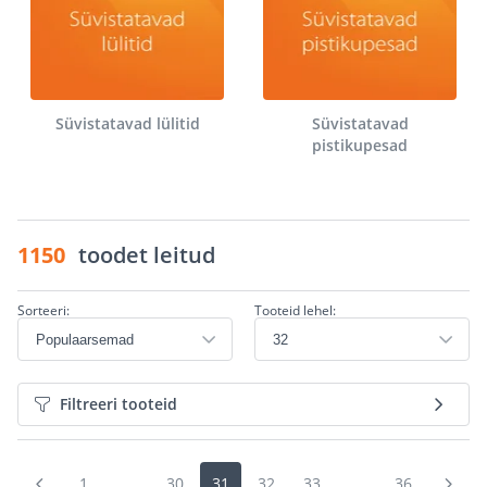
Süvistatavad lülitid
Süvistatavad
pistikupesad
1150
toodet leitud
Sorteeri:
Tooteid lehel:
Filtreeri tooteid
1
...
30
31
32
33
...
36