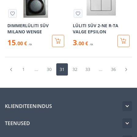
DIMMERLÜLITI SÜV
LÜLITI SÜV 2-NE R-TA
MILANO WENGE
VALGE EPSILON
15
3
.00 €
.00 €
/tk
/tk
1
...
30
31
32
33
...
36
KLIENDITEENINDUS
TEENUSED