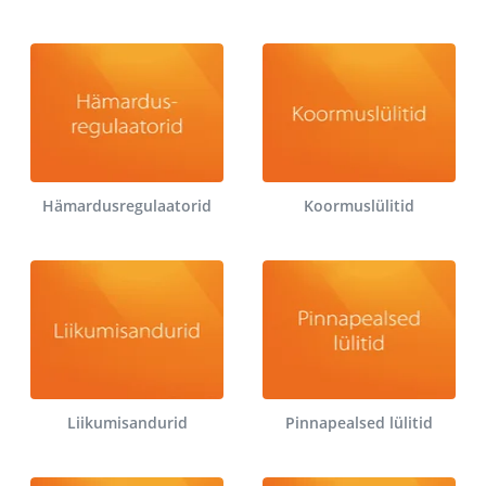
Hämardusregulaatorid
Koormuslülitid
Liikumisandurid
Pinnapealsed lülitid