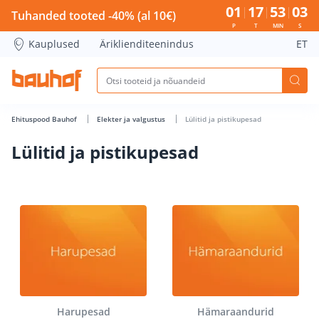
Lülitid ja pistikupesad - Bauhof has loaded
01
17
53
03
Tuhanded tooted -40% (al 10€)
P
T
MIN
S
Kauplused
Äriklienditeenindus
ET
Ehituspood Bauhof
Elekter ja valgustus
Lülitid ja pistikupesad
Lülitid ja pistikupesad
Harupesad
Hämaraandurid