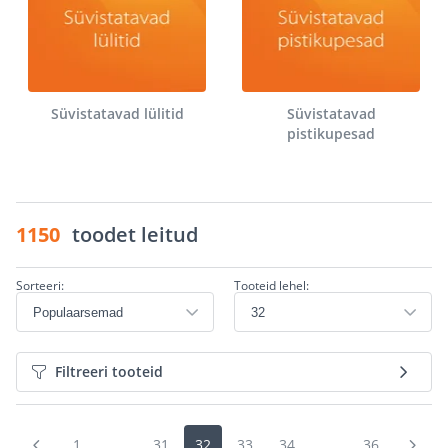
Süvistatavad lülitid
Süvistatavad
pistikupesad
1150
toodet leitud
Sorteeri:
Tooteid lehel:
Filtreeri tooteid
1
...
31
32
33
34
...
36