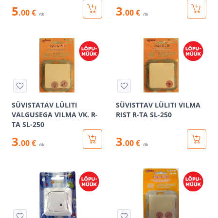
5
3
.00 €
.00 €
/tk
/tk
SÜVISTATAV LÜLITI
SÜVISTTAV LÜLITI VILMA
VALGUSEGA VILMA VK. R-
RIST R-TA SL-250
TA SL-250
3
3
.00 €
.00 €
/tk
/tk