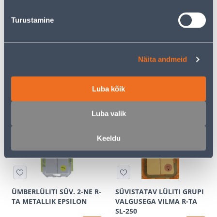
Turustamine
Näita andmeid
ÜMBERLÜLITI SÜV. 1-NE R-
RISTLÜLITI SÜV. 1-NE R-TA
TA METALLIK EPSILON
METALLIK EPSILON
Luba kõik
3
3
.00 €
.00 €
/tk
/tk
Luba valik
Keeldu
ÜMBERLÜLITI SÜV. 2-NE R-
SÜVISTATAV LÜLITI GRUPI
TA METALLIK EPSILON
VALGUSEGA VILMA R-TA
SL-250