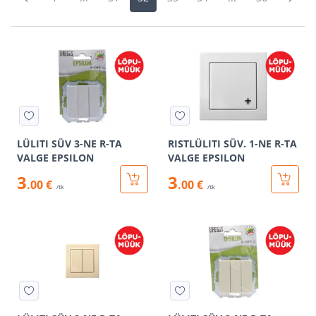
LÜLITI SÜV 3-NE R-TA
RISTLÜLITI SÜV. 1-NE R-TA
VALGE EPSILON
VALGE EPSILON
3
3
.00 €
.00 €
/tk
/tk