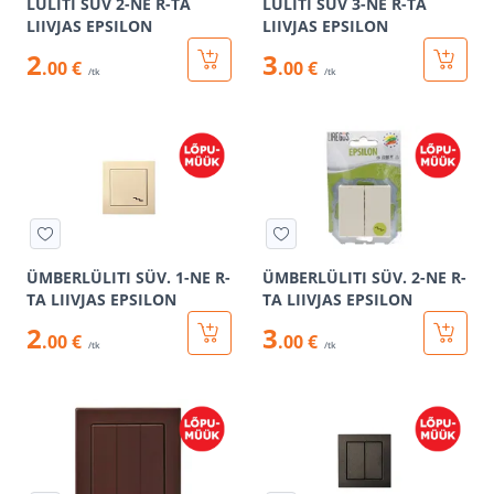
LÜLITI SÜV 2-NE R-TA
LÜLITI SÜV 3-NE R-TA
LIIVJAS EPSILON
LIIVJAS EPSILON
2
3
.00 €
.00 €
/tk
/tk
ÜMBERLÜLITI SÜV. 1-NE R-
ÜMBERLÜLITI SÜV. 2-NE R-
TA LIIVJAS EPSILON
TA LIIVJAS EPSILON
2
3
.00 €
.00 €
/tk
/tk