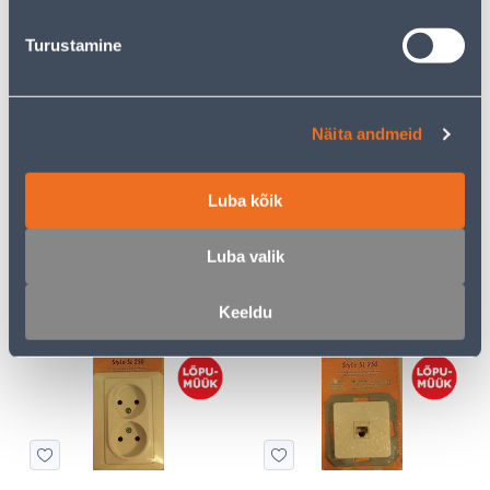
2
2
.00 €
.00 €
/tk
/tk
Turustamine
Näita andmeid
Luba kõik
RAAM 5-NE ALFA TAMM
1-NE SÜVISTATAV E.PESA
VILMA SL-250 VALGE
Luba valik
2
3
.00 €
.00 €
/tk
/tk
Keeldu