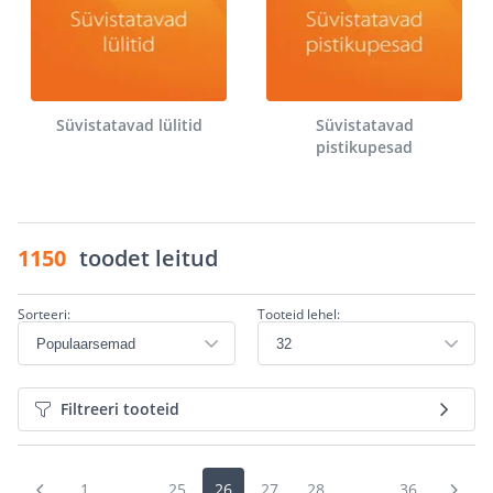
Süvistatavad lülitid
Süvistatavad
pistikupesad
1150
toodet leitud
Sorteeri:
Tooteid lehel:
Filtreeri tooteid
1
...
25
26
27
28
...
36