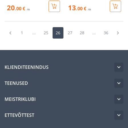
20
13
.00 €
.00 €
/tk
/tk
1
...
25
26
27
28
...
36
KLIENDITEENINDUS
TEENUSED
MEISTRIKLUBI
ETTEVÕTTEST