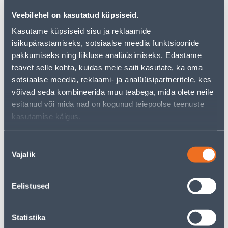
Veebilehel on kasutatud küpsiseid.
Kasutame küpsiseid sisu ja reklaamide
isikupärastamiseks, sotsiaalse meedia funktsioonide
pakkumiseks ning liikluse analüüsimiseks. Edastame
teavet selle kohta, kuidas meie saiti kasutate, ka oma
KATTEPLAAT
KATTEPLAAT
sotsiaalse meedia, reklaami- ja analüüsipartneritele, kes
KÕLARIPESALE DELTA
KÕLARIPESALE DELTA
SÜSINIK
ALUMIINIUM
võivad seda kombineerida muu teabega, mida olete neile
esitanud või mida nad on kogunud teiepoolse teenuste
5
5
.00 €
.00 €
/tk
/tk
kasutamise käigus.
Nõusoleku
Vajalik
valik
Eelistused
TV PESA KOMPLEKTNE
TV PESA KOMPLEKTNE
ALFA METALLIK
ALFA TAMM
Statistika