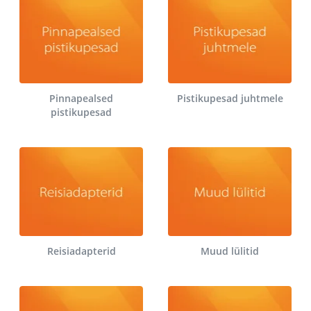
Pinnapealsed
Pistikupesad juhtmele
pistikupesad
Reisiadapterid
Muud lülitid