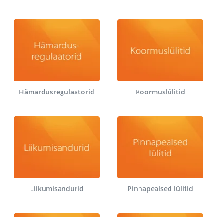
Hämardusregulaatorid
Koormuslülitid
Liikumisandurid
Pinnapealsed lülitid