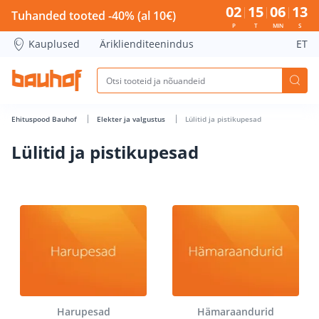
Lülitid ja pistikupesad - Bauhof has loaded
02
15
06
12
Tuhanded tooted -40% (al 10€)
P
T
MIN
S
Kauplused
Äriklienditeenindus
ET
Ehituspood Bauhof
Elekter ja valgustus
Lülitid ja pistikupesad
Lülitid ja pistikupesad
Harupesad
Hämaraandurid