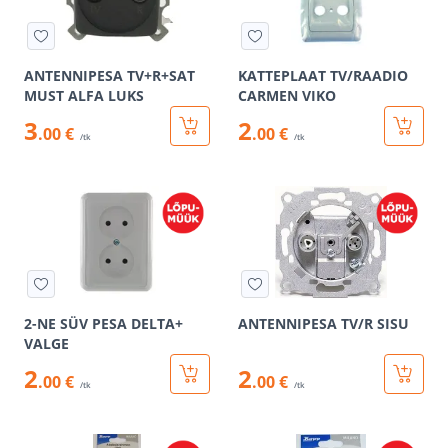
ANTENNIPESA TV+R+SAT
KATTEPLAAT TV/RAADIO
MUST ALFA LUKS
CARMEN VIKO
3
2
.00 €
.00 €
/tk
/tk
2-NE SÜV PESA DELTA+
ANTENNIPESA TV/R SISU
VALGE
2
2
.00 €
.00 €
/tk
/tk