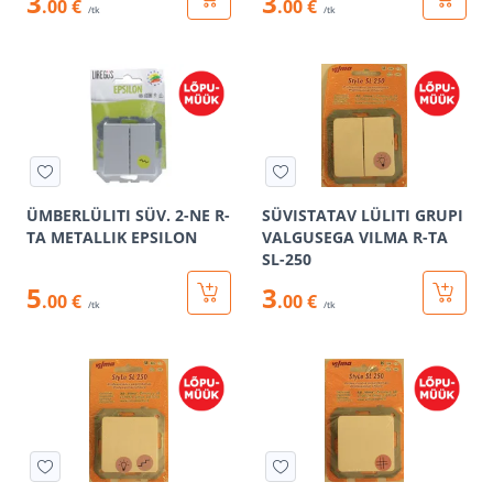
3
3
.00 €
.00 €
/tk
/tk
ÜMBERLÜLITI SÜV. 2-NE R-
SÜVISTATAV LÜLITI GRUPI
TA METALLIK EPSILON
VALGUSEGA VILMA R-TA
SL-250
5
3
.00 €
.00 €
/tk
/tk