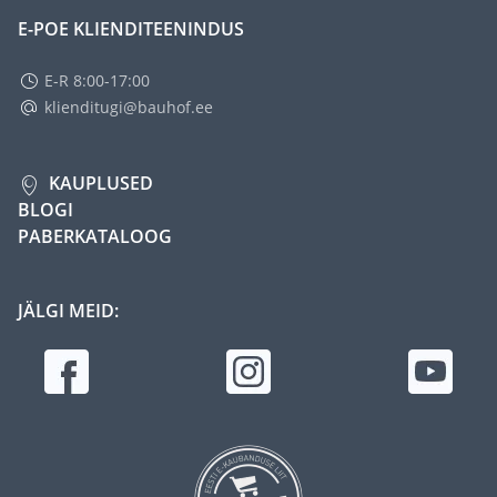
E-POE KLIENDITEENINDUS
E-R 8:00-17:00
klienditugi@bauhof.ee
KAUPLUSED
BLOGI
PABERKATALOOG
JÄLGI MEID: