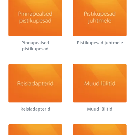
Pinnapealsed
Pistikupesad juhtmele
pistikupesad
Reisiadapterid
Muud lülitid