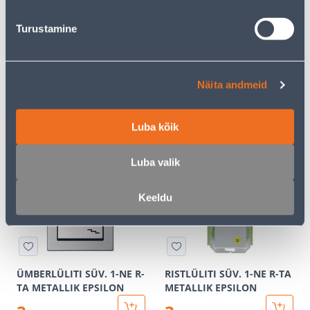
Turustamine
Näita andmeid
LÜLITI SÜV 2-NE R-TA
LÜLITI SÜV 3-NE R-TA
METALLIK EPSILON
METALLIK EPSILON
Luba kõik
3
5
.00 €
.00 €
/tk
/tk
Luba valik
Keeldu
ÜMBERLÜLITI SÜV. 1-NE R-
RISTLÜLITI SÜV. 1-NE R-TA
TA METALLIK EPSILON
METALLIK EPSILON