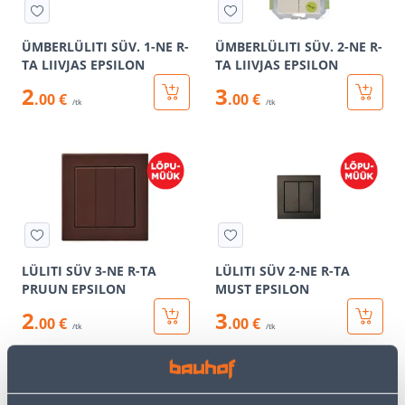
ÜMBERLÜLITI SÜV. 1-NE R-
ÜMBERLÜLITI SÜV. 2-NE R-
TA LIIVJAS EPSILON
TA LIIVJAS EPSILON
2
3
.00 €
.00 €
/tk
/tk
LÜLITI SÜV 3-NE R-TA
LÜLITI SÜV 2-NE R-TA
PRUUN EPSILON
MUST EPSILON
2
3
.00 €
.00 €
/tk
/tk