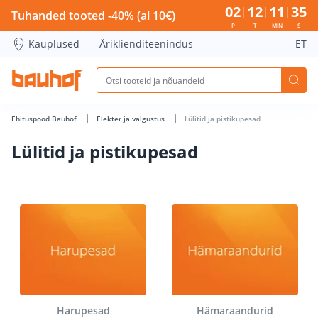
Lülitid ja pistikupesad - Bauhof has loaded
02
12
11
35
Tuhanded tooted -40% (al 10€)
P
T
MIN
S
Kauplused
Äriklienditeenindus
ET
Ehituspood Bauhof
Elekter ja valgustus
Lülitid ja pistikupesad
Lülitid ja pistikupesad
Harupesad
Hämaraandurid