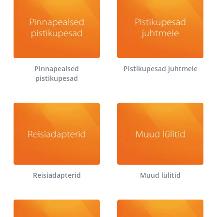
Pinnapealsed
Pistikupesad juhtmele
pistikupesad
Reisiadapterid
Muud lülitid