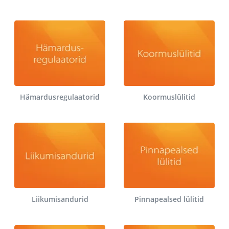
Hämardusregulaatorid
Koormuslülitid
Liikumisandurid
Pinnapealsed lülitid