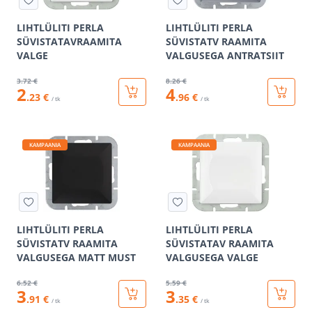
LIHTLÜLITI PERLA
LIHTLÜLITI PERLA
SÜVISTATAVRAAMITA
SÜVISTATV RAAMITA
VALGE
VALGUSEGA ANTRATSIIT
3
.72 €
8
.26 €
2
4
.23 €
.96 €
/ tk
/ tk
KAMPAANIA
KAMPAANIA
LIHTLÜLITI PERLA
LIHTLÜLITI PERLA
SÜVISTATV RAAMITA
SÜVISTATAV RAAMITA
VALGUSEGA MATT MUST
VALGUSEGA VALGE
6
.52 €
5
.59 €
3
3
.91 €
.35 €
/ tk
/ tk