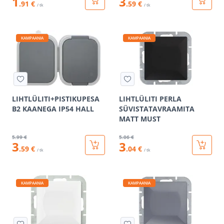
1
3
.91 €
.59 €
/ tk
/ tk
KAMPAANIA
KAMPAANIA
LIHTLÜLITI+PISTIKUPESA
LIHTLÜLITI PERLA
B2 KAANEGA IP54 HALL
SÜVISTATAVRAAMITA
MATT MUST
5
.99 €
5
.06 €
3
3
.59 €
.04 €
/ tk
/ tk
KAMPAANIA
KAMPAANIA