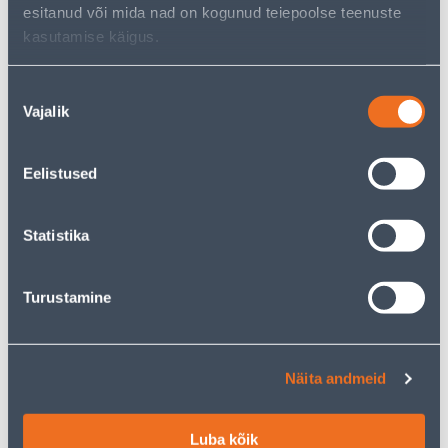
.51 €
.27 €
/ tk
/ tk
esitanud või mida nad on kogunud teiepoolse teenuste
kasutamise käigus.
KAMPAANIA
KAMPAANIA
Nõusoleku
Vajalik
valik
Eelistused
RAAM PERLA 1-NE VALGE
RAAM PERLA 2-NE
ANTRATSIIT
Statistika
1
.19 €
3
.32 €
0
1
.71 €
.99 €
/ tk
/ tk
Turustamine
KAMPAANIA
KAMPAANIA
Näita andmeid
Luba kõik