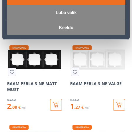
RAAM PERLA 2-NE MATT
RAAM PERLA 2-NE VALGE
MUST
Luba valik
2
.92 €
1
.59 €
1
0
.75 €
.95 €
Keeldu
/ tk
/ tk
KAMPAANIA
KAMPAANIA
RAAM PERLA 3-NE MATT
RAAM PERLA 3-NE VALGE
MUST
3
.46 €
2
.12 €
2
1
.08 €
.27 €
/ tk
/ tk
KAMPAANIA
KAMPAANIA