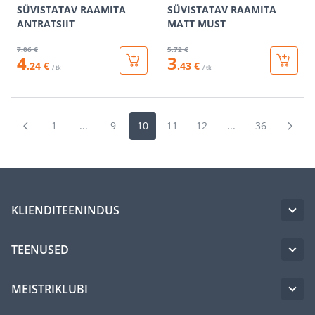
SÜVISTATAV RAAMITA
SÜVISTATAV RAAMITA
ANTRATSIIT
MATT MUST
7
.06 €
5
.72 €
4
3
.24 €
.43 €
/ tk
/ tk
1
...
9
10
11
12
...
36
KLIENDITEENINDUS
TEENUSED
MEISTRIKLUBI