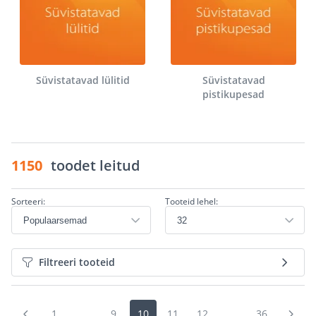
Süvistatavad lülitid
Süvistatavad
pistikupesad
1150
toodet leitud
Sorteeri:
Tooteid lehel:
Filtreeri tooteid
1
...
9
10
11
12
...
36