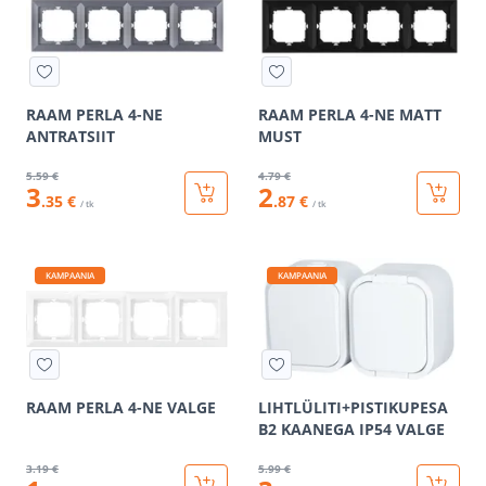
RAAM PERLA 4-NE
RAAM PERLA 4-NE MATT
ANTRATSIIT
MUST
5
.59 €
4
.79 €
3
2
.35 €
.87 €
/ tk
/ tk
KAMPAANIA
KAMPAANIA
RAAM PERLA 4-NE VALGE
LIHTLÜLITI+PISTIKUPESA
B2 KAANEGA IP54 VALGE
3
.19 €
5
.99 €