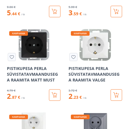
9
.06 €
5
.99 €
5
3
.44 €
.59 €
/ tk
/ tk
KAMPAANIA
KAMPAANIA
PISTIKUPESA PERLA
PISTIKUPESA PERLA
SÜVISTATAVMAANDUSEG
SÜVISTATAVMAANDUSEG
A RAAMITA MATT MUST
A RAAMITA VALGE
4
.79 €
3
.72 €
2
2
.87 €
.23 €
/ tk
/ tk
KAMPAANIA
KAMPAANIA