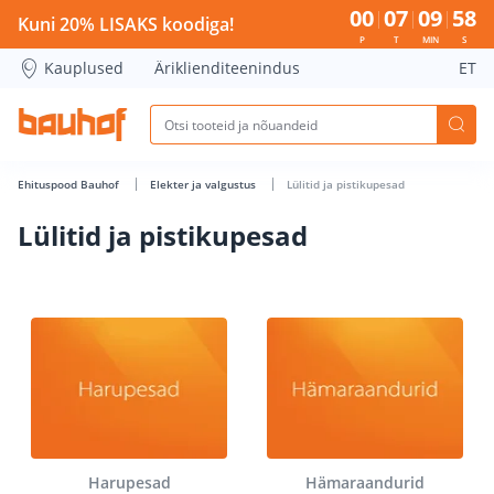
Lülitid ja pistikupesad - Bauhof has loaded
00
07
09
57
Kuni 20% LISAKS koodiga!
P
T
MIN
S
Kauplused
Äriklienditeenindus
ET
Ehituspood Bauhof
Elekter ja valgustus
Lülitid ja pistikupesad
Lülitid ja pistikupesad
Harupesad
Hämaraandurid