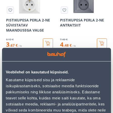
PISTIKUPESA PERLA 2-NE
PISTIKUPESA PERLA 2-NE
SÜVISTATAV
ANTRATSIIT
MAANDUSEGA VALGE
6
.12 €
7
.46 €
3
4
.67 €
.48 €
/ tk
/ tk
KAMPAANIA
KAMPAANIA
Veebilehel on kasutatud küpsiseid.
Kasutame küpsiseid sisu ja reklaamide
isikupärastamiseks, sotsiaalse meedia funktsioonide
pakkumiseks ning liikluse analüüsimiseks. Edastame
RAAM PERLA 1-NE
RAAM PERLA 1-NE MATT
teavet selle kohta, kuidas meie saiti kasutate, ka oma
ANTRATSIIT
MUST
sotsiaalse meedia, reklaami- ja analüüsipartneritele, kes
2
.52 €
2
.12 €
võivad seda kombineerida muu teabega, mida olete neile
1
1