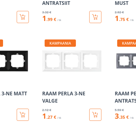
ANTRATSIIT
MUST
3
.32 €
2
.92 €
1
1
.99 €
.75 €
/ tk
/ tk
KAMPAANIA
KAMPA
 3-NE MATT
RAAM PERLA 3-NE
RAAM PE
VALGE
ANTRATS
2
.12 €
5
.59 €
1
3
.27 €
.35 €
/ tk
/ tk