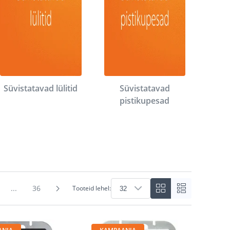
Süvistatavad lülitid
Süvistatavad
pistikupesad
...
36
Tooteid lehel: