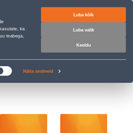
ET
RU
EN
Luba kõik
de
 sisse
Ostunimekiri
Ostukorv
kasutate, ka
Luba valik
muu teabega,
Keeldu
ÄRELMAKS
MEISTRIKLUBI
BLOGI
Näita andmeid