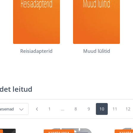
Reisiadapterid
Muud lülitid
det leitud
1
...
8
9
10
11
12