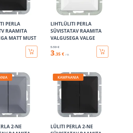
TI PERLA
LIHTLÜLITI PERLA
TV RAAMITA
SÜVISTATAV RAAMITA
EGA MATT MUST
VALGUSEGA VALGE
5
.59 €
3
.35 €
/ tk
ANIA
KAMPAANIA
ERLA 2-NE
LÜLITI PERLA 2-NE