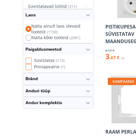
Süvistatavad lülitid
(311)
Laos
Süvistatavad pistikupesad
(627)
Näita ainult laos olevaid
PISTIKUPESA
tooteid
(1150)
Termostaatlülitid
SÜVISTATAV
(8)
Näita kõiki tooteid
(2081)
MAANDUSEG
Paigaldusmeetod
6
.12 €
3
.67 €
/ tk
Süvistatav
(115)
Pinnapealne
(1)
Bränd
KAMPAANIA
Anduri tüüp
Andur komplektis
RAAM PERLA