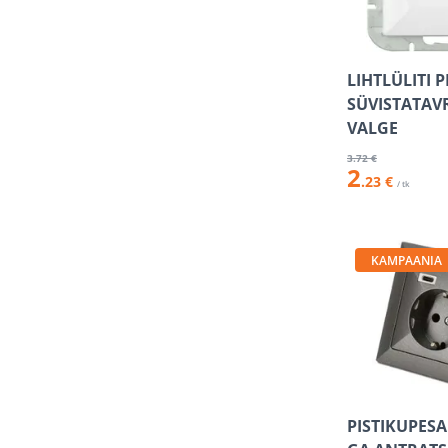
LIHTLÜLITI 
SÜVISTATAV
VALGE
3
.72 €
2
.23 €
/ tk
KAMPAANIA
PISTIKUPESA