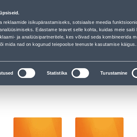
ndus
Teenused
Karjäärileht
üpsiseid.
a reklaamide isikupärastamiseks, sotsiaalse meedia funktsiooni
OTSI
Logi
analüüsimiseks. Edastame teavet selle kohta, kuidas meie saiti 
klaami- ja analüüsipartneritele, kes võivad seda kombineerida 
 või mida nad on kogunud teiepoolse teenuste kasutamise käigus.
KATALOOGID
TÖÖRIISTALAENUTUS
J
litid ja pistikupesad
stused
Statistika
Turustamine