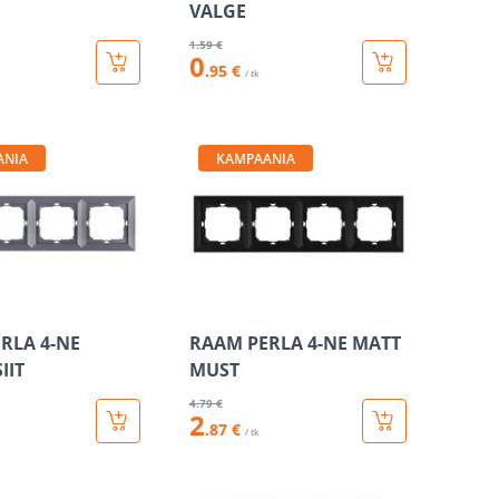
VALGE
1
.59 €
0
.95 €
/ tk
ANIA
KAMPAANIA
RLA 4-NE
RAAM PERLA 4-NE MATT
IIT
MUST
4
.79 €
2
.87 €
/ tk