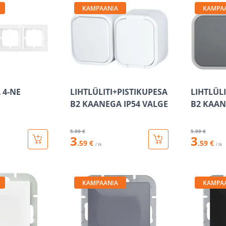
KAMPAANIA
KAMPA
 4-NE
LIHTLÜLITI+PISTIKUPESA
LIHTLÜL
B2 KAANEGA IP54 VALGE
B2 KAAN
5
.99 €
5
.99 €
3
3
.59 €
.59 €
/ tk
/ tk
KAMPAANIA
KAMPA