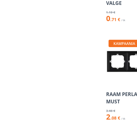
VALGE
1
.19 €
0
.71 €
/ tk
KAMPAANIA
RAAM PERLA
MUST
3
.46 €
2
.08 €
/ tk