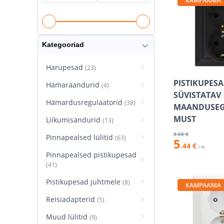
KAMPAANIA
Kategooriad
Harupesad
(23)
PISTIKUPESA
Hämaraandurid
(4)
SÜVISTATAV
Hämardusregulaatorid
(38)
MAANDUSEG
MUST
Liikumisandurid
(13)
9
.06 €
Pinnapealsed lülitid
(63)
5
.44 €
/ tk
Pinnapealsed pistikupesad
(41)
Pistikupesad juhtmele
(8)
KAMPAANIA
Reisiadapterid
(5)
Muud lülitid
(9)