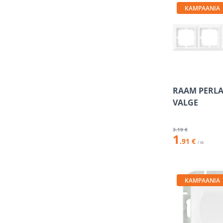
KAMPAANIA
RAAM PERLA
VALGE
3
.19 €
1
.91 €
/ tk
KAMPAANIA