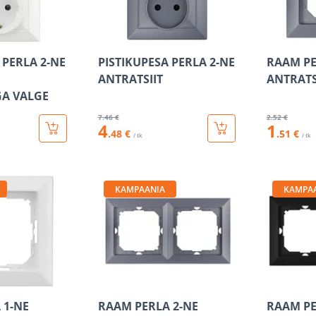
 PERLA 2-NE
PISTIKUPESA PERLA 2-NE
RAAM PE
ANTRATSIIT
ANTRATS
A VALGE
7
.46 €
2
.52 €
4
1
.48 €
.51 €
/ tk
/ tk
KAMPAANIA
KAMPA
 1-NE
RAAM PERLA 2-NE
RAAM PE