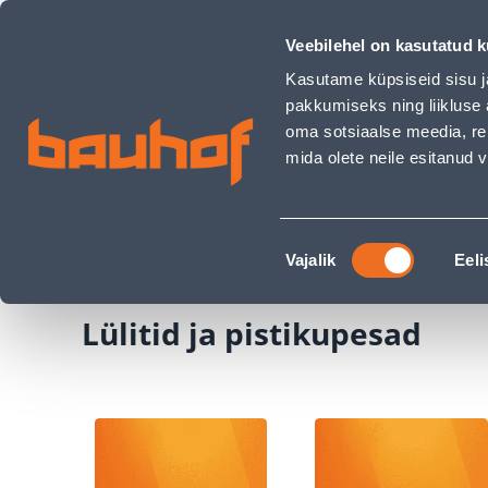
Lülitid ja pistikupesad - Bauhof has loaded
Kauplused
Äriklienditeenindus
Klienditeeni
Veebilehel on kasutatud k
Kasutame küpsiseid sisu j
pakkumiseks ning liikluse 
oma sotsiaalse meedia, re
mida olete neile esitanud
TOOTED
KAMPAANIAD
Nõusoleku
Ehituspood Bauhof
Elekter ja valgustus
Lü
Vajalik
Eeli
valik
Lülitid ja pistikupesad