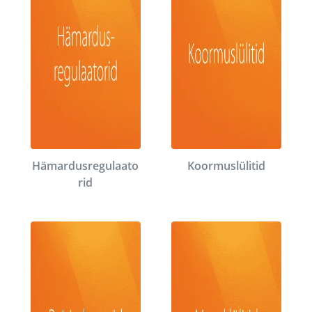
Hämardusregulaato
Koormuslülitid
rid