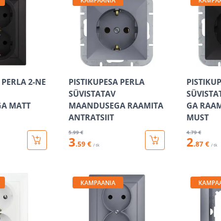
KAMPAANIA
KAMPA
 PERLA 2-NE
PISTIKUPESA PERLA
PISTIKU
SÜVISTATAV
SÜVIST
A MATT
MAANDUSEGA RAAMITA
GA RAAM
ANTRATSIIT
MUST
5
.99 €
4
.79 €
3
2
.59 €
.87 €
/ tk
/ tk
KAMPAANIA
KAMPA