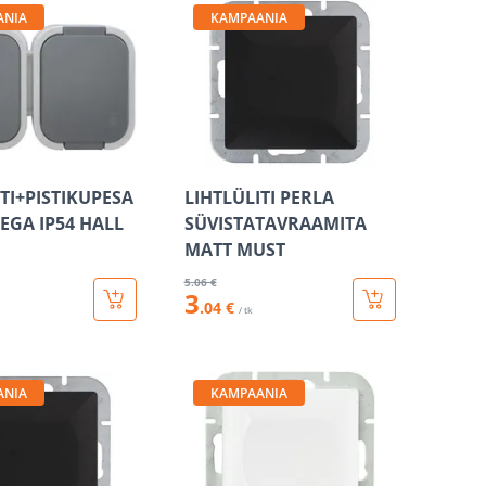
ANIA
KAMPAANIA
ITI+PISTIKUPESA
LIHTLÜLITI PERLA
EGA IP54 HALL
SÜVISTATAVRAAMITA
MATT MUST
5
.06 €
3
.04 €
/ tk
ANIA
KAMPAANIA