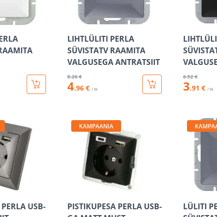
PERLA
LIHTLÜLITI PERLA
LIHTLÜLI
RAAMITA
SÜVISTATV RAAMITA
SÜVISTA
VALGUSEGA ANTRATSIIT
VALGUS
8
.26 €
6
.52 €
4
3
.96 €
.91 €
/ tk
/ tk
KAMPAANIA
KAMPA
 PERLA USB-
PISTIKUPESA PERLA USB-
LÜLITI P