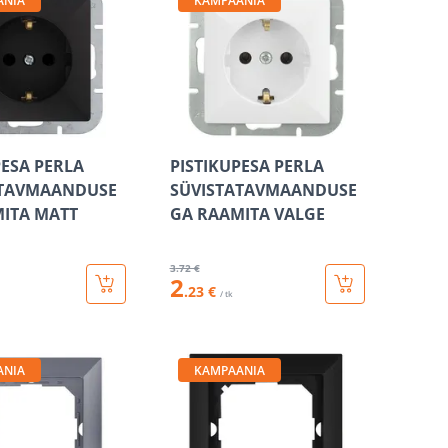
ANIA
KAMPAANIA
PESA PERLA
PISTIKUPESA PERLA
ATAVMAANDUSE
SÜVISTATAVMAANDUSE
ITA MATT
GA RAAMITA VALGE
3
.72 €
2
.23 €
/ tk
ANIA
KAMPAANIA