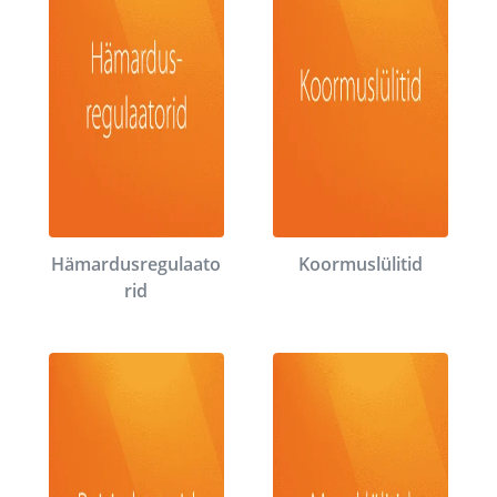
Hämardusregulaato
Koormuslülitid
rid