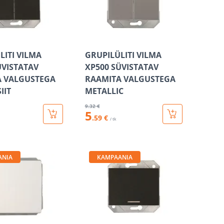
LITI VILMA
GRUPILÜLITI VILMA
ÜVISTATAV
XP500 SÜVISTATAV
A VALGUSTEGA
RAAMITA VALGUSTEGA
IIT
METALLIC
9
.32 €
5
.59 €
/ tk
ANIA
KAMPAANIA