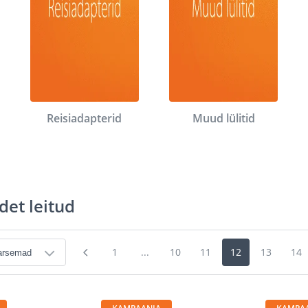
Reisiadapterid
Muud lülitid
det leitud
1
...
10
11
12
13
14