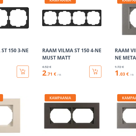
KAMPAANIA
KAMPA
ST 150 3-NE
RAAM VILMA ST 150 4-NE
RAAM VI
MUST MATT
NE META
4
.52 €
1
.72 €
2
1
.71 €
.03 €
/ tk
/ tk
KAMPAANIA
KAMPA