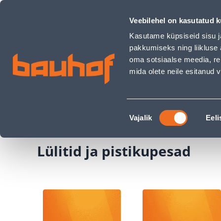
Lülitid ja pistikupesad - Bauhof has loaded
Kauplused
Äriklienditeenindus
Klienditeeni
Veebilehel on kasutatud k
Kasutame küpsiseid sisu j
pakkumiseks ning liikluse 
oma sotsiaalse meedia, re
mida olete neile esitanud
TOOTED
KAMPAANIAD
Nõusoleku
Ehituspood Bauhof
Elekter ja valgustus
Lü
Vajalik
Eeli
valik
Lülitid ja pistikupesad