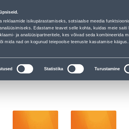
ndus
Teenused
Karjäärileht
üpsiseid.
a reklaamide isikupärastamiseks, sotsiaalse meedia funktsiooni
OTSI
Logi
analüüsimiseks. Edastame teavet selle kohta, kuidas meie saiti 
klaami- ja analüüsipartneritele, kes võivad seda kombineerida 
 või mida nad on kogunud teiepoolse teenuste kasutamise käigus.
KATALOOGID
TÖÖRIISTALAENUTUS
J
litid ja pistikupesad
stused
Statistika
Turustamine