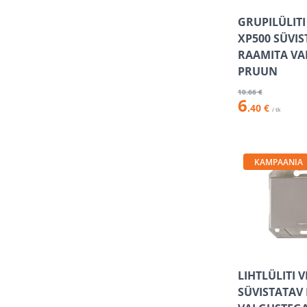
GRUPILÜLITI
XP500 SÜVI
RAAMITA VA
PRUUN
10
.66 €
6
.40 €
/ tk
KAMPAANIA
LIHTLÜLITI 
SÜVISTATAV