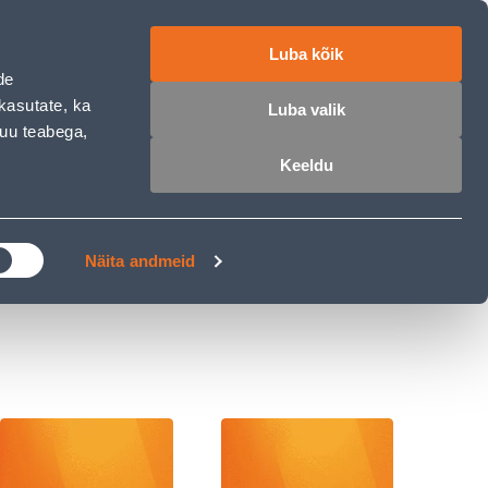
ET
RU
EN
Luba kõik
de
 sisse
Ostunimekiri
Ostukorv
kasutate, ka
Luba valik
muu teabega,
Keeldu
ÄRELMAKS
MEISTRIKLUBI
BLOGI
Näita andmeid