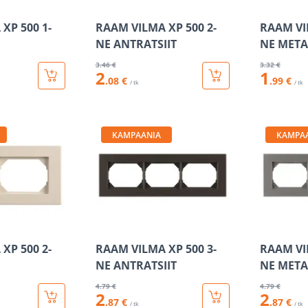
XP 500 1-
RAAM VILMA XP 500 2-
RAAM VI
NE ANTRATSIIT
NE META
3
.46 €
3
.32 €
2
1
.08 €
.99 €
/ tk
/ tk
KAMPAANIA
KAMPA
XP 500 2-
RAAM VILMA XP 500 3-
RAAM VI
NE ANTRATSIIT
NE META
4
.79 €
4
.79 €
2
2
.87 €
.87 €
/ tk
/ tk