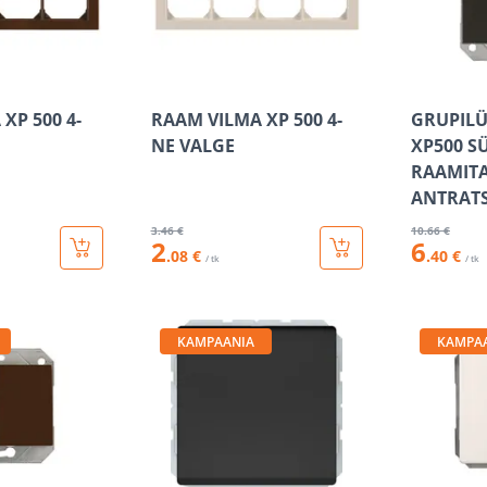
XP 500 4-
RAAM VILMA XP 500 4-
GRUPILÜ
NE VALGE
XP500 S
RAAMIT
ANTRATS
3
.46 €
10
.66 €
2
6
.08 €
.40 €
/ tk
/ tk
KAMPAANIA
KAMPA