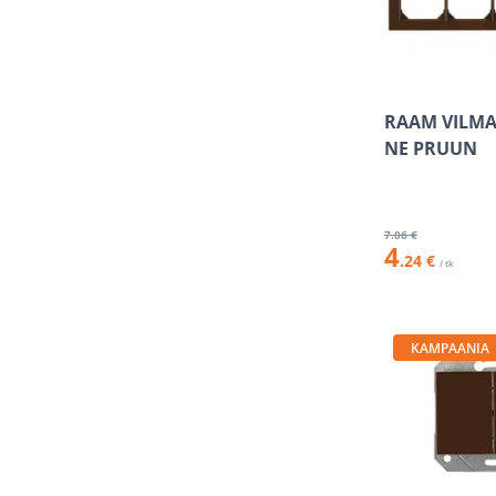
RAAM VILMA 
NE PRUUN
7
.06 €
4
.24 €
/ tk
KAMPAANIA