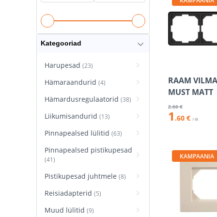
KAMPAANIA
Kategooriad
Harupesad
(23)
RAAM VILMA 
Hämaraandurid
(4)
MUST MATT
Hämardusregulaatorid
(38)
2
.66 €
1
Liikumisandurid
(13)
.60 €
/ tk
Pinnapealsed lülitid
(63)
Pinnapealsed pistikupesad
KAMPAANIA
(41)
Pistikupesad juhtmele
(8)
Reisiadapterid
(5)
Muud lülitid
(9)