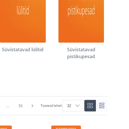
Süvistatavad lülitid
Süvistatavad
pistikupesad
...
36
Tooteid lehel: