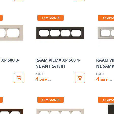
KAMPAANIA
KAMPA
XP 500 3-
RAAM VILMA XP 500 4-
RAAM VI
NE ANTRATSIIT
NE ŠAM
7
.06 €
6
.66 €
4
4
.24 €
.00 €
/ tk
/ tk
KAMPAANIA
KAMPA