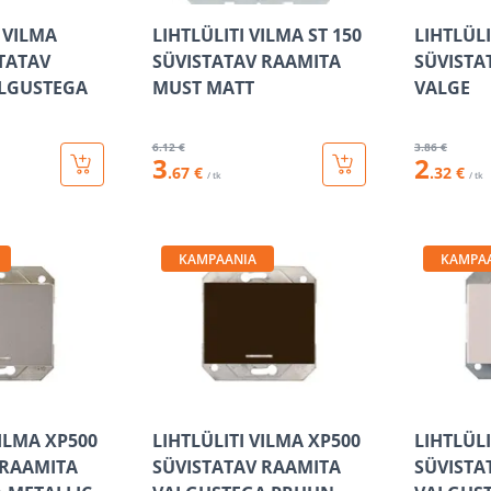
 VILMA
LIHTLÜLITI VILMA ST 150
LIHTLÜLI
STATAV
SÜVISTATAV RAAMITA
SÜVISTA
LGUSTEGA
MUST MATT
VALGE
6
.12 €
3
.86 €
3
2
.67 €
.32 €
/ tk
/ tk
KAMPAANIA
KAMPA
VILMA XP500
LIHTLÜLITI VILMA XP500
LIHTLÜLI
 RAAMITA
SÜVISTATAV RAAMITA
SÜVISTA