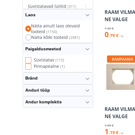
Süvistatavad lülitid
(311)
RAAM VILMA 
Laos
Süvistatavad pistikupesad
NE VALGE
(627)
Näita ainult laos olevaid
1
.32 €
tooteid
(1150)
0
Termostaatlülitid
(8)
.79 €
/ tk
Näita kõiki tooteid
(2081)
Paigaldusmeetod
KAMPAANIA
Süvistatav
(115)
Pinnapealne
(1)
Bränd
Anduri tüüp
Andur komplektis
RAAM VILMA 
NE VALGE
1
.99 €
1
.19 €
/ tk