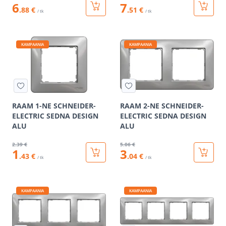
6
7
.88 €
.51 €
/ tk
/ tk
KAMPAANIA
KAMPAANIA
RAAM 1-NE SCHNEIDER-
RAAM 2-NE SCHNEIDER-
ELECTRIC SEDNA DESIGN
ELECTRIC SEDNA DESIGN
ALU
ALU
2
.39 €
5
.06 €
1
3
.43 €
.04 €
/ tk
/ tk
KAMPAANIA
KAMPAANIA