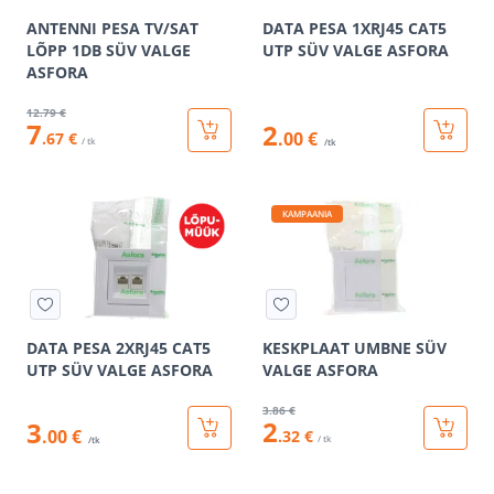
ANTENNI PESA TV/SAT
DATA PESA 1XRJ45 CAT5
LÕPP 1DB SÜV VALGE
UTP SÜV VALGE ASFORA
ASFORA
12
.79 €
7
2
.00 €
.67 €
/ tk
/tk
KAMPAANIA
DATA PESA 2XRJ45 CAT5
KESKPLAAT UMBNE SÜV
UTP SÜV VALGE ASFORA
VALGE ASFORA
3
.86 €
2
3
.00 €
.32 €
/ tk
/tk