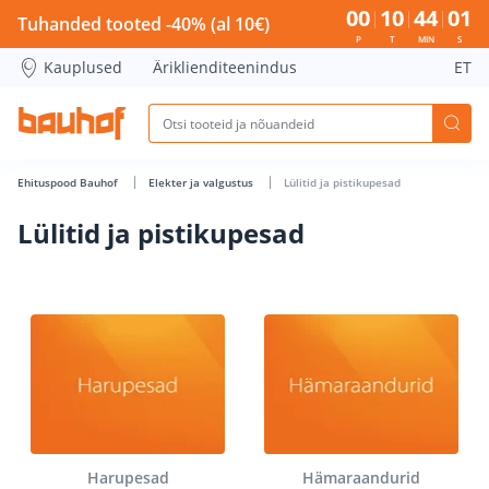
Lülitid ja pistikupesad - Bauhof has loaded
00
10
44
00
Tuhanded tooted -40% (al 10€)
P
T
MIN
S
Kauplused
Äriklienditeenindus
ET
Ehituspood Bauhof
Elekter ja valgustus
Lülitid ja pistikupesad
Lülitid ja pistikupesad
Harupesad
Hämaraandurid