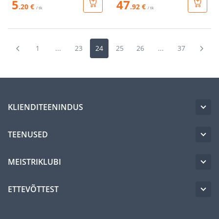
5
47
.20 €
.92 €
/ tk
/ tk
1
...
23
24
25
26
...
37
KLIENDITEENINDUS
TEENUSED
MEISTRIKLUBI
ETTEVÕTTEST