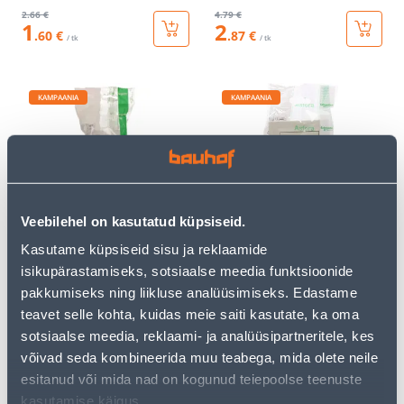
2
.66 €
4
.79 €
1
2
.60 €
.87 €
/ tk
/ tk
KAMPAANIA
KAMPAANIA
PINDPAIGALDUSKARP
1-NE PESA SÜV KREEM
Veebilehel on kasutatud küpsiseid.
JÄTK SÜV VALGE ASFORA
ASFORA
Kasutame küpsiseid sisu ja reklaamide
3
.32 €
3
.46 €
1
2
isikupärastamiseks, sotsiaalse meedia funktsioonide
.99 €
.08 €
/ tk
/ tk
pakkumiseks ning liikluse analüüsimiseks. Edastame
teavet selle kohta, kuidas meie saiti kasutate, ka oma
sotsiaalse meedia, reklaami- ja analüüsipartneritele, kes
KAMPAANIA
KAMPAANIA
võivad seda kombineerida muu teabega, mida olete neile
esitanud või mida nad on kogunud teiepoolse teenuste
kasutamise käigus.