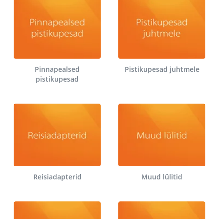
Pinnapealsed
Pistikupesad juhtmele
pistikupesad
Reisiadapterid
Muud lülitid