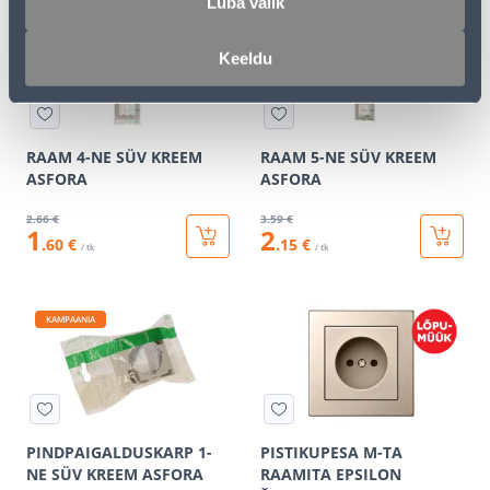
Luba valik
KAMPAANIA
KAMPAANIA
Keeldu
RAAM 4-NE SÜV KREEM
RAAM 5-NE SÜV KREEM
ASFORA
ASFORA
2
.66 €
3
.59 €
1
2
.60 €
.15 €
/ tk
/ tk
KAMPAANIA
PINDPAIGALDUSKARP 1-
PISTIKUPESA M-TA
NE SÜV KREEM ASFORA
RAAMITA EPSILON