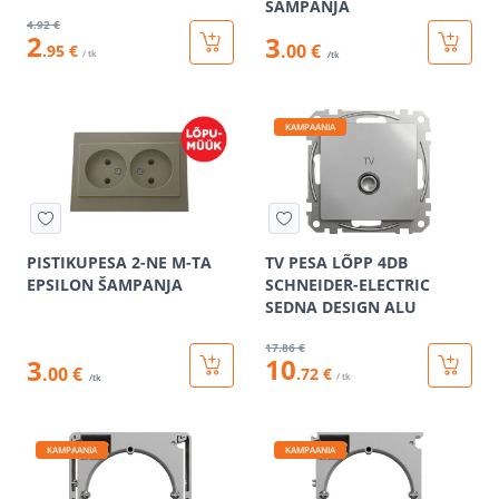
ŠAMPANJA
4
.92 €
2
3
.00 €
.95 €
/ tk
/tk
KAMPAANIA
PISTIKUPESA 2-NE M-TA
TV PESA LÕPP 4DB
EPSILON ŠAMPANJA
SCHNEIDER-ELECTRIC
SEDNA DESIGN ALU
17
.86 €
10
3
.00 €
.72 €
/ tk
/tk
KAMPAANIA
KAMPAANIA