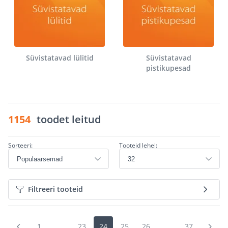
Süvistatavad lülitid
Süvistatavad
pistikupesad
1154
toodet leitud
Sorteeri:
Tooteid lehel:
Filtreeri tooteid
1
...
23
24
25
26
...
37