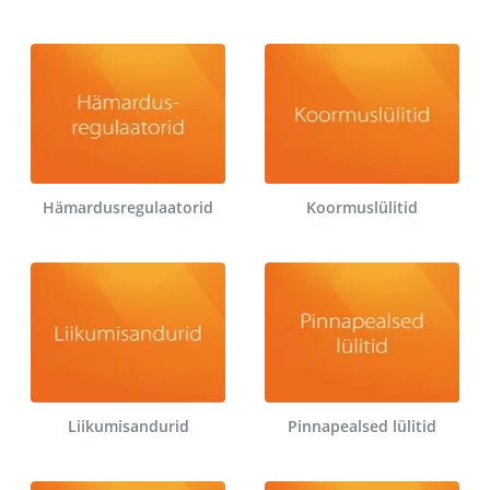
Hämardusregulaatorid
Koormuslülitid
Liikumisandurid
Pinnapealsed lülitid