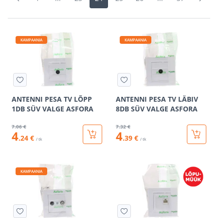
KAMPAANIA
KAMPAANIA
ANTENNI PESA TV LÕPP
ANTENNI PESA TV LÄBIV
1DB SÜV VALGE ASFORA
8DB SÜV VALGE ASFORA
7
.06 €
7
.32 €
4
4
.24 €
.39 €
/ tk
/ tk
KAMPAANIA