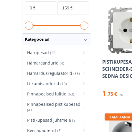
Kategooriad
Harupesad
(23)
PISTIKUPES
Hämaraandurid
(4)
SCHNEIDER-
Hämardusregulaatorid
(38)
SEDNA DESI
Liikumisandurid
(13)
1
.75 €
Pinnapealsed lülitid
(63)
/tk
Pinnapealsed pistikupesad
(41)
KAMPAANIA
Pistikupesad juhtmele
(8)
Reisiadapterid
(5)