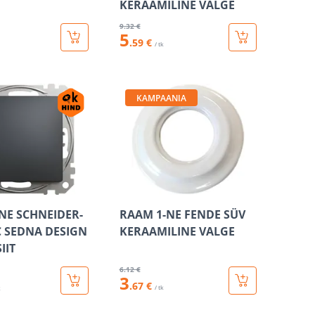
KERAAMILINE VALGE
9
.32 €
5
.59 €
/ tk
KAMPAANIA
-NE SCHNEIDER-
RAAM 1-NE FENDE SÜV
C SEDNA DESIGN
KERAAMILINE VALGE
IIT
6
.12 €
3
.67 €
/ tk
k