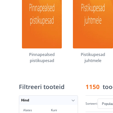
Pinnapealsed
Pistikupesad
pistikupesad
juhtmele
Filtreeri tooteid
1150
too
Hind
Sorteeri:
Alates
Kuni