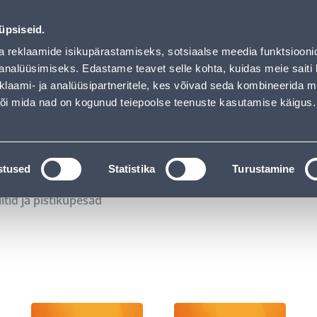
02
11
11
51
Tuhanded tooted -40% (al 10€)
P
T
MIN
S
üpsiseid.
ndus
Teenused
Karjäärileht
a reklaamide isikupärastamiseks, sotsiaalse meedia funktsiooni
analüüsimiseks. Edastame teavet selle kohta, kuidas meie saiti 
klaami- ja analüüsipartneritele, kes võivad seda kombineerida 
OTSI
Logi
 või mida nad on kogunud teiepoolse teenuste kasutamise käigus.
KATALOOGID
TÖÖRIISTALAENUTUS
J
stused
Statistika
Turustamine
litid ja pistikupesad