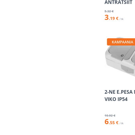
ANTRATSIIT
5
.32 €
3
.19 €
/ tk
KAMPAANIA
2-NE E.PESA
VIKO IP54
10
.92 €
6
.55 €
/ tk