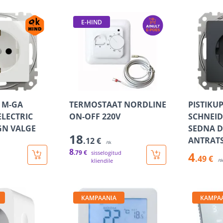
E-HIND
A M-GA
TERMOSTAAT NORDLINE
PISTIKU
ELECTRIC
ON-OFF 220V
SCHNEID
GN VALGE
SEDNA D
18
ANTRATS
.12 €
/tk
8
.79 €
sisselogitud
4
.49 €
kliendile
/t
KAMPAANIA
KAMPA