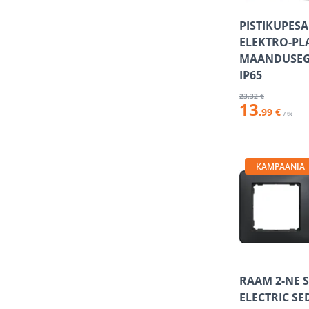
PISTIKUPESA
ELEKTRO-PL
MAANDUSEG
IP65
23
.32 €
13
.99 €
/ tk
KAMPAANIA
RAAM 2-NE 
ELECTRIC S