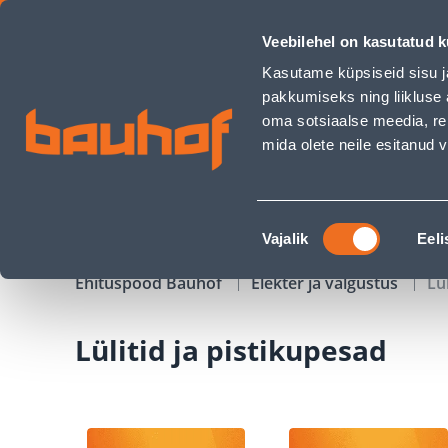
Lülitid ja pistikupesad - Bauhof has loaded
Veebilehel on kasutatud k
Kauplused
Äriklienditeenindus
Klienditeeni
Kasutame küpsiseid sisu j
pakkumiseks ning liikluse 
oma sotsiaalse meedia, re
mida olete neile esitanud
TOOTED
KAMPAANIAD
Nõusoleku
Vajalik
Eeli
valik
Ehituspood Bauhof
Elekter ja valgustus
Lü
Lülitid ja pistikupesad