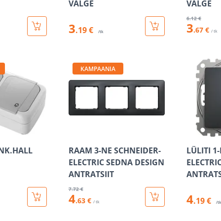
VALGE
VALGE
6
.12 €
3
3
.19 €
.67 €
/ tk
/tk
KAMPAANIA
 NK.HALL
RAAM 3-NE SCHNEIDER-
LÜLITI 1
ELECTRIC SEDNA DESIGN
ELECTRI
ANTRATSIIT
ANTRATS
7
.72 €
4
4
.19 €
.63 €
/ tk
/t