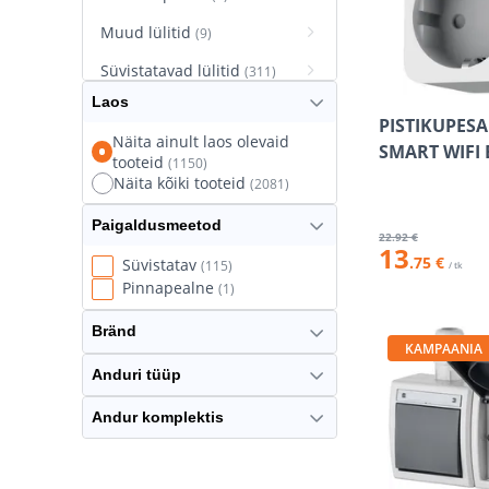
Muud lülitid
(9)
Süvistatavad lülitid
(311)
Laos
Süvistatavad pistikupesad
PISTIKUPES
(627)
Näita ainult laos olevaid
SMART WIFI 
tooteid
(1150)
Termostaatlülitid
(8)
Näita kõiki tooteid
(2081)
Paigaldusmeetod
22
.92 €
13
.75 €
Süvistatav
(115)
/ tk
Pinnapealne
(1)
Bränd
KAMPAANIA
Anduri tüüp
Andur komplektis