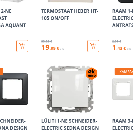
 2-NE
TERMOSTAAT HEBER HT-
RAAM 1-
AST
105 ON/OFF
ELECTRI
A AQUANT
ANTRATS
33
.32 €
2
.39 €
19
1
.99 €
.43 €
/ tk
/ tk
KAMPA
SCHNEIDER-
LÜLITI 1-NE SCHNEIDER-
RAAM 3-
EDNA DESIGN
ELECTRIC SEDNA DESIGN
ELECTRI