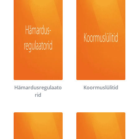
Hämardusregulaato
Koormuslülitid
rid