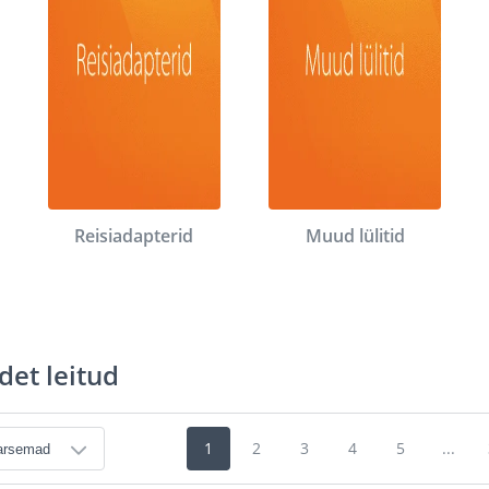
Reisiadapterid
Muud lülitid
det leitud
1
2
3
4
5
...