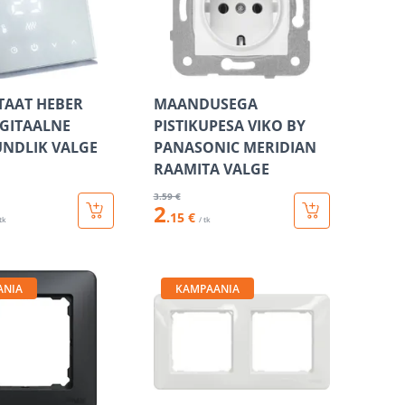
TAAT HEBER
MAANDUSEGA
IGITAALNE
PISTIKUPESA VIKO BY
NDLIK VALGE
PANASONIC MERIDIAN
RAAMITA VALGE
3
.59 €
2
.15 €
 tk
/ tk
ANIA
KAMPAANIA