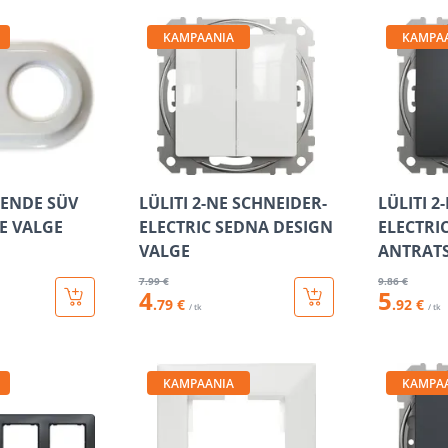
KAMPAANIA
KAMPA
FENDE SÜV
LÜLITI 2-NE SCHNEIDER-
LÜLITI 2
E VALGE
ELECTRIC SEDNA DESIGN
ELECTRI
VALGE
ANTRATS
7
.99 €
9
.86 €
4
5
.79 €
.92 €
/ tk
/ tk
KAMPAANIA
KAMPA