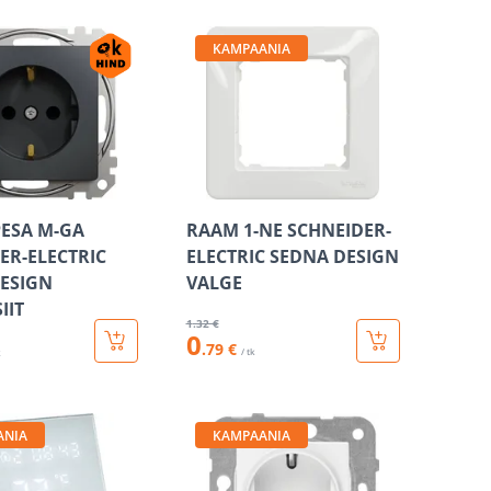
KAMPAANIA
PESA M-GA
RAAM 1-NE SCHNEIDER-
ER-ELECTRIC
ELECTRIC SEDNA DESIGN
ESIGN
VALGE
IIT
1
.32 €
0
.79 €
/ tk
k
ANIA
KAMPAANIA