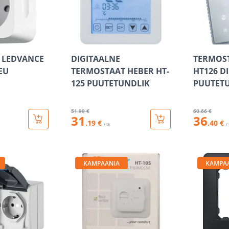
A LEDVANCE
DIGITAALNE
TERMOS
EU
TERMOSTAAT HEBER HT-
HT126 D
125 PUUTETUNDLIK
PUUTETU
51
.99 €
60
.66 €
31
36
.19 €
.40 €
/ tk
/
KAMPAANIA
KAMPA