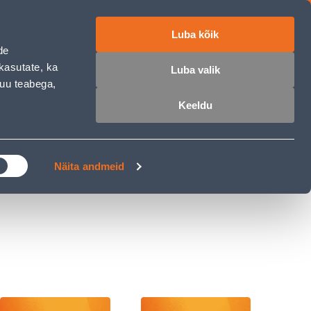
Luba kõik
ET
RU
EN
de
kasutate, ka
Luba valik
muu teabega,
 sisse
Ostunimekiri
Ostukorv
Keeldu
ÄRELMAKS
MEISTRIKLUBI
BLOGI
Näita andmeid