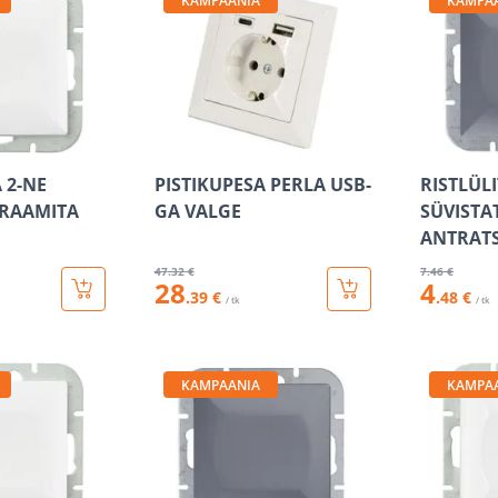
KAMPAANIA
KAMPA
 2-NE
PISTIKUPESA PERLA USB-
RISTLÜLI
 RAAMITA
GA VALGE
SÜVISTA
ANTRATS
47
.32 €
7
.46 €
28
4
.39 €
.48 €
/ tk
/ tk
KAMPAANIA
KAMPA