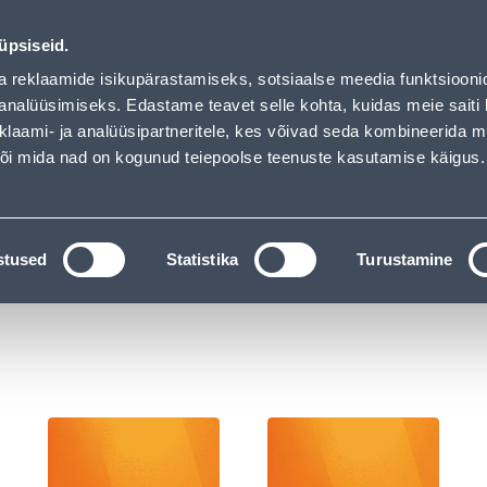
ndus
Teenused
Karjäärileht
üpsiseid.
a reklaamide isikupärastamiseks, sotsiaalse meedia funktsiooni
OTSI
Logi
analüüsimiseks. Edastame teavet selle kohta, kuidas meie saiti 
klaami- ja analüüsipartneritele, kes võivad seda kombineerida 
 või mida nad on kogunud teiepoolse teenuste kasutamise käigus.
KATALOOGID
TÖÖRIISTALAENUTUS
J
litid ja pistikupesad
stused
Statistika
Turustamine