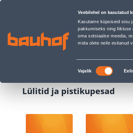
Lülitid ja pistikupesad - Bauhof has loaded
Kauplused
Äriklienditeenindus
Klienditeeni
Veebilehel on kasutatud k
Kasutame küpsiseid sisu j
pakkumiseks ning liikluse 
oma sotsiaalse meedia, re
mida olete neile esitanud
TOOTED
KAMPAANIAD
Nõusoleku
Ehituspood Bauhof
Elekter ja valgustus
Lü
Vajalik
Eeli
valik
Lülitid ja pistikupesad