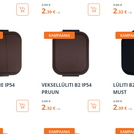
3
.99 €
3
.86 €
2
2
.39 €
.32 €
/ tk
/ tk
KAMPAANIA
KAMPA
NE IP54
VEKSELLÜLITI B2 IP54
LÜLITI B
PRUUN
MUST
3
.86 €
3
.99 €
2
2
.32 €
.39 €
/ tk
/ tk
KAMPAANIA
KAMPA