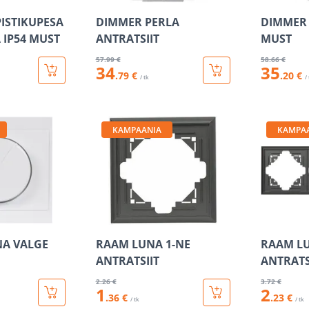
PISTIKUPESA
DIMMER PERLA
DIMMER 
 IP54 MUST
ANTRATSIIT
MUST
57
.99 €
58
.66 €
34
35
.79 €
.20 €
/ tk
/
KAMPAANIA
KAMPA
A VALGE
RAAM LUNA 1-NE
RAAM LU
ANTRATSIIT
ANTRATS
2
.26 €
3
.72 €
1
2
.36 €
.23 €
/ tk
/ tk