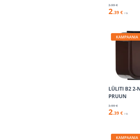
3
.99 €
2
.39 €
/ tk
KAMPAANIA
LÜLITI B2 2-
PRUUN
3
.99 €
2
.39 €
/ tk
KAMPAANIA