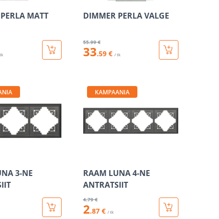
PERLA MATT
DIMMER PERLA VALGE
55
.99 €
33
.59 €
 tk
/ tk
ANIA
KAMPAANIA
NA 3-NE
RAAM LUNA 4-NE
IIT
ANTRATSIIT
4
.79 €
2
.87 €
/ tk