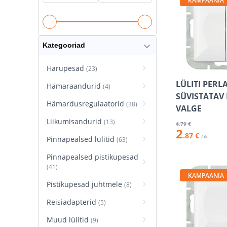
KAMPAANIA
Kategooriad
Harupesad
(23)
LÜLITI PERLA
Hämaraandurid
(4)
SÜVISTATAV
Hämardusregulaatorid
(38)
VALGE
Liikumisandurid
(13)
4
.79 €
2
.87 €
/ tk
Pinnapealsed lülitid
(63)
Pinnapealsed pistikupesad
(41)
KAMPAANIA
Pistikupesad juhtmele
(8)
Reisiadapterid
(5)
Muud lülitid
(9)