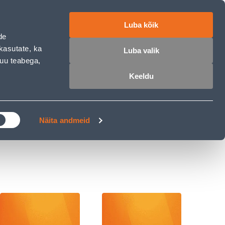
ET
RU
EN
Luba kõik
de
 sisse
Ostunimekiri
Ostukorv
kasutate, ka
Luba valik
muu teabega,
Keeldu
ÄRELMAKS
MEISTRIKLUBI
BLOGI
Näita andmeid