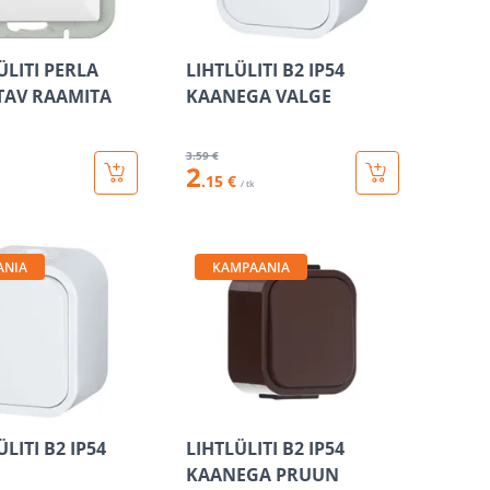
ÜLITI PERLA
LIHTLÜLITI B2 IP54
TAV RAAMITA
KAANEGA VALGE
3
.59 €
2
.15 €
/ tk
ANIA
KAMPAANIA
LITI B2 IP54
LIHTLÜLITI B2 IP54
KAANEGA PRUUN