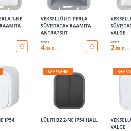
PERLA 1-NE
VEKSELLÜLITI PERLA
VEKSELL
 RAAMITA
SÜVISTATAV RAAMITA
SÜVISTA
ANTRATSIIT
VALGE
6
.92 €
3
.99 €
4
2
.15 €
.39 €
/ tk
/ tk
KAMPAANIA
KAMPA
NE IP54
LÜLITI B2 2-NE IP54 HALL
VEKSELLÜ
VALGE