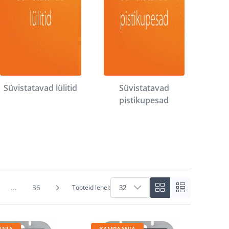
Süvistatavad lülitid
Süvistatavad
pistikupesad
...
36
Tooteid lehel: