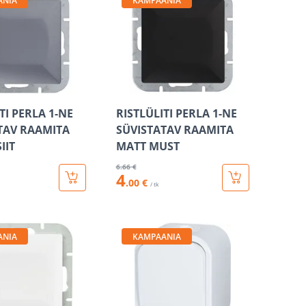
ANIA
KAMPAANIA
TI PERLA 1-NE
RISTLÜLITI PERLA 1-NE
TAV RAAMITA
SÜVISTATAV RAAMITA
IIT
MATT MUST
6
.66 €
4
.00 €
/ tk
ANIA
KAMPAANIA