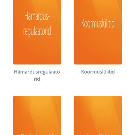
Hämardusregulaato
Koormuslülitid
rid