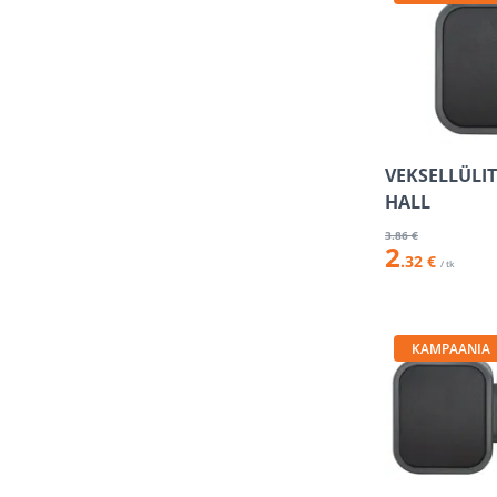
VEKSELLÜLITI
HALL
3
.86 €
2
.32 €
/ tk
KAMPAANIA