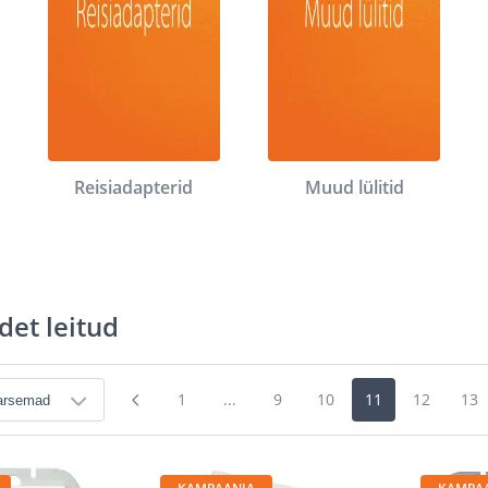
Reisiadapterid
Muud lülitid
det leitud
1
...
9
10
11
12
13