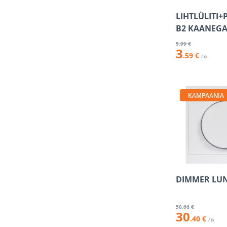
LIHTLÜLITI+
B2 KAANEGA
5
.99 €
3
.59 €
/ tk
KAMPAANIA
DIMMER LUN
50
.66 €
30
.40 €
/ tk