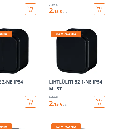
3
.59 €
2
.15 €
/ tk
ANIA
KAMPAANIA
2 2-NE IP54
LIHTLÜLITI B2 1-NE IP54
MUST
3
.59 €
2
.15 €
/ tk
ANIA
KAMPAANIA