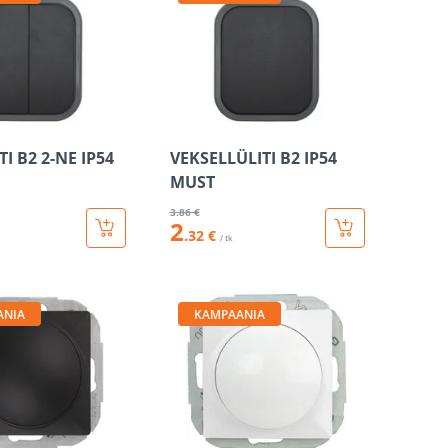
TI B2 2-NE IP54
VEKSELLÜLITI B2 IP54
MUST
3
.86 €
2
.32 €
/ tk
ANIA
KAMPAANIA