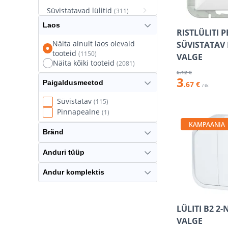
Süvistatavad lülitid
(311)
Laos
Süvistatavad pistikupesad
RISTLÜLITI 
(627)
Näita ainult laos olevaid
SÜVISTATAV
tooteid
(1150)
Termostaatlülitid
VALGE
(8)
Näita kõiki tooteid
(2081)
6
.12 €
3
Paigaldusmeetod
.67 €
/ tk
Süvistatav
(115)
Pinnapealne
(1)
KAMPAANIA
Bränd
Anduri tüüp
Andur komplektis
LÜLITI B2 2-
VALGE