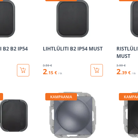
 B2 B2 IP54
LIHTLÜLITI B2 IP54 MUST
RISTLÜLI
MUST
3
.59 €
3
.99 €
2
2
.15 €
.39 €
/ tk
/ tk
KAMPAANIA
KAMPA