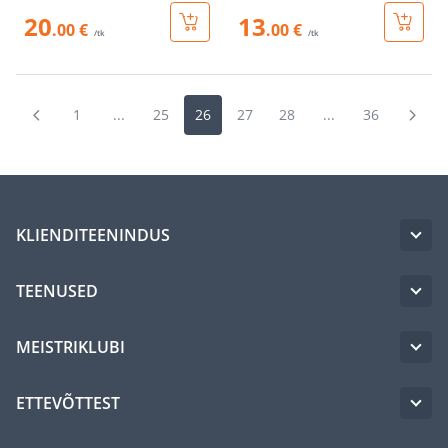
20
13
.00 €
.00 €
/tk
/tk
1
...
25
26
27
28
...
36
KLIENDITEENINDUS
TEENUSED
MEISTRIKLUBI
ETTEVÕTTEST