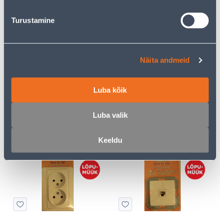
2
2
.00 €
.00 €
/tk
/tk
Turustamine
Näita andmeid
Luba kõik
RAAM 5-NE ALFA TAMM
1-NE SÜVISTATAV E.PESA
VILMA SL-250 VALGE
Luba valik
2
3
.00 €
.00 €
/tk
/tk
Keeldu