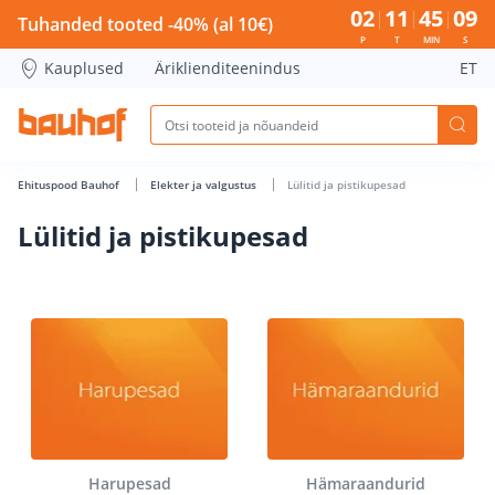
Lülitid ja pistikupesad - Bauhof has loaded
02
11
45
08
Tuhanded tooted -40% (al 10€)
P
T
MIN
S
Kauplused
Äriklienditeenindus
ET
Ehituspood Bauhof
Elekter ja valgustus
Lülitid ja pistikupesad
Lülitid ja pistikupesad
Harupesad
Hämaraandurid