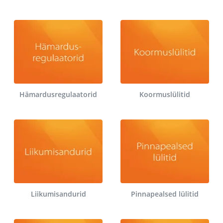
Hämardusregulaatorid
Koormuslülitid
Liikumisandurid
Pinnapealsed lülitid