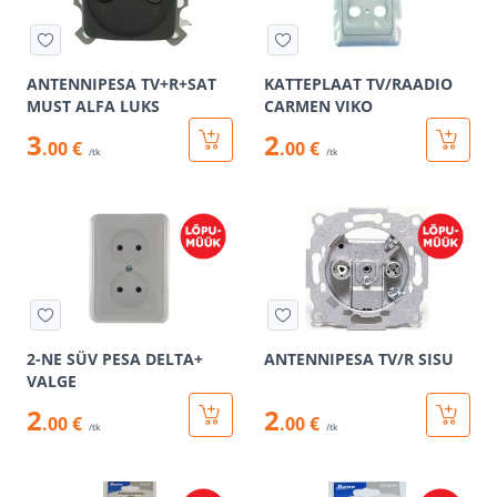
ANTENNIPESA TV+R+SAT
KATTEPLAAT TV/RAADIO
MUST ALFA LUKS
CARMEN VIKO
3
2
.00 €
.00 €
/tk
/tk
2-NE SÜV PESA DELTA+
ANTENNIPESA TV/R SISU
VALGE
2
2
.00 €
.00 €
/tk
/tk