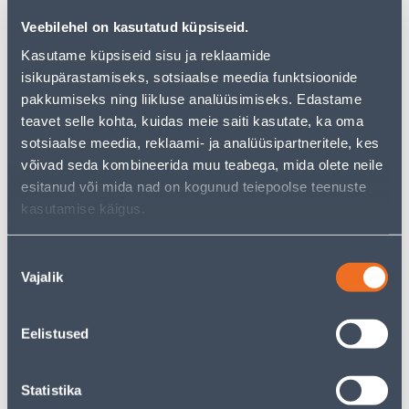
Veebilehel on kasutatud küpsiseid.
Kasutame küpsiseid sisu ja reklaamide
isikupärastamiseks, sotsiaalse meedia funktsioonide
pakkumiseks ning liikluse analüüsimiseks. Edastame
teavet selle kohta, kuidas meie saiti kasutate, ka oma
KATTEPLAAT
KATTEPLAAT
sotsiaalse meedia, reklaami- ja analüüsipartneritele, kes
KÕLARIPESALE DELTA
KÕLARIPESALE DELTA
SÜSINIK
ALUMIINIUM
võivad seda kombineerida muu teabega, mida olete neile
esitanud või mida nad on kogunud teiepoolse teenuste
5
5
.00 €
.00 €
/tk
/tk
kasutamise käigus.
Nõusoleku
Vajalik
valik
Eelistused
TV PESA KOMPLEKTNE
TV PESA KOMPLEKTNE
ALFA METALLIK
ALFA TAMM
Statistika