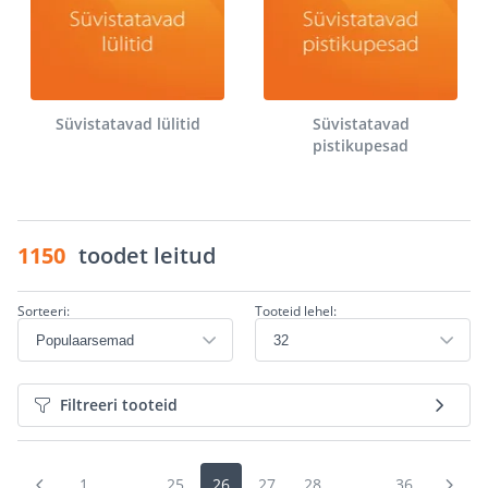
Süvistatavad lülitid
Süvistatavad
pistikupesad
1150
toodet leitud
Sorteeri:
Tooteid lehel:
Filtreeri tooteid
1
...
25
26
27
28
...
36