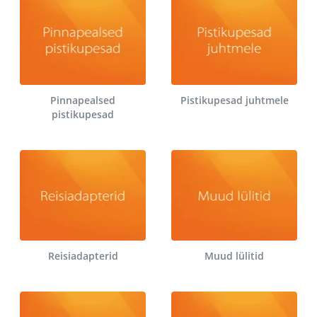
Pinnapealsed
Pistikupesad juhtmele
pistikupesad
Reisiadapterid
Muud lülitid