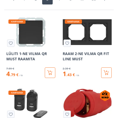
KAMPAANIA
KAMPAANIA
LÜLITI 1-NE VILMA QR
RAAM 2-NE VILMA QR FIT
MUST RAAMITA
LINE MUST
7
.99 €
2
.39 €
4
1
.79 €
.43 €
/ tk
/ tk
KAMPAANIA