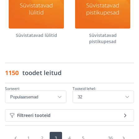
Süvistatavad lülitid
Süvistatavad
pistikupesad
1150
toodet leitud
Sorteeri:
Tooteid lehel:
Filtreeri tooteid
1
2
3
4
5
...
36