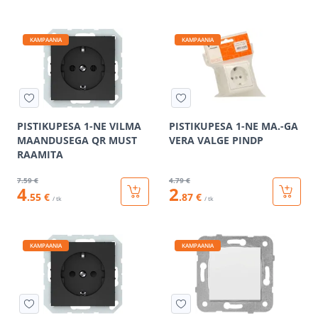
KAMPAANIA
KAMPAANIA
PISTIKUPESA 1-NE VILMA
PISTIKUPESA 1-NE MA.-GA
MAANDUSEGA QR MUST
VERA VALGE PINDP
RAAMITA
7
.59 €
4
.79 €
4
2
.55 €
.87 €
/ tk
/ tk
KAMPAANIA
KAMPAANIA