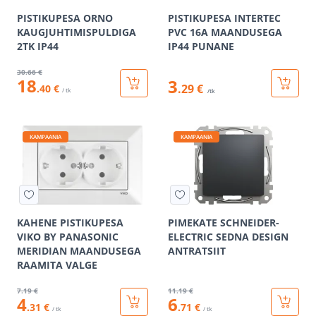
PISTIKUPESA ORNO
PISTIKUPESA INTERTEC
KAUGJUHTIMISPULDIGA
PVC 16A MAANDUSEGA
2TK IP44
IP44 PUNANE
30
.66 €
18
3
.29 €
.40 €
/ tk
/tk
KAMPAANIA
KAMPAANIA
KAHENE PISTIKUPESA
PIMEKATE SCHNEIDER-
VIKO BY PANASONIC
ELECTRIC SEDNA DESIGN
MERIDIAN MAANDUSEGA
ANTRATSIIT
RAAMITA VALGE
7
.19 €
11
.19 €
4
6
.31 €
.71 €
/ tk
/ tk