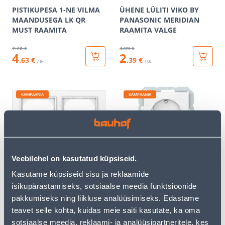
PISTIKUPESA 1-NE VILMA
ÜHENE LÜLITI VIKO BY
MAANDUSEGA LK QR
PANASONIC MERIDIAN
MUST RAAMITA
RAAMITA VALGE
7
.72 €
3
.99 €
4
2
.63 €
.39 €
/ tk
/ tk
KAMPAANIA
KAMPAANIA
RAAM 2-NE VILMA QR FIT
PISTIKUPESA 1-NE VILMA
Veebilehel on kasutatud küpsiseid.
LINE VALGE
MAANDUSEGA QR VALGE
Kasutame küpsiseid sisu ja reklaamide
RAAMITA
isikupärastamiseks, sotsiaalse meedia funktsioonide
1
.99 €
3
.99 €
pakkumiseks ning liikluse analüüsimiseks. Edastame
1
2
.19 €
.39 €
/ tk
/ tk
teavet selle kohta, kuidas meie saiti kasutate, ka oma
sotsiaalse meedia, reklaami- ja analüüsipartneritele, kes