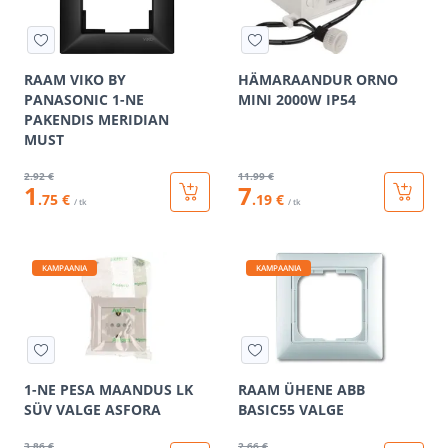
RAAM VIKO BY
HÄMARAANDUR ORNO
PANASONIC 1-NE
MINI 2000W IP54
PAKENDIS MERIDIAN
MUST
2
.92 €
11
.99 €
1
7
.75 €
.19 €
/ tk
/ tk
KAMPAANIA
KAMPAANIA
1-NE PESA MAANDUS LK
RAAM ÜHENE ABB
SÜV VALGE ASFORA
BASIC55 VALGE
3
.86 €
2
.66 €