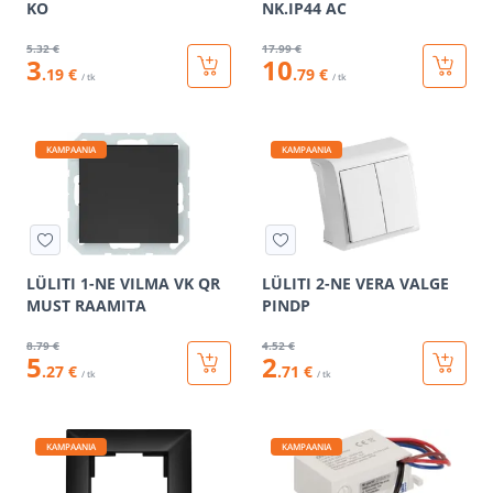
KO
NK.IP44 AC
5
.32 €
17
.99 €
3
10
.19 €
.79 €
/ tk
/ tk
KAMPAANIA
KAMPAANIA
LÜLITI 1-NE VILMA VK QR
LÜLITI 2-NE VERA VALGE
MUST RAAMITA
PINDP
8
.79 €
4
.52 €
5
2
.27 €
.71 €
/ tk
/ tk
KAMPAANIA
KAMPAANIA