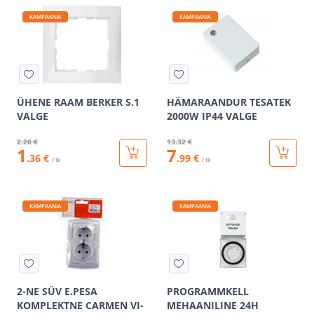
KAMPAANIA
KAMPAANIA
ÜHENE RAAM BERKER S.1
HÄMARAANDUR TESATEK
VALGE
2000W IP44 VALGE
2
.26 €
13
.32 €
1
7
.36 €
.99 €
/ tk
/ tk
KAMPAANIA
KAMPAANIA
2-NE SÜV E.PESA
PROGRAMMKELL
KOMPLEKTNE CARMEN VI-
MEHAANILINE 24H