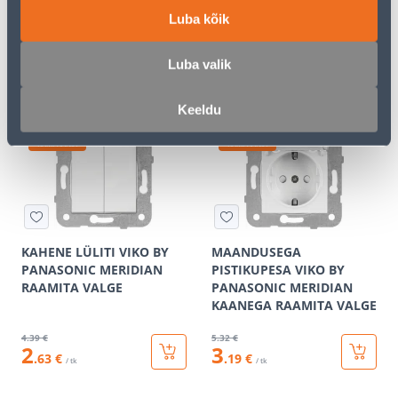
SCHNEIDER-ELECTRIC
SCHNEIDER-ELECTRIC
Luba kõik
SEDNA DESIGN BEEŽ
SEDNA DESIGN VALGE
3
.19 €
13
.32 €
Luba valik
1
7
.91 €
.99 €
/ tk
/ tk
Keeldu
KAMPAANIA
KAMPAANIA
KAHENE LÜLITI VIKO BY
MAANDUSEGA
PANASONIC MERIDIAN
PISTIKUPESA VIKO BY
RAAMITA VALGE
PANASONIC MERIDIAN
KAANEGA RAAMITA VALGE
4
.39 €
5
.32 €
2
3
.63 €
.19 €
/ tk
/ tk