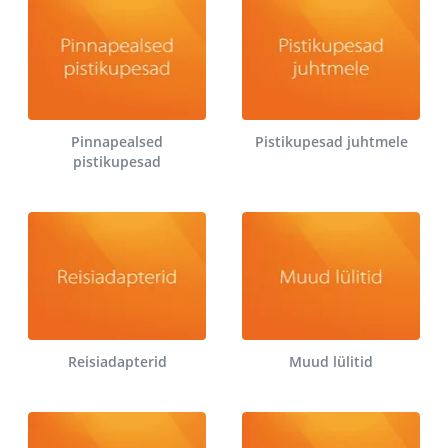
Pinnapealsed
Pistikupesad juhtmele
pistikupesad
Reisiadapterid
Muud lülitid