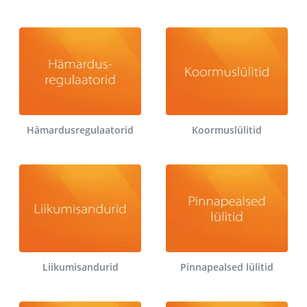
Hämardusregulaatorid
Koormuslülitid
Liikumisandurid
Pinnapealsed lülitid