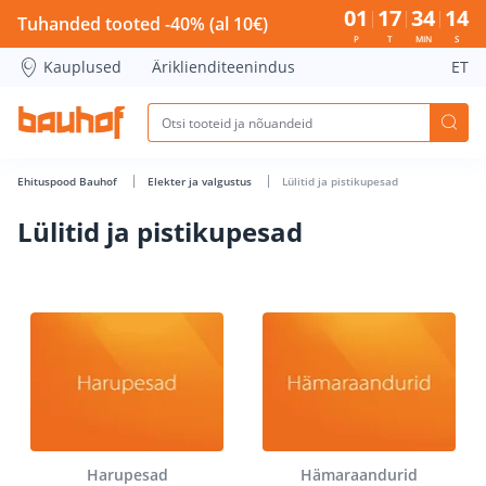
Lülitid ja pistikupesad - Bauhof has loaded
01
17
34
13
Tuhanded tooted -40% (al 10€)
P
T
MIN
S
Kauplused
Äriklienditeenindus
ET
Ehituspood Bauhof
Elekter ja valgustus
Lülitid ja pistikupesad
Lülitid ja pistikupesad
Harupesad
Hämaraandurid