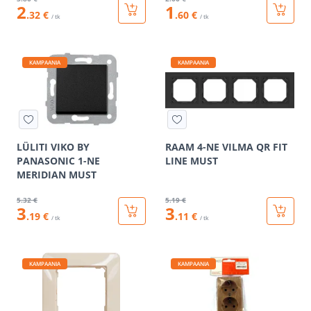
2
1
.32 €
.60 €
/ tk
/ tk
KAMPAANIA
KAMPAANIA
LÜLITI VIKO BY
RAAM 4-NE VILMA QR FIT
PANASONIC 1-NE
LINE MUST
MERIDIAN MUST
5
.32 €
5
.19 €
3
3
.19 €
.11 €
/ tk
/ tk
KAMPAANIA
KAMPAANIA