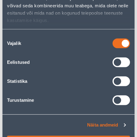
võivad seda kombineerida muu teabega, mida olete neile
KAMPAANIA
KAMPAANIA
esitanud või mida nad on kogunud teiepoolse teenuste
kasutamise käigus.
Nõusoleku
Vajalik
valik
LÜLITI 1-NE ELEKTRO-
TERMOSTAAT HEBER HT-
PLAST AQUANT IP65
155 55X55MM 16A 220V
PUUTETUNDLIK VALGE
Eelistused
15
.32 €
65
.99 €
9
39
.19 €
.59 €
/ tk
/ tk
Statistika
KAMPAANIA
KAMPAANIA
Turustamine
Näita andmeid
PISTIKUPESA M-GA
LÜLITI 2-NE VEKSEL