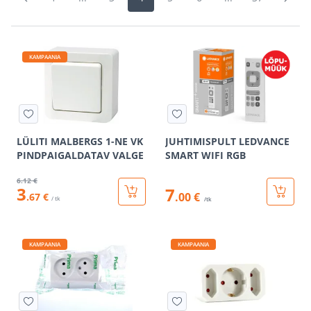
KAMPAANIA
LÜLITI MALBERGS 1-NE VK
JUHTIMISPULT LEDVANCE
PINDPAIGALDATAV VALGE
SMART WIFI RGB
6
.12 €
3
7
.00 €
.67 €
/ tk
/tk
KAMPAANIA
KAMPAANIA