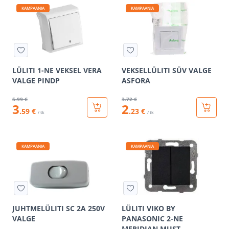
KAMPAANIA
KAMPAANIA
LÜLITI 1-NE VEKSEL VERA
VEKSELLÜLITI SÜV VALGE
VALGE PINDP
ASFORA
5
.99 €
3
.72 €
3
2
.59 €
.23 €
/ tk
/ tk
KAMPAANIA
KAMPAANIA
JUHTMELÜLITI SC 2A 250V
LÜLITI VIKO BY
VALGE
PANASONIC 2-NE
MERIDIAN MUST