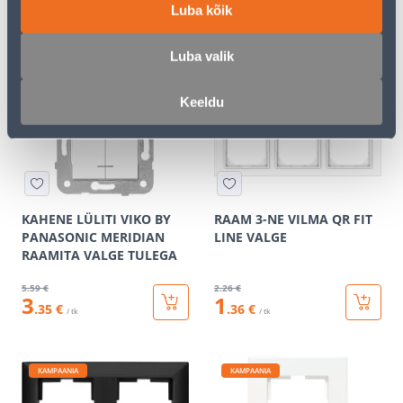
Luba kõik
15
.99 €
3
.86 €
9
2
.59 €
.32 €
/ tk
/ tk
Luba valik
Keeldu
KAMPAANIA
KAMPAANIA
KAHENE LÜLITI VIKO BY
RAAM 3-NE VILMA QR FIT
PANASONIC MERIDIAN
LINE VALGE
RAAMITA VALGE TULEGA
5
.59 €
2
.26 €
3
1
.35 €
.36 €
/ tk
/ tk
KAMPAANIA
KAMPAANIA