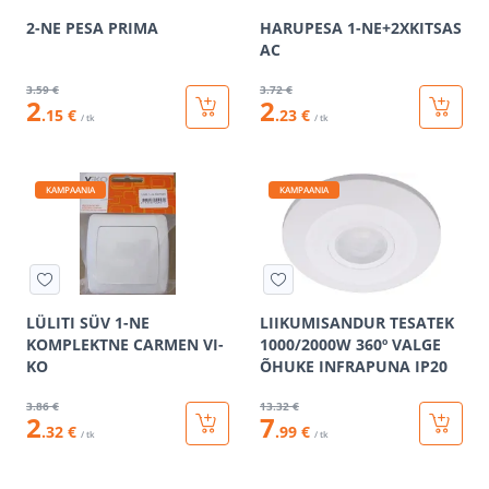
2-NE PESA PRIMA
HARUPESA 1-NE+2XKITSAS
AC
3
.59 €
3
.72 €
2
2
.15 €
.23 €
/ tk
/ tk
KAMPAANIA
KAMPAANIA
LÜLITI SÜV 1-NE
LIIKUMISANDUR TESATEK
KOMPLEKTNE CARMEN VI-
1000/2000W 360º VALGE
KO
ÕHUKE INFRAPUNA IP20
3
.86 €
13
.32 €
2
7
.32 €
.99 €
/ tk
/ tk