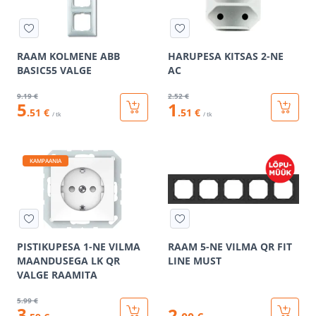
RAAM KOLMENE ABB
HARUPESA KITSAS 2-NE
BASIC55 VALGE
AC
9
.19 €
2
.52 €
5
1
.51 €
.51 €
/ tk
/ tk
KAMPAANIA
PISTIKUPESA 1-NE VILMA
RAAM 5-NE VILMA QR FIT
MAANDUSEGA LK QR
LINE MUST
VALGE RAAMITA
5
.99 €
3
2