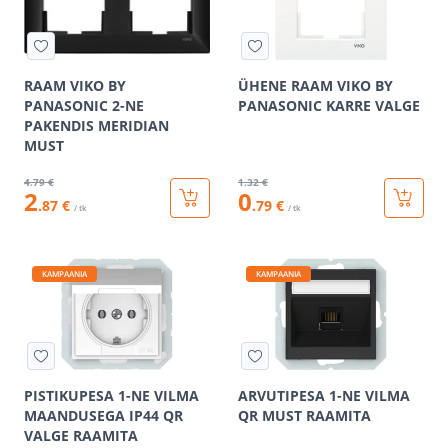
RAAM VIKO BY
ÜHENE RAAM VIKO BY
PANASONIC 2-NE
PANASONIC KARRE VALGE
PAKENDIS MERIDIAN
MUST
4
.79 €
1
.32 €
2
0
.87 €
.79 €
/ tk
/ tk
KAMPAANIA
KAMPAANIA
PISTIKUPESA 1-NE VILMA
ARVUTIPESA 1-NE VILMA
MAANDUSEGA IP44 QR
QR MUST RAAMITA
VALGE RAAMITA