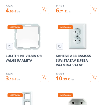
7
.72 €
11
.19 €
4
6
.63 €
.71 €
/ tk
/ tk
KAMPAANIA
KAMPAANIA
LÜLITI 1-NE VILMA QR
KAHENE ABB BASIC55
VALGE RAAMITA
SÜVISTATAV E.PESA
RAAMIGA VALGE
5
.32 €
17
.32 €
3
10
.19 €
.39 €
/ tk
/ tk
KAMPAANIA
KAMPAANIA