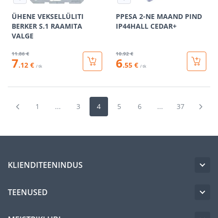
ÜHENE VEKSELLÜLITI
PPESA 2-NE MAAND PIND
BERKER S.1 RAAMITA
IP44HALL CEDAR+
VALGE
11
.86 €
10
.92 €
7
6
.12 €
.55 €
/ tk
/ tk
1
...
3
4
5
6
...
37
KLIENDITEENINDUS
TEENUSED