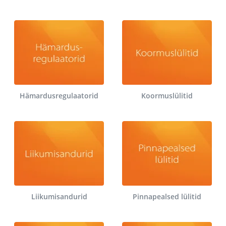
Hämardusregulaatorid
Koormuslülitid
Liikumisandurid
Pinnapealsed lülitid