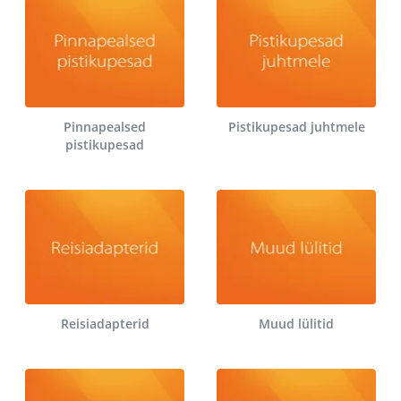
Pinnapealsed
Pistikupesad juhtmele
pistikupesad
Reisiadapterid
Muud lülitid