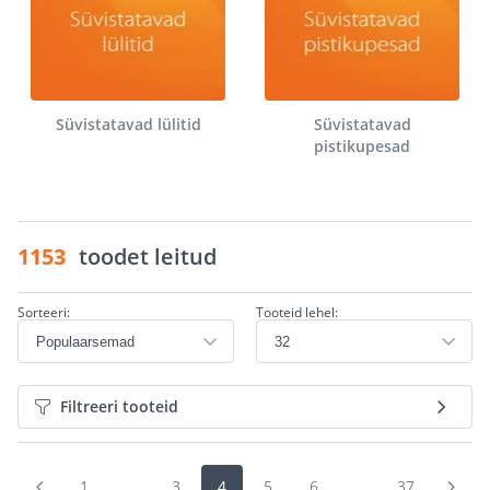
Süvistatavad lülitid
Süvistatavad
pistikupesad
1153
toodet leitud
Sorteeri:
Tooteid lehel:
Filtreeri tooteid
1
...
3
4
5
6
...
37