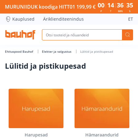
Lülitid ja pistikupesad - Bauhof has loaded
00
14
36
35
MURUNIIDUK koodiga HITT01 199,99 €
P
T
MIN
S
Kauplused
Äriklienditeenindus
ET
Ehituspood Bauhof
Elekter ja valgustus
Lülitid ja pistikupesad
Lülitid ja pistikupesad
Harupesad
Hämaraandurid