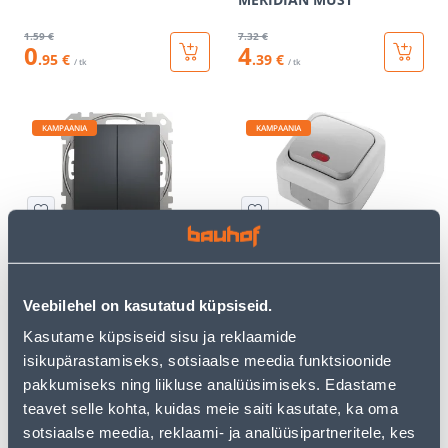
1
.59 €
7
.32 €
0
4
.95 €
.39 €
/ tk
/ tk
KAMPAANIA
KAMPAANIA
LÜLITI 2-NE VEKSEL
LÜLITI 1-NE NK.HALL
SCHNEIDER-ELECTRIC
TULEGA VIKO IP54
SEDNA DESIGN
Veebilehel on kasutatud küpsiseid.
ANTRATSIIT
Kasutame küpsiseid sisu ja reklaamide
14
.66 €
8
.39 €
8
5
isikupärastamiseks, sotsiaalse meedia funktsioonide
.80 €
.03 €
/ tk
/ tk
pakkumiseks ning liikluse analüüsimiseks. Edastame
teavet selle kohta, kuidas meie saiti kasutate, ka oma
sotsiaalse meedia, reklaami- ja analüüsipartneritele, kes
KAMPAANIA
KAMPAANIA