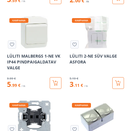
.00 €
.59 €
/ tk
/tk
KAMPAANIA
KAMPAANIA
LÜLITI MALBERGS 1-NE VK
LÜLITI 2-NE SÜV VALGE
IP44 PINDPAIGALDATAV
ASFORA
VALGE
9
.99 €
5
.19 €
5
3
.99 €
.11 €
/ tk
/ tk
KAMPAANIA
KAMPAANIA