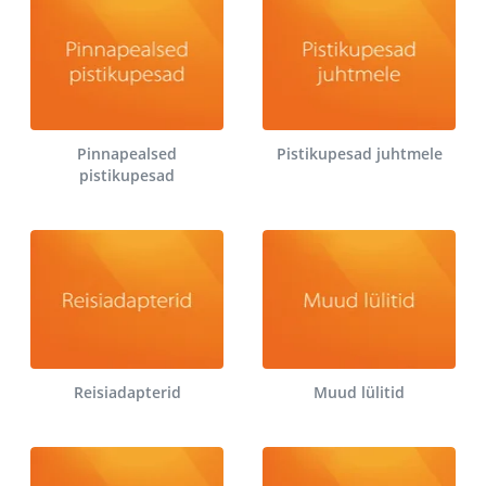
Pinnapealsed
Pistikupesad juhtmele
pistikupesad
Reisiadapterid
Muud lülitid