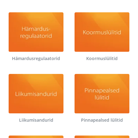
Hämardusregulaatorid
Koormuslülitid
Liikumisandurid
Pinnapealsed lülitid