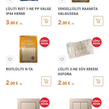
LÜLITI RIST 1-NE PP VALGE
VEKSELLÜLITI RAAMITA
IP44 HERMI
VALGUSEGA
3
2
.00 €
.00 €
/tk
/tk
RISTLÜLITI R-TA
LÜLITI 2-NE SÜV KREEM
ASFORA
2
2
.00 €
.00 €
/tk
/tk