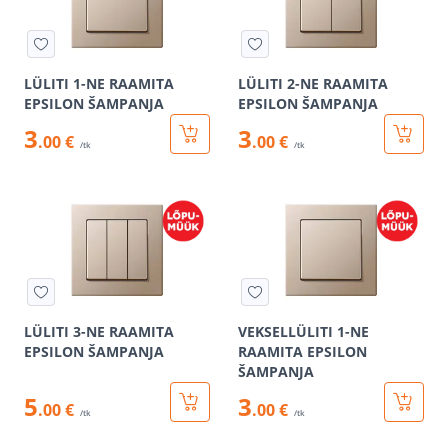
LÜLITI 1-NE RAAMITA
LÜLITI 2-NE RAAMITA
EPSILON ŠAMPANJA
EPSILON ŠAMPANJA
3
3
.00 €
.00 €
/tk
/tk
LÜLITI 3-NE RAAMITA
VEKSELLÜLITI 1-NE
EPSILON ŠAMPANJA
RAAMITA EPSILON
ŠAMPANJA
5
3
.00 €
.00 €
/tk
/tk