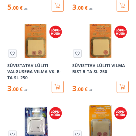
5
3
.00 €
.00 €
/tk
/tk
SÜVISTATAV LÜLITI
SÜVISTTAV LÜLITI VILMA
VALGUSEGA VILMA VK. R-
RIST R-TA SL-250
TA SL-250
3
3
.00 €
.00 €
/tk
/tk