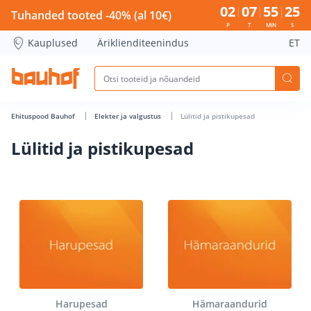
Lülitid ja pistikupesad - Bauhof has loaded
02
07
55
25
Tuhanded tooted -40% (al 10€)
P
T
MIN
S
Kauplused
Äriklienditeenindus
ET
Ehituspood Bauhof
Elekter ja valgustus
Lülitid ja pistikupesad
Lülitid ja pistikupesad
Harupesad
Hämaraandurid