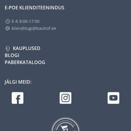
E-POE KLIENDITEENINDUS
E-R 8:00-17:00
klienditugi@bauhof.ee
KAUPLUSED
BLOGI
PABERKATALOOG
JÄLGI MEID: