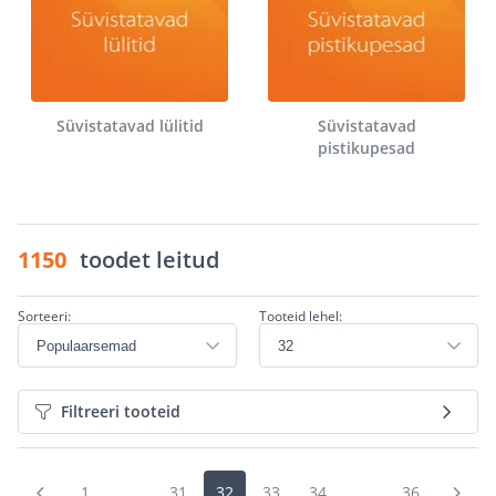
Süvistatavad lülitid
Süvistatavad
pistikupesad
1150
toodet leitud
Sorteeri:
Tooteid lehel:
Filtreeri tooteid
1
...
31
32
33
34
...
36