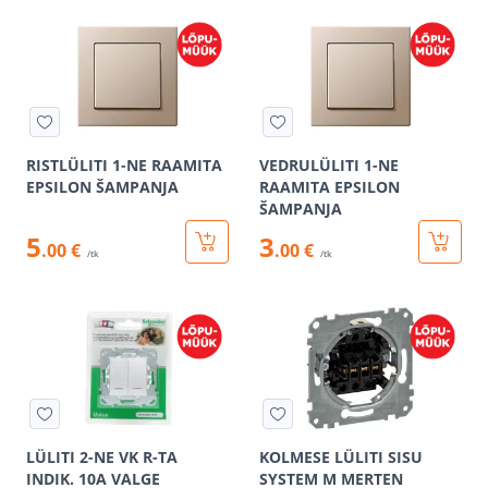
RISTLÜLITI 1-NE RAAMITA
VEDRULÜLITI 1-NE
EPSILON ŠAMPANJA
RAAMITA EPSILON
ŠAMPANJA
5
3
.00 €
.00 €
/tk
/tk
LÜLITI 2-NE VK R-TA
KOLMESE LÜLITI SISU
INDIK. 10A VALGE
SYSTEM M MERTEN