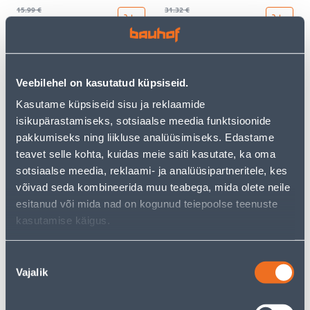
15
.99 €
31
.32 €
9
18
.59 €
.79 €
/ tk
/ tk
KAMPAANIA
KAMPAANIA
Veebilehel on kasutatud küpsiseid.
Kasutame küpsiseid sisu ja reklaamide
isikupärastamiseks, sotsiaalse meedia funktsioonide
pakkumiseks ning liikluse analüüsimiseks. Edastame
teavet selle kohta, kuidas meie saiti kasutate, ka oma
LÜLITI 1-NE ABB VEKSEL
LÜLITI 1-NE ABB RIST BEEŽ
sotsiaalse meedia, reklaami- ja analüüsipartneritele, kes
BEEŽ BASIC55
BASIC55
võivad seda kombineerida muu teabega, mida olete neile
9
.86 €
23
.59 €
esitanud või mida nad on kogunud teiepoolse teenuste
5
14
.92 €
.15 €
/ tk
/ tk
kasutamise käigus.
Nõusoleku
KAMPAANIA
KAMPAANIA
Vajalik
valik