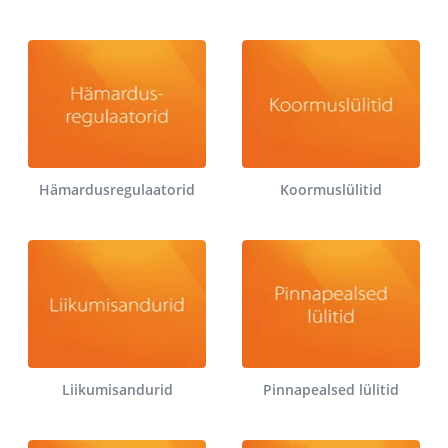
Hämardusregulaatorid
Koormuslülitid
Liikumisandurid
Pinnapealsed lülitid