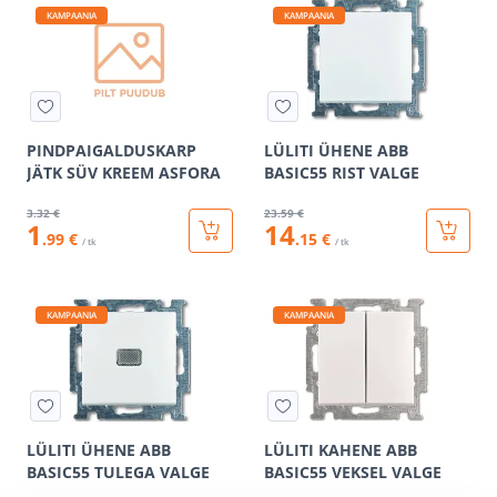
KAMPAANIA
KAMPAANIA
PINDPAIGALDUSKARP
LÜLITI ÜHENE ABB
JÄTK SÜV KREEM ASFORA
BASIC55 RIST VALGE
3
.32 €
23
.59 €
1
14
.99 €
.15 €
/ tk
/ tk
KAMPAANIA
KAMPAANIA
LÜLITI ÜHENE ABB
LÜLITI KAHENE ABB
BASIC55 TULEGA VALGE
BASIC55 VEKSEL VALGE