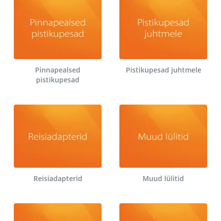
Pinnapealsed
Pistikupesad juhtmele
pistikupesad
Reisiadapterid
Muud lülitid