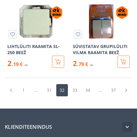
LIHTLÜLITI RAAMITA SL-
SÜVISTATAV GRUPILÜLITI
250 BEEŽ
VILMA RAAMITA BEEŽ
2
2
.19 €
.79 €
/tk
/tk
1
...
31
32
33
34
...
37
KLIENDITEENINDUS