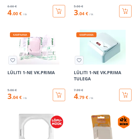
6
.66 €
5
.06 €
4
3
.00 €
.04 €
/ tk
/ tk
KAMPAANIA
KAMPAANIA
LÜLITI 1-NE VK.PRIMA
LÜLITI 1-NE VK.PRIMA
TULEGA
5
.06 €
7
.99 €
3
4
.04 €
.79 €
/ tk
/ tk