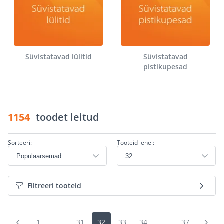
Süvistatavad lülitid
Süvistatavad
pistikupesad
1154
toodet leitud
Sorteeri:
Tooteid lehel:
Filtreeri tooteid
1
...
31
32
33
34
...
37