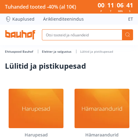
Lülitid ja pistikupesad - Bauhof has loaded
00
11
06
41
Tuhanded tooted -40% (al 10€)
P
T
MIN
S
Kauplused
Äriklienditeenindus
ET
Ehituspood Bauhof
Elekter ja valgustus
Lülitid ja pistikupesad
Lülitid ja pistikupesad
Harupesad
Hämaraandurid