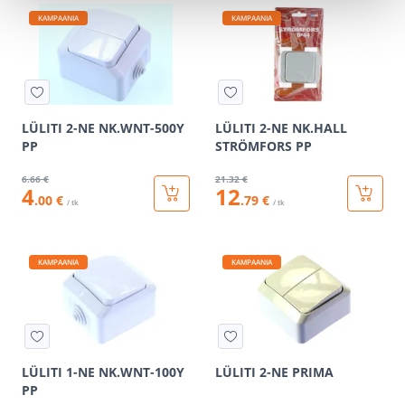
KAMPAANIA
KAMPAANIA
LÜLITI 2-NE NK.WNT-500Y
LÜLITI 2-NE NK.HALL
PP
STRÖMFORS PP
6
.66 €
21
.32 €
4
12
.00 €
.79 €
/ tk
/ tk
KAMPAANIA
KAMPAANIA
LÜLITI 1-NE NK.WNT-100Y
LÜLITI 2-NE PRIMA
PP