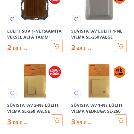
LÜLITI SÜV 1-NE RAAMITA
SÜVISTATAV LÜLITI 1-NE
VEKSEL ALFA TAMM
VILMA SL-250VALGE
2
2
.00 €
.49 €
/tk
/tk
SÜVISTATAV 2-NE LÜLITI
SÜVISTATAV 1-NE LÜLITI
VILMA SL-250 VALGE
VILMA VEDRUGA SL-250
3
3
.00 €
.59 €
/tk
/tk