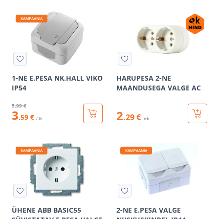
KAMPAANIA
1-NE E.PESA NK.HALL VIKO
HARUPESA 2-NE
IP54
MAANDUSEGA VALGE AC
5
.99 €
3
2
.29 €
.59 €
/ tk
/tk
KAMPAANIA
KAMPAANIA
ÜHENE ABB BASIC55
2-NE E.PESA VALGE