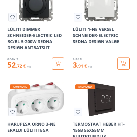
LÜLITI DIMMER
LÜLITI 1-NE VEKSEL
SCHNEIDER-ELECTRIC LED
SCHNEIDER-ELECTRIC
RC/RL 5-200W SEDNA
SEDNA DESIGN VALGE
DESIGN ANTRATSIIT
87
.87 €
6
.52 €
52
3
.72 €
.91 €
/ tk
/ tk
KAMPAANIA
KAMPAANIA
HARUPESA ORNO 3-NE
TERMOSTAAT HEBER HT-
ERALDI LÜLITITEGA
155B 55X55MM
PUUTETUNDLIK