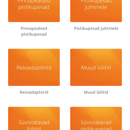
Pinnapealsed
Pistikupesad juhtmele
pistikupesad
Reisiadapterid
Muud lülitid