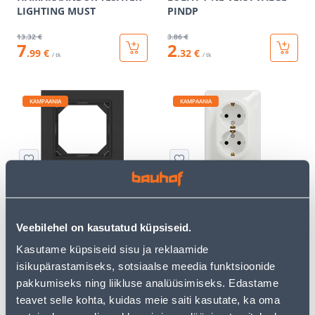
LIGHTING MUST
PINDP
13
.32 €
3
.86 €
7
2
.99 €
.32 €
/ tk
/ tk
KAMPAANIA
KAMPAANIA
MONTAAZIRAAM 1-NE
PISTIKUPESA 2-NE M-GA
VILMA QR FIT LINE MUST
SCHNEIDER-ELECTRIC
SEDNA DESIGN VALGE
Veebilehel on kasutatud küpsiseid.
1
.99 €
10
.66 €
1
6
Kasutame küpsiseid sisu ja reklaamide
.19 €
.40 €
/ tk
/ tk
isikupärastamiseks, sotsiaalse meedia funktsioonide
pakkumiseks ning liikluse analüüsimiseks. Edastame
teavet selle kohta, kuidas meie saiti kasutate, ka oma
KAMPAANIA
KAMPAANIA