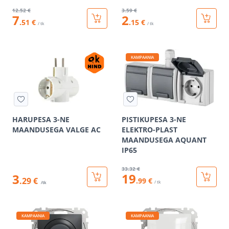
12
.52 €
3
.59 €
7
2
.51 €
.15 €
/ tk
/ tk
KAMPAANIA
HARUPESA 3-NE
PISTIKUPESA 3-NE
MAANDUSEGA VALGE AC
ELEKTRO-PLAST
MAANDUSEGA AQUANT
IP65
33
.32 €
19
3
.29 €
.99 €
/ tk
/tk
KAMPAANIA
KAMPAANIA