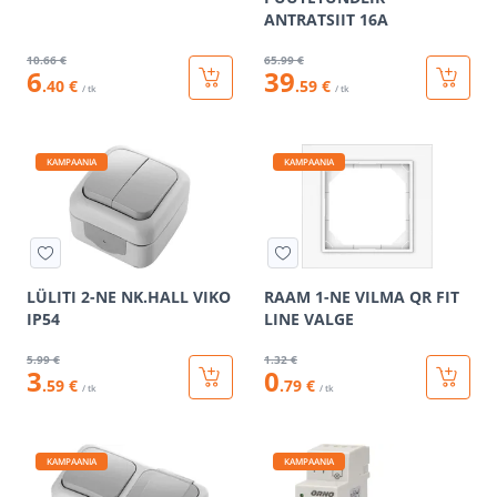
ANTRATSIIT 16A
10
.66 €
65
.99 €
6
39
.40 €
.59 €
/ tk
/ tk
KAMPAANIA
KAMPAANIA
LÜLITI 2-NE NK.HALL VIKO
RAAM 1-NE VILMA QR FIT
IP54
LINE VALGE
5
.99 €
1
.32 €
3
0
.59 €
.79 €
/ tk
/ tk
KAMPAANIA
KAMPAANIA