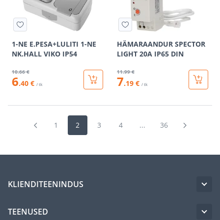
1-NE E.PESA+LULITI 1-NE
HÄMARAANDUR SPECTOR
NK.HALL VIKO IP54
LIGHT 20A IP65 DIN
10
.66 €
11
.99 €
6
7
.40 €
.19 €
/ tk
/ tk
1
2
3
4
...
36
KLIENDITEENINDUS
TEENUSED