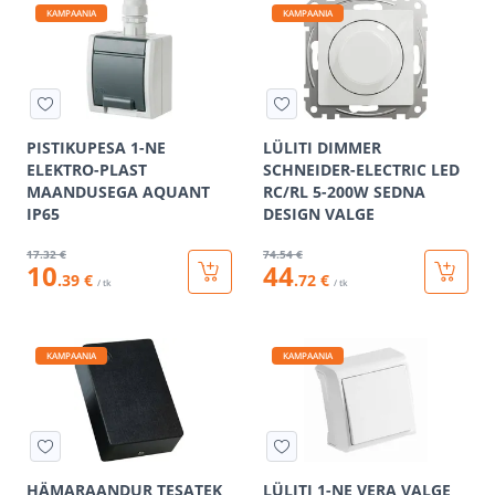
KAMPAANIA
KAMPAANIA
PISTIKUPESA 1-NE
LÜLITI DIMMER
ELEKTRO-PLAST
SCHNEIDER-ELECTRIC LED
MAANDUSEGA AQUANT
RC/RL 5-200W SEDNA
IP65
DESIGN VALGE
17
.32 €
74
.54 €
10
44
.39 €
.72 €
/ tk
/ tk
KAMPAANIA
KAMPAANIA
HÄMARAANDUR TESATEK
LÜLITI 1-NE VERA VALGE