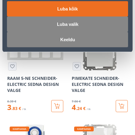
ANTRATSIIT
Luba kõik
9
.86 €
6
.12 €
5
3
.92 €
.67 €
/ tk
/ tk
Luba valik
Keeldu
KAMPAANIA
KAMPAANIA
RAAM 5-NE SCHNEIDER-
PIMEKATE SCHNEIDER-
ELECTRIC SEDNA DESIGN
ELECTRIC SEDNA DESIGN
VALGE
VALGE
6
.39 €
7
.06 €
3
4
.83 €
.24 €
/ tk
/ tk
KAMPAANIA
KAMPAANIA