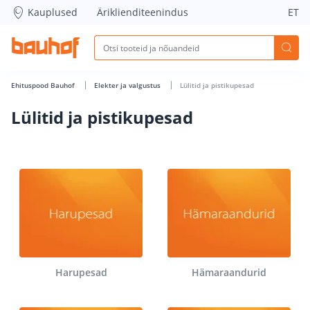
Lülitid ja pistikupesad - Bauhof has loaded
Kauplused
Äriklienditeenindus
ET
Ehituspood Bauhof
Elekter ja valgustus
Lülitid ja pistikupesad
Lülitid ja pistikupesad
Harupesad
Hämaraandurid