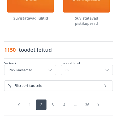
Süvistatavad lülitid
Süvistatavad
pistikupesad
1150
toodet leitud
Sorteeri:
Tooteid lehel:
Filtreeri tooteid
1
2
3
4
...
36