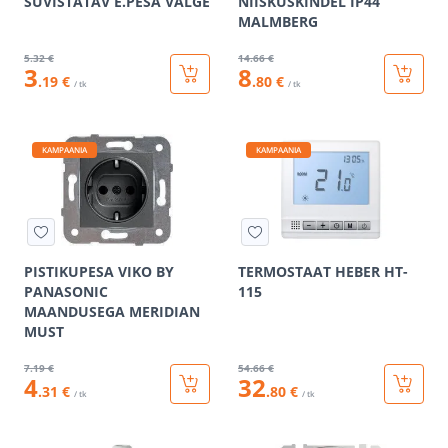
SÜVISTATAV E.PESA VALGE
NIISKUSKINDEL IP44
MALMBERG
5
.32 €
14
.66 €
3
8
.19 €
.80 €
/ tk
/ tk
KAMPAANIA
KAMPAANIA
PISTIKUPESA VIKO BY
TERMOSTAAT HEBER HT-
PANASONIC
115
MAANDUSEGA MERIDIAN
MUST
7
.19 €
54
.66 €
4
32
.31 €
.80 €
/ tk
/ tk