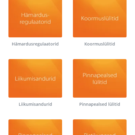
Hämardusregulaatorid
Koormuslülitid
Liikumisandurid
Pinnapealsed lülitid