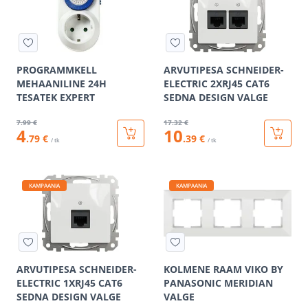
PROGRAMMKELL
ARVUTIPESA SCHNEIDER-
MEHAANILINE 24H
ELECTRIC 2XRJ45 CAT6
TESATEK EXPERT
SEDNA DESIGN VALGE
7
.99 €
17
.32 €
4
10
.79 €
.39 €
/ tk
/ tk
KAMPAANIA
KAMPAANIA
ARVUTIPESA SCHNEIDER-
KOLMENE RAAM VIKO BY
ELECTRIC 1XRJ45 CAT6
PANASONIC MERIDIAN
SEDNA DESIGN VALGE
VALGE