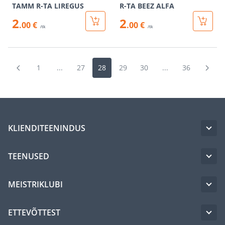
TAMM R-TA LIREGUS
R-TA BEEZ ALFA
2
2
.00 €
.00 €
/tk
/tk
1
...
27
28
29
30
...
36
KLIENDITEENINDUS
TEENUSED
MEISTRIKLUBI
ETTEVÕTTEST