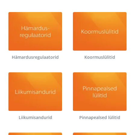
Hämardusregulaatorid
Koormuslülitid
Liikumisandurid
Pinnapealsed lülitid