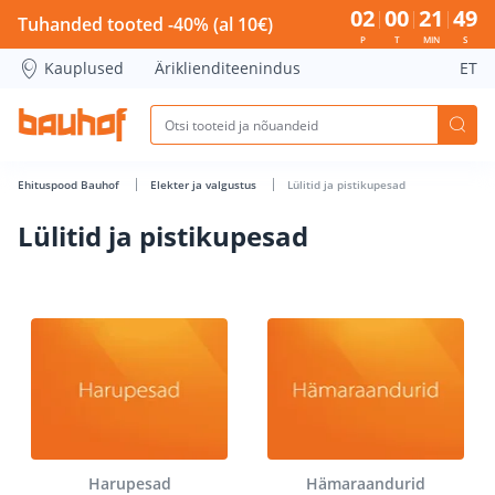
Lülitid ja pistikupesad - Bauhof has loaded
02
00
21
48
Tuhanded tooted -40% (al 10€)
P
T
MIN
S
Kauplused
Äriklienditeenindus
ET
Ehituspood Bauhof
Elekter ja valgustus
Lülitid ja pistikupesad
Lülitid ja pistikupesad
Harupesad
Hämaraandurid