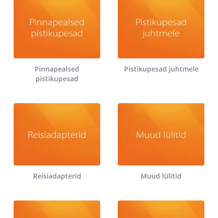
Pinnapealsed
Pistikupesad juhtmele
pistikupesad
Reisiadapterid
Muud lülitid