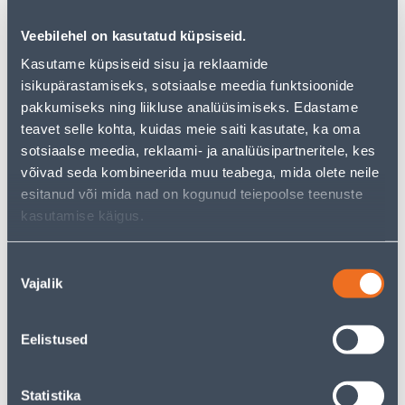
Veebilehel on kasutatud küpsiseid.
Kasutame küpsiseid sisu ja reklaamide
isikupärastamiseks, sotsiaalse meedia funktsioonide
pakkumiseks ning liikluse analüüsimiseks. Edastame
RAAM 5-NE VALGE KLAAS
RAAM 2-NE MUST KLAAS
EPSILON
EPSILON
teavet selle kohta, kuidas meie saiti kasutate, ka oma
sotsiaalse meedia, reklaami- ja analüüsipartneritele, kes
10
7
.00 €
.00 €
/tk
/tk
võivad seda kombineerida muu teabega, mida olete neile
esitanud või mida nad on kogunud teiepoolse teenuste
kasutamise käigus.
Nõusoleku
Vajalik
valik
RAAM 4-NE MUST KLAAS
RAAM 5-NE MUST KLAAS
Eelistused
EPSILON
EPSILON
7
10
.00 €
.00 €
/tk
/tk
Statistika