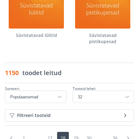
Süvistatavad lülitid
Süvistatavad
pistikupesad
1150
toodet leitud
Sorteeri:
Tooteid lehel:
Filtreeri tooteid
1
...
27
28
29
30
...
36