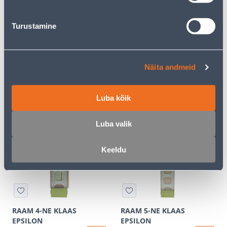
Turustamine
Näita andmeid
RAAM 2-NE KLAAS
RAAM 3-NE KLAAS
EPSILON
EPSILON
Luba kõik
7
7
.00 €
.00 €
/tk
/tk
Luba valik
Keeldu
RAAM 4-NE KLAAS
RAAM 5-NE KLAAS
EPSILON
EPSILON