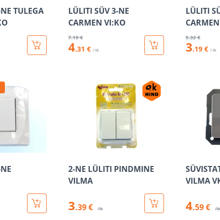
2-NE TULEGA
LÜLITI SÜV 3-NE
LÜLITI S
KO
CARMEN VI:KO
CARMEN 
7
.19 €
5
.32 €
4
3
.31 €
.19 €
/ tk
/ tk
-NE
2-NE LÜLITI PINDMINE
SÜVISTAT
VILMA
VILMA VK
3
4
.39 €
.59 €
/tk
/t