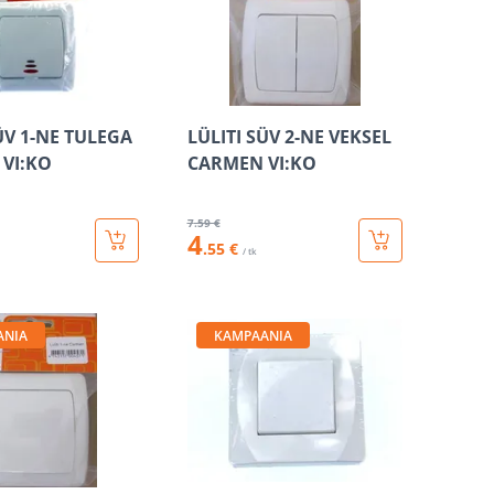
ÜV 1-NE TULEGA
LÜLITI SÜV 2-NE VEKSEL
VI:KO
CARMEN VI:KO
7
.59 €
4
.55 €
/ tk
ANIA
KAMPAANIA