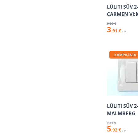
LÜLITI SÜV 
CARMEN VI:
6
.52 €
3
.91 €
/ tk
KAMPAANIA
LÜLITI SÜV 2
MALMBERG
9
.86 €
5
.92 €
/ tk