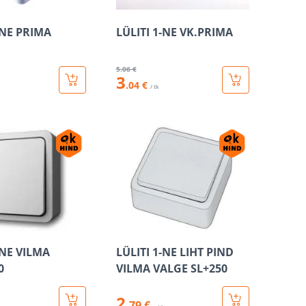
-NE PRIMA
LÜLITI 1-NE VK.PRIMA
5
.06 €
3
.04 €
/ tk
-NE VILMA
LÜLITI 1-NE LIHT PIND
0
VILMA VALGE SL+250
2
.79 €