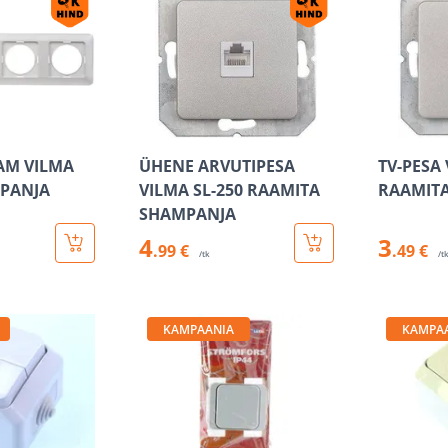
AM VILMA
ÜHENE ARVUTIPESA
TV-PESA 
MPANJA
VILMA SL-250 RAAMITA
RAAMIT
SHAMPANJA
4
3
.99 €
.49 €
/tk
/t
KAMPAANIA
KAMPA