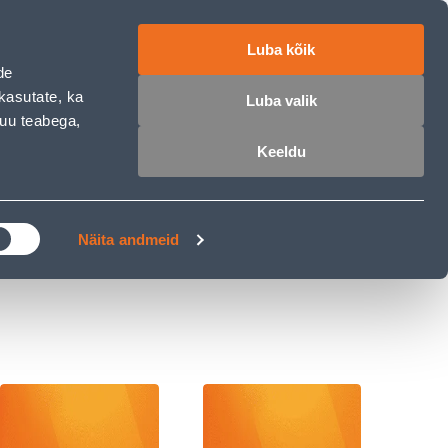
ET
RU
EN
Luba kõik
de
 sisse
Ostunimekiri
Ostukorv
kasutate, ka
Luba valik
muu teabega,
Keeldu
ÄRELMAKS
MEISTRIKLUBI
BLOGI
Näita andmeid