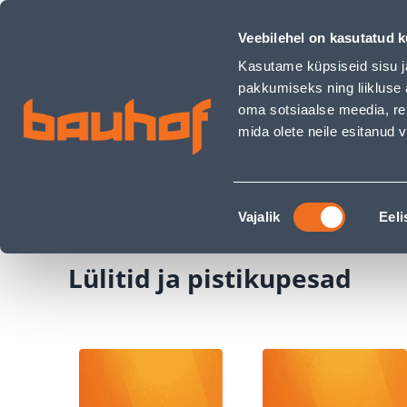
Lülitid ja pistikupesad - Bauhof has loaded
Kauplused
Äriklienditeenindus
Klienditeeni
Veebilehel on kasutatud k
Kasutame küpsiseid sisu j
pakkumiseks ning liikluse 
oma sotsiaalse meedia, re
mida olete neile esitanud
TOOTED
KAMPAANIAD
Nõusoleku
Ehituspood Bauhof
Elekter ja valgustus
Lü
Vajalik
Eeli
valik
Lülitid ja pistikupesad