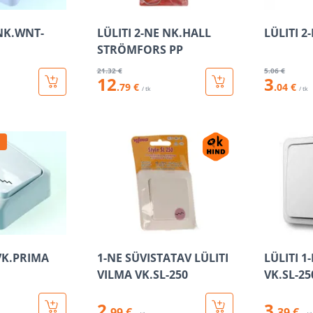
 NK.WNT-
LÜLITI 2-NE NK.HALL
LÜLITI 2
STRÖMFORS PP
21
.32 €
5
.06 €
12
3
.79 €
.04 €
/ tk
/ tk
 VK.PRIMA
1-NE SÜVISTATAV LÜLITI
LÜLITI 1
VILMA VK.SL-250
VK.SL-25
2
3
.99 €
.39 €