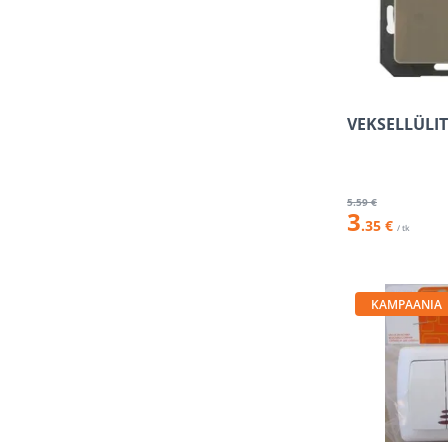
VEKSELLÜLIT
5
.59 €
3
.35 €
/ tk
KAMPAANIA