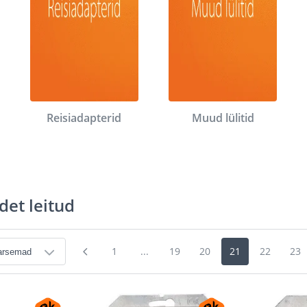
Reisiadapterid
Muud lülitid
det leitud
1
...
19
20
21
22
23