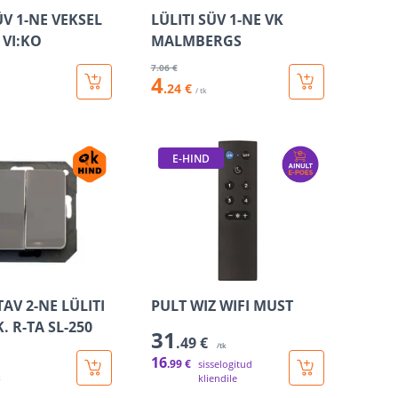
ÜV 1-NE VEKSEL
LÜLITI SÜV 1-NE VK
VI:KO
MALMBERGS
7
.06 €
4
.24 €
/ tk
E-HIND
AV 2-NE LÜLITI
PULT WIZ WIFI MUST
. R-TA SL-250
31
.49 €
/tk
16
.99 €
sisselogitud
kliendile
k