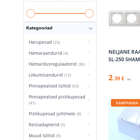
Kategooriad
Harupesad
(23)
NELJANE RA
Hämaraandurid
(4)
SL-250 SHA
Hämardusregulaatorid
(38)
Liikumisandurid
2
(13)
.39 €
/tk
Pinnapealsed lülitid
(63)
Pinnapealsed pistikupesad
(41)
KAMPAANIA
Pistikupesad juhtmele
(8)
Reisiadapterid
(5)
Muud lülitid
(9)