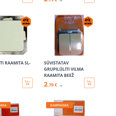
k
/tk
TI RAAMITA SL-
SÜVISTATAV
GRUPILÜLITI VILMA
RAAMITA BEEŽ
2
.79 €
k
/tk
ANIA
KAMPAANIA