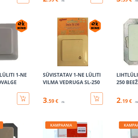
/tk
/t
LÜLITI 1-NE
SÜVISTATAV 1-NE LÜLITI
LIHTLÜLI
0VALGE
VILMA VEDRUGA SL-250
250 BEEŽ
3
2
.59 €
.19 €
/tk
/t
KAMPAANIA
KAMPA