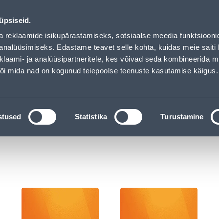
ndus
Teenused
Karjäärileht
üpsiseid.
a reklaamide isikupärastamiseks, sotsiaalse meedia funktsiooni
OTSI
Logi
analüüsimiseks. Edastame teavet selle kohta, kuidas meie saiti 
klaami- ja analüüsipartneritele, kes võivad seda kombineerida 
 või mida nad on kogunud teiepoolse teenuste kasutamise käigus.
KATALOOGID
TÖÖRIISTALAENUTUS
J
litid ja pistikupesad
stused
Statistika
Turustamine