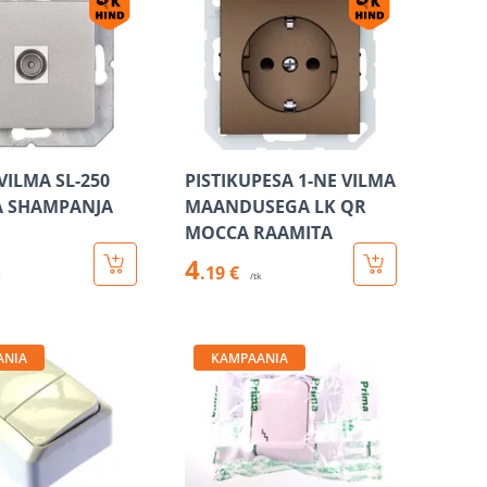
VILMA SL-250
PISTIKUPESA 1-NE VILMA
A SHAMPANJA
MAANDUSEGA LK QR
MOCCA RAAMITA
4
.19 €
k
/tk
ANIA
KAMPAANIA