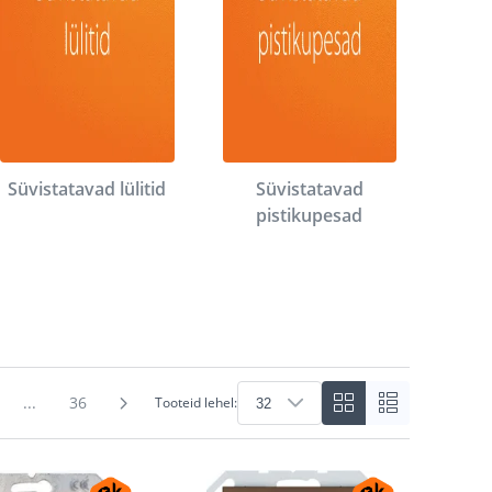
Süvistatavad lülitid
Süvistatavad
pistikupesad
...
36
Tooteid lehel: