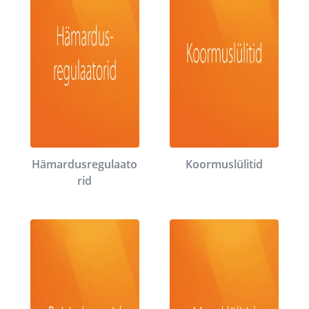
Hämardusregulaato
Koormuslülitid
rid