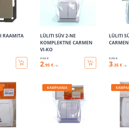
I RAAMITA
LÜLITI SÜV 2-NE
LÜLITI S
KOMPLEKTNE CARMEN
CARMEN 
VI-KO
4
.92 €
5
.59 €
2
3
.95 €
.35 €
/ tk
/ tk
KAMPAANIA
KAMPA