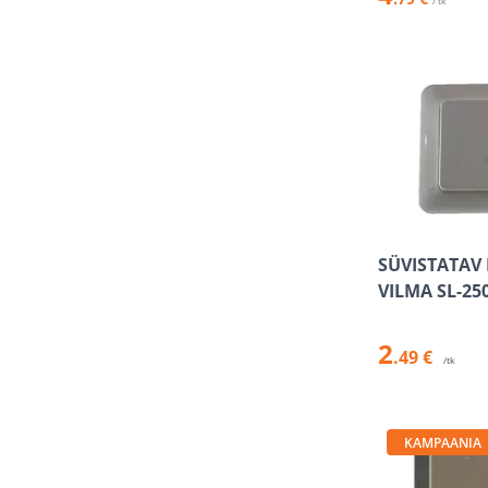
/ tk
SÜVISTATAV 
VILMA SL-25
2
.49 €
/tk
KAMPAANIA