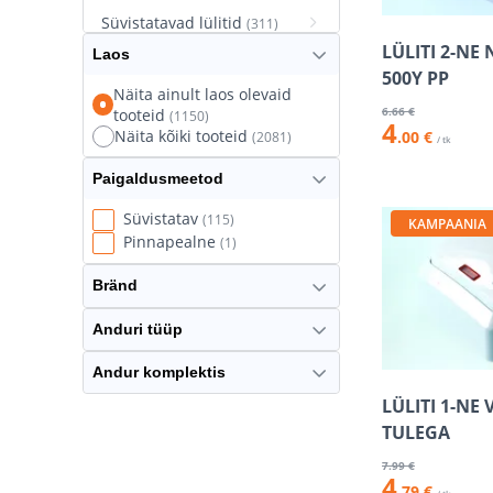
Süvistatavad lülitid
(311)
LÜLITI 2-NE
Laos
Süvistatavad pistikupesad
500Y PP
(627)
Näita ainult laos olevaid
6
.66 €
tooteid
(1150)
Termostaatlülitid
(8)
4
Näita kõiki tooteid
.00 €
(2081)
/ tk
Paigaldusmeetod
Süvistatav
(115)
KAMPAANIA
Pinnapealne
(1)
Bränd
Anduri tüüp
Andur komplektis
LÜLITI 1-NE
TULEGA
7
.99 €
4
.79 €