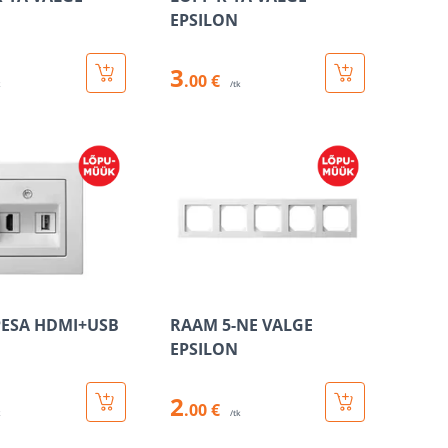
EPSILON
3
.00 €
k
/tk
PESA HDMI+USB
RAAM 5-NE VALGE
EPSILON
2
.00 €
k
/tk