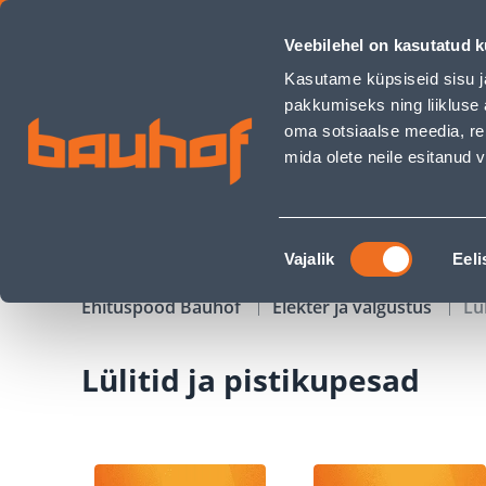
Lülitid ja pistikupesad - Bauhof has loaded
Veebilehel on kasutatud k
Kauplused
Äriklienditeenindus
Klienditeeni
Kasutame küpsiseid sisu j
pakkumiseks ning liikluse 
oma sotsiaalse meedia, re
mida olete neile esitanud
TOOTED
KAMPAANIAD
Nõusoleku
Vajalik
Eeli
valik
Ehituspood Bauhof
Elekter ja valgustus
Lü
Lülitid ja pistikupesad