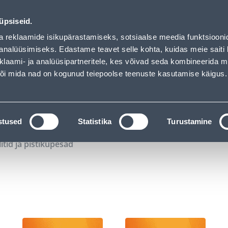
00
12
44
19
Tuhanded tooted -40% (al 10€)
P
T
MIN
S
üpsiseid.
ndus
Teenused
Karjäärileht
a reklaamide isikupärastamiseks, sotsiaalse meedia funktsiooni
analüüsimiseks. Edastame teavet selle kohta, kuidas meie saiti 
klaami- ja analüüsipartneritele, kes võivad seda kombineerida 
OTSI
Logi
 või mida nad on kogunud teiepoolse teenuste kasutamise käigus.
KATALOOGID
TÖÖRIISTALAENUTUS
J
stused
Statistika
Turustamine
litid ja pistikupesad