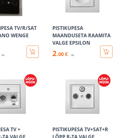
PESA TV/R/SAT
PISTIKUPESA
LANO WENGE
MAANDUSETA RAAMITA
VALGE EPSILON
2
.00 €
/tk
/tk
ESA TV +
PISTIKUPESA TV+SAT+R
R-TA VALGE
LÕPP R-TA VALGE