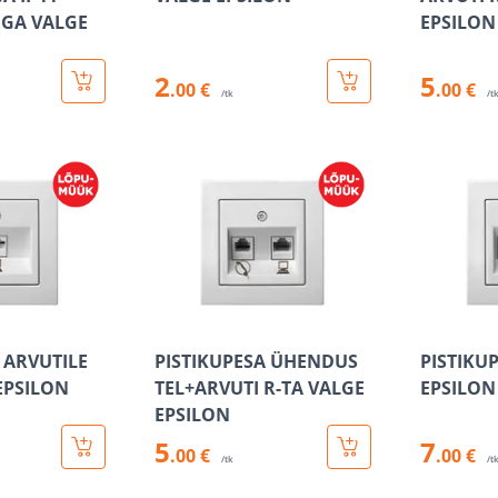
EGA VALGE
EPSILON
2
5
.00 €
.00 €
/tk
/t
 ARVUTILE
PISTIKUPESA ÜHENDUS
PISTIKU
EPSILON
TEL+ARVUTI R-TA VALGE
EPSILON
EPSILON
5
7
.00 €
.00 €
/tk
/t