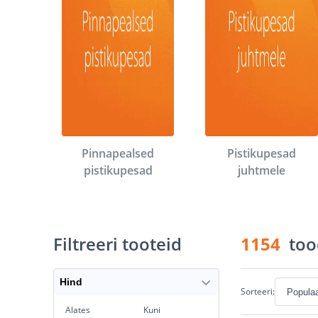
Pinnapealsed
Pistikupesad
pistikupesad
juhtmele
Filtreeri tooteid
1154
too
Hind
Sorteeri:
Alates
Kuni