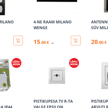
MILANO
4-NE RAAM MILANO
ANTENNI
WENGE
SÜV MI
15
20
.00 €
.00 €
/tk
PISTIKUPESA TV R-TA
PISTIKUP
A IP44
VALGE EPSILON
ARVUTI 