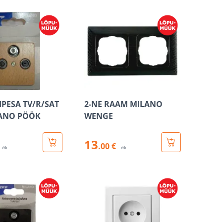
PESA TV/R/SAT
2-NE RAAM MILANO
LANO PÖÖK
WENGE
13
.00 €
/tk
/tk