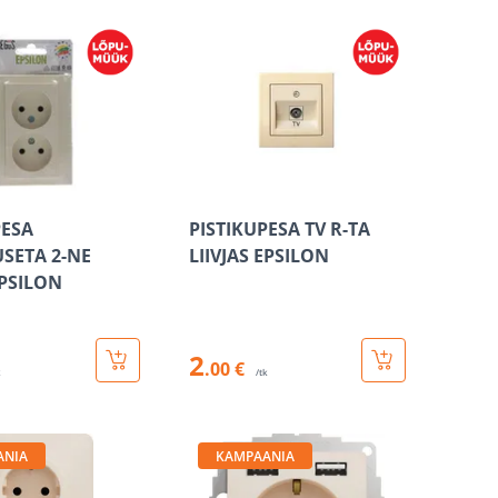
PESA
PISTIKUPESA TV R-TA
SETA 2-NE
LIIVJAS EPSILON
EPSILON
2
.00 €
k
/tk
ANIA
KAMPAANIA