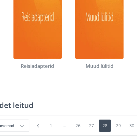
Reisiadapterid
Muud lülitid
det leitud
1
...
26
27
28
29
30