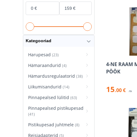
Kategooriad
Harupesad
(23)
4-NE RAAM 
Hämaraandurid
(4)
PÖÖK
Hämardusregulaatorid
(38)
Liikumisandurid
15
(14)
.00 €
/tk
Pinnapealsed lülitid
(63)
Pinnapealsed pistikupesad
(41)
Pistikupesad juhtmele
(8)
Reisiadapterid
(5)