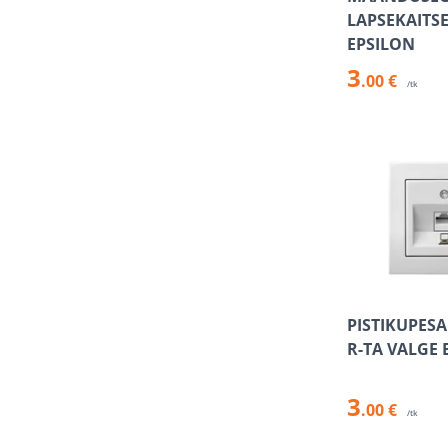
LAPSEKAITS
EPSILON
3
.00 €
/tk
PISTIKUPESA
R-TA VALGE 
3
.00 €
/tk