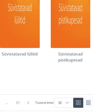
Süvistatavad lülitid
Süvistatavad
pistikupesad
...
37
Tooteid lehel: