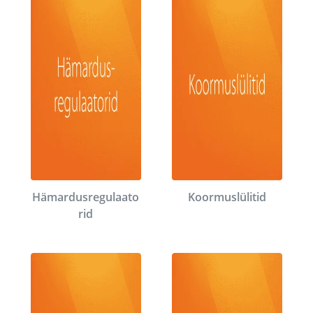
Hämardusregulaato
Koormuslülitid
rid