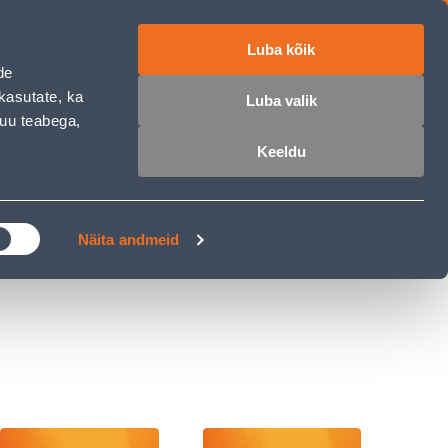
Luba kõik
ET
RU
EN
de
kasutate, ka
Luba valik
muu teabega,
 sisse
Ostunimekiri
Ostukorv
Keeldu
ÄRELMAKS
MEISTRIKLUBI
BLOGI
Näita andmeid