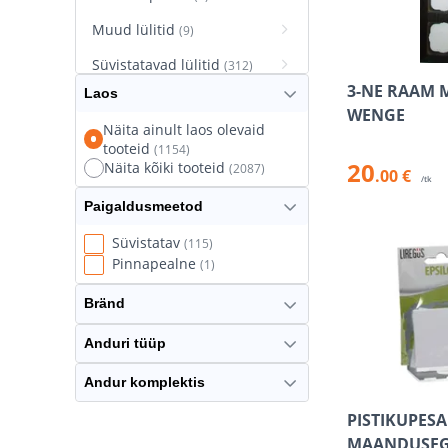
Muud lülitid
(9)
Süvistatavad lülitid
(312)
3-NE RAAM 
Laos
Süvistatavad pistikupesad
WENGE
(627)
Näita ainult laos olevaid
tooteid
(1154)
Termostaatlülitid
(10)
20
Näita kõiki tooteid
(2087)
.00 €
/tk
Paigaldusmeetod
Süvistatav
(115)
Pinnapealne
(1)
Bränd
Anduri tüüp
Andur komplektis
PISTIKUPESA
MAANDUSEG