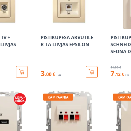
 TV +
PISTIKUPESA ARVUTILE
PISTIKU
LIIVJAS
R-TA LIIVJAS EPSILON
SCHNEID
SEDNA D
11
.86 €
7
3
.00 €
.12 €
/ tk
/tk
KAMPAANIA
KAMPA