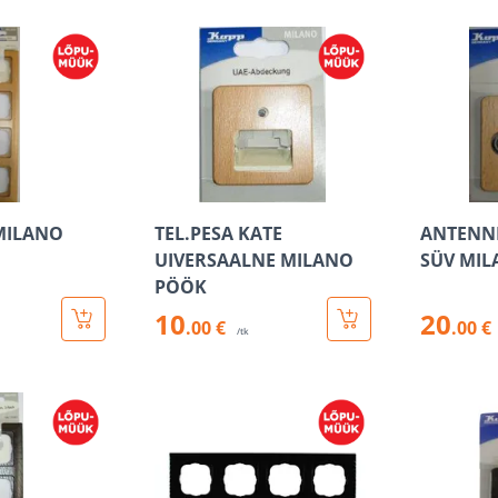
MILANO
TEL.PESA KATE
ANTENNI
UIVERSAALNE MILANO
SÜV MI
PÖÖK
10
20
.00 €
.00 €
/tk