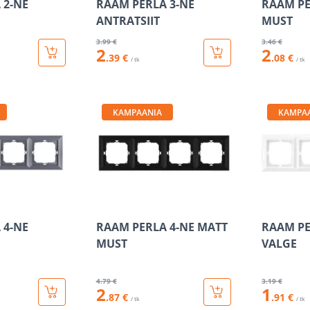
 2-NE
RAAM PERLA 3-NE
RAAM PE
ANTRATSIIT
MUST
3
.99 €
3
.46 €
2
2
.39 €
.08 €
/ tk
/ tk
KAMPAANIA
KAMPA
 4-NE
RAAM PERLA 4-NE MATT
RAAM PE
MUST
VALGE
4
.79 €
3
.19 €
2
1
.87 €
.91 €
/ tk
/ tk