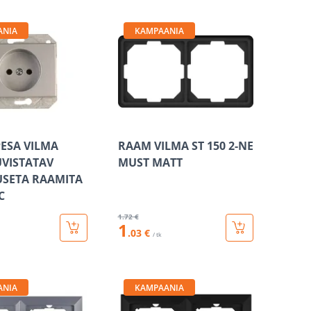
ANIA
KAMPAANIA
PESA VILMA
RAAM VILMA ST 150 2-NE
ÜVISTATAV
MUST MATT
SETA RAAMITA
C
1
.72 €
1
.03 €
/ tk
ANIA
KAMPAANIA