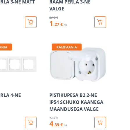
RLA 3-NE MATT
RAAM PERLA 3-NE
VALGE
2
.12 €
1
.27 €
/ tk
ANIA
KAMPAANIA
RLA 4-NE
PISTIKUPESA B2 2-NE
IP54 SCHUKO KAANEGA
MAANDUSEGA VALGE
7
.32 €
4
.39 €
/ tk