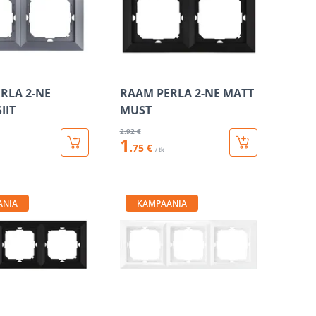
RLA 2-NE
RAAM PERLA 2-NE MATT
IIT
MUST
2
.92 €
1
.75 €
/ tk
ANIA
KAMPAANIA