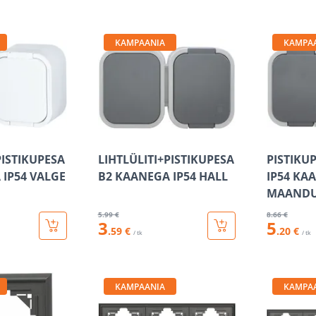
KAMPAANIA
KAMPA
PISTIKUPESA
LIHTLÜLITI+PISTIKUPESA
PISTIKUP
 IP54 VALGE
B2 KAANEGA IP54 HALL
IP54 KA
MAANDU
5
.99 €
8
.66 €
3
5
.59 €
.20 €
/ tk
/ tk
KAMPAANIA
KAMPA