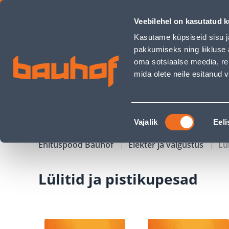
Lülitid ja pistikupesad - Bauhof has loaded
Veebilehel on kasutatud k
Kauplused
Äriklienditeenindus
Klienditeeni
Kasutame küpsiseid sisu j
pakkumiseks ning liikluse 
oma sotsiaalse meedia, re
mida olete neile esitanud
TOOTED
KAMPAANIAD
Nõusoleku
Vajalik
Eeli
valik
Ehituspood Bauhof
Elekter ja valgustus
Lü
Lülitid ja pistikupesad