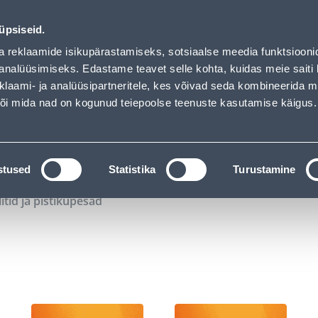
00
13
35
42
Tuhanded tooted -40% (al 10€)
P
T
MIN
S
üpsiseid.
ndus
Teenused
Karjäärileht
a reklaamide isikupärastamiseks, sotsiaalse meedia funktsiooni
analüüsimiseks. Edastame teavet selle kohta, kuidas meie saiti 
klaami- ja analüüsipartneritele, kes võivad seda kombineerida 
OTSI
Logi
 või mida nad on kogunud teiepoolse teenuste kasutamise käigus.
KATALOOGID
TÖÖRIISTALAENUTUS
J
stused
Statistika
Turustamine
litid ja pistikupesad