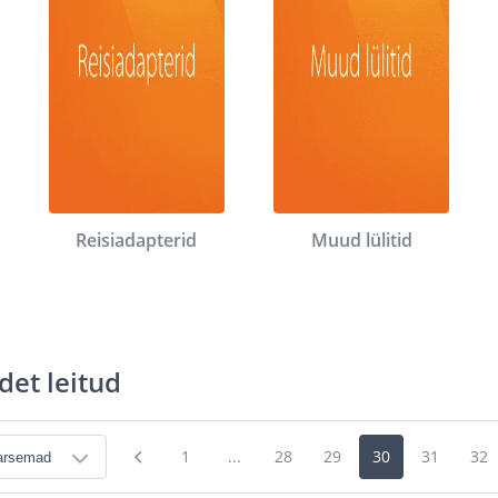
Reisiadapterid
Muud lülitid
det leitud
1
...
28
29
30
31
32