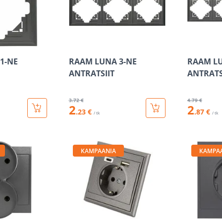
1-NE
RAAM LUNA 3-NE
RAAM LU
ANTRATSIIT
ANTRATS
3
.72 €
4
.79 €
2
2
.23 €
.87 €
/ tk
/ tk
KAMPAANIA
KAMPA