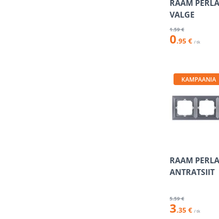
RAAM PERLA
VALGE
1
.59 €
0
.95 €
/ tk
KAMPAANIA
RAAM PERLA
ANTRATSIIT
5
.59 €
3
.35 €
/ tk