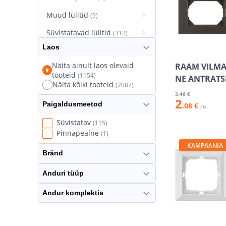
Muud lülitid
(9)
Süvistatavad lülitid
(312)
Laos
Süvistatavad pistikupesad
(627)
Näita ainult laos olevaid
RAAM VILMA 
tooteid
(1154)
Termostaatlülitid
NE ANTRATSI
(10)
Näita kõiki tooteid
(2087)
3
.46 €
2
Paigaldusmeetod
.08 €
/ tk
Süvistatav
(115)
Pinnapealne
(1)
KAMPAANIA
Bränd
Anduri tüüp
Andur komplektis