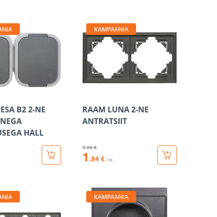
ANIA
KAMPAANIA
ESA B2 2-NE
RAAM LUNA 2-NE
ANEGA
ANTRATSIIT
SEGA HALL
3
.06 €
1
.84 €
/ tk
ANIA
KAMPAANIA