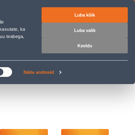
Luba kõik
ET
RU
EN
de
kasutate, ka
Luba valik
muu teabega,
 sisse
Ostunimekiri
Ostukorv
Keeldu
ÄRELMAKS
MEISTRIKLUBI
BLOGI
Näita andmeid