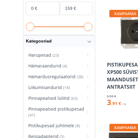
KAMPAANIA
Kategooriad
Harupesad
(23)
PISTIKUPESA
Hämaraandurid
(4)
XP500 SÜVI
Hämardusregulaatorid
(38)
MAANDUSET
ANTRATSIIT
Liikumisandurid
(14)
6
.52 €
Pinnapealsed lülitid
(63)
3
.91 €
/ tk
Pinnapealsed pistikupesad
(41)
Pistikupesad juhtmele
(8)
KAMPAANIA
Reisiadapterid
(5)