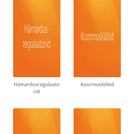
Hämardusregulaato
Koormuslülitid
rid