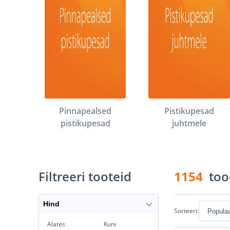
Pinnapealsed
Pistikupesad
pistikupesad
juhtmele
Filtreeri tooteid
1154
too
Hind
Sorteeri:
Alates
Kuni