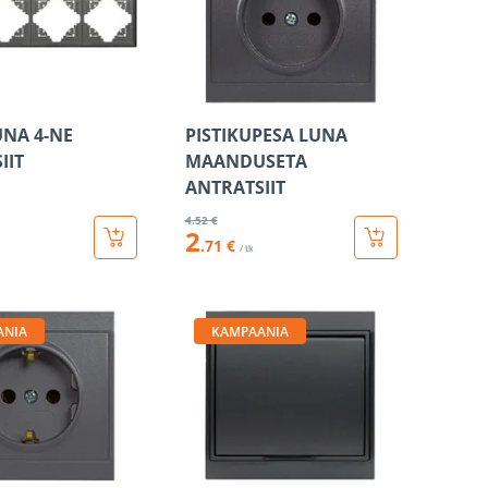
NA 4-NE
PISTIKUPESA LUNA
IIT
MAANDUSETA
ANTRATSIIT
4
.52 €
2
.71 €
/ tk
ANIA
KAMPAANIA