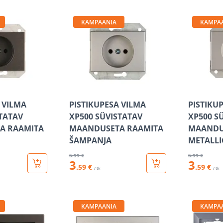
KAMPAANIA
KAMPA
 VILMA
PISTIKUPESA VILMA
PISTIKU
STATAV
XP500 SÜVISTATAV
XP500 S
A RAAMITA
MAANDUSETA RAAMITA
MAANDU
ŠAMPANJA
METALLI
5
.99 €
5
.99 €
3
3
.59 €
.59 €
/ tk
/ tk
KAMPAANIA
KAMPA