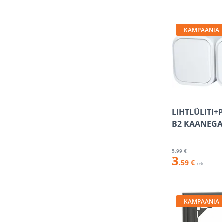
KAMPAANIA
LIHTLÜLITI+
B2 KAANEGA
5
.99 €
3
.59 €
/ tk
KAMPAANIA