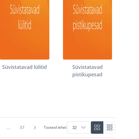
Süvistatavad lülitid
Süvistatavad
pistikupesad
...
37
Tooteid lehel: