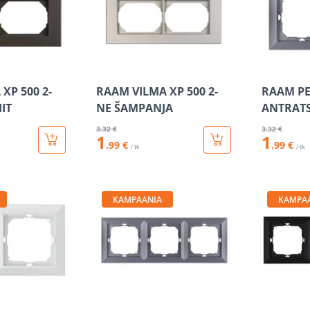
XP 500 2-
RAAM VILMA XP 500 2-
RAAM PE
IT
NE ŠAMPANJA
ANTRATS
3
.32 €
3
.32 €
1
1
.99 €
.99 €
/ tk
/ tk
KAMPAANIA
KAMPA