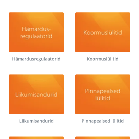
Hämardusregulaatorid
Koormuslülitid
Liikumisandurid
Pinnapealsed lülitid