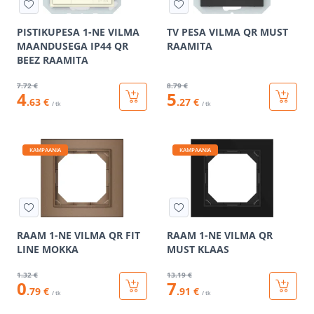
PISTIKUPESA 1-NE VILMA
TV PESA VILMA QR MUST
MAANDUSEGA IP44 QR
RAAMITA
BEEZ RAAMITA
7
.72 €
8
.79 €
4
5
.63 €
.27 €
/ tk
/ tk
KAMPAANIA
KAMPAANIA
RAAM 1-NE VILMA QR FIT
RAAM 1-NE VILMA QR
LINE MOKKA
MUST KLAAS
1
.32 €
13
.19 €
0
7
.79 €
.91 €
/ tk
/ tk