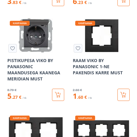
3
6
.83 €
.23 €
/ tk
/ tk
KAMPAANIA
KAMPAANIA
PISTIKUPESA VIKO BY
RAAM VIKO BY
PANASONIC
PANASONIC 1-NE
MAANDUSEGA KAANEGA
PAKENDIS KARRE MUST
MERIDIAN MUST
8
.79 €
2
.66 €
5
1
.27 €
.60 €
/ tk
/ tk
KAMPAANIA
KAMPAANIA