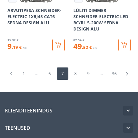
ARVUTIPESA SCHNEIDER-
LÜLITI DIMMER
ELECTRIC 1XRJ45 CAT6
SCHNEIDER-ELECTRIC LED
SEDNA DESIGN ALU
RC/RL 5-200W SEDNA
DESIGN ALU
15
.32 €
82
.54 €
9
49
.19 €
.52 €
/ tk
/ tk
1
...
6
7
8
9
...
36
KLIENDITEENINDUS
TEENUSED