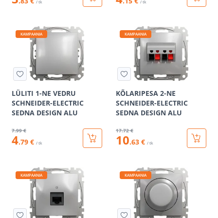
.83 €
.15 €
/ tk
/ tk
KAMPAANIA
KAMPAANIA
LÜLITI 1-NE VEDRU
KÕLARIPESA 2-NE
SCHNEIDER-ELECTRIC
SCHNEIDER-ELECTRIC
SEDNA DESIGN ALU
SEDNA DESIGN ALU
7
.99 €
17
.72 €
4
10
.79 €
.63 €
/ tk
/ tk
KAMPAANIA
KAMPAANIA