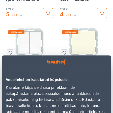
9
.72 €
7
.32 €
5
4
.83 €
.39 €
/ tk
/ tk
KAMPAANIA
KAMPAANIA
LÜLITI 2-NE VILMA
LÜLITI 1-NE VILMA QR
VALGUSEGA QR VALGE
BEEZ RAAMITA
RAAMITA
Veebilehel on kasutatud küpsiseid.
9
.19 €
4
.52 €
5
2
Kasutame küpsiseid sisu ja reklaamide
.51 €
.71 €
/ tk
/ tk
isikupärastamiseks, sotsiaalse meedia funktsioonide
pakkumiseks ning liikluse analüüsimiseks. Edastame
teavet selle kohta, kuidas meie saiti kasutate, ka oma
KAMPAANIA
KAMPAANIA
sotsiaalse meedia, reklaami- ja analüüsipartneritele, kes