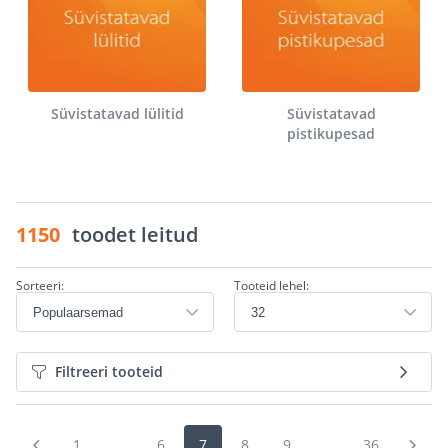
Süvistatavad lülitid
Süvistatavad
pistikupesad
1150
toodet leitud
Sorteeri:
Tooteid lehel:
Filtreeri tooteid
1
...
6
7
8
9
...
36