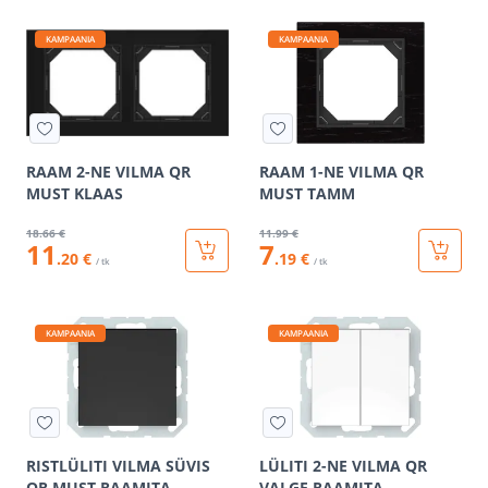
KAMPAANIA
KAMPAANIA
RAAM 2-NE VILMA QR
RAAM 1-NE VILMA QR
MUST KLAAS
MUST TAMM
18
.66 €
11
.99 €
11
7
.20 €
.19 €
/ tk
/ tk
KAMPAANIA
KAMPAANIA
RISTLÜLITI VILMA SÜVIS
LÜLITI 2-NE VILMA QR
QR MUST RAAMITA
VALGE RAAMITA