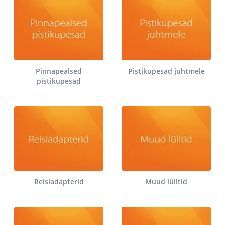
Pinnapealsed
Pistikupesad juhtmele
pistikupesad
Reisiadapterid
Muud lülitid