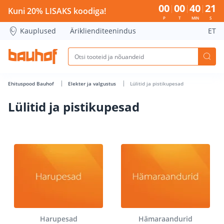
Lülitid ja pistikupesad - Bauhof has loaded
00
00
40
20
Kuni 20% LISAKS koodiga!
P
T
MIN
S
Kauplused
Äriklienditeenindus
ET
Ehituspood Bauhof
Elekter ja valgustus
Lülitid ja pistikupesad
Lülitid ja pistikupesad
Harupesad
Hämaraandurid