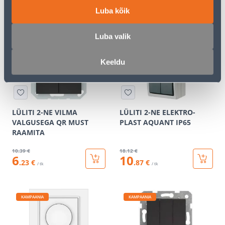
7
.19 €
9
.32 €
Luba kõik
4
5
.31 €
.59 €
/ tk
/ tk
Luba valik
KAMPAANIA
KAMPAANIA
Keeldu
LÜLITI 2-NE VILMA
LÜLITI 2-NE ELEKTRO-
VALGUSEGA QR MUST
PLAST AQUANT IP65
RAAMITA
10
.39 €
18
.12 €
6
10
.23 €
.87 €
/ tk
/ tk
KAMPAANIA
KAMPAANIA