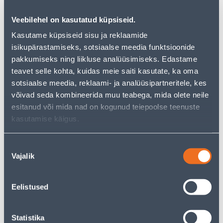
Veebilehel on kasutatud küpsiseid.
Kasutame küpsiseid sisu ja reklaamide
isikupärastamiseks, sotsiaalse meedia funktsioonide
pakkumiseks ning liikluse analüüsimiseks. Edastame
RAAM 5-NE VALGE KLAAS
RAAM 2-NE MUST KLAAS
EPSILON
EPSILON
teavet selle kohta, kuidas meie saiti kasutate, ka oma
sotsiaalse meedia, reklaami- ja analüüsipartneritele, kes
10
7
.00 €
.00 €
/tk
/tk
võivad seda kombineerida muu teabega, mida olete neile
esitanud või mida nad on kogunud teiepoolse teenuste
kasutamise käigus.
Nõusoleku
Vajalik
valik
RAAM 4-NE MUST KLAAS
RAAM 5-NE MUST KLAAS
Eelistused
EPSILON
EPSILON
7
10
.00 €
.00 €
/tk
/tk
Statistika