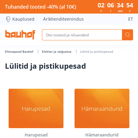
Lülitid ja pistikupesad - Bauhof has loaded
02
06
34
54
Tuhanded tooted -40% (al 10€)
P
T
MIN
S
Kauplused
Äriklienditeenindus
ET
Ehituspood Bauhof
Elekter ja valgustus
Lülitid ja pistikupesad
Lülitid ja pistikupesad
Harupesad
Hämaraandurid