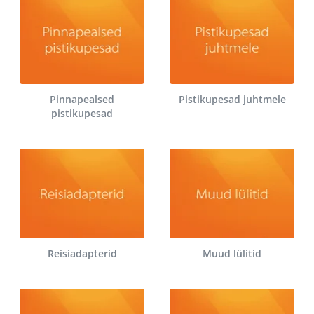
Pinnapealsed
Pistikupesad juhtmele
pistikupesad
Reisiadapterid
Muud lülitid