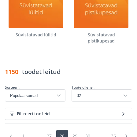
Süvistatavad lülitid
Süvistatavad
pistikupesad
1150
toodet leitud
Sorteeri:
Tooteid lehel:
Filtreeri tooteid
1
...
27
28
29
30
...
36