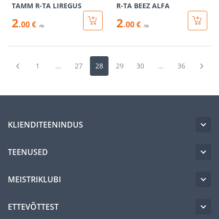
TAMM R-TA LIREGUS
R-TA BEEZ ALFA
2
2
.00 €
.00 €
/tk
/tk
1
...
27
28
29
30
...
36
KLIENDITEENINDUS
TEENUSED
MEISTRIKLUBI
ETTEVÕTTEST