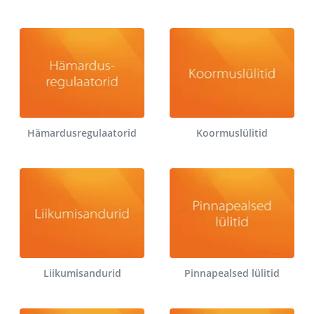
Hämardusregulaatorid
Koormuslülitid
Liikumisandurid
Pinnapealsed lülitid