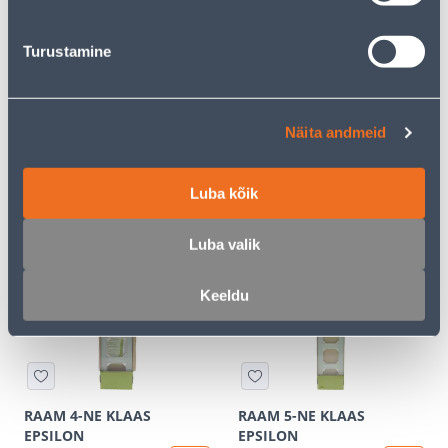
Turustamine
Näita andmeid
RAAM 2-NE KLAAS
RAAM 3-NE KLAAS
EPSILON
EPSILON
Luba kõik
7
7
.00 €
.00 €
/tk
/tk
Luba valik
Keeldu
RAAM 4-NE KLAAS
RAAM 5-NE KLAAS
EPSILON
EPSILON