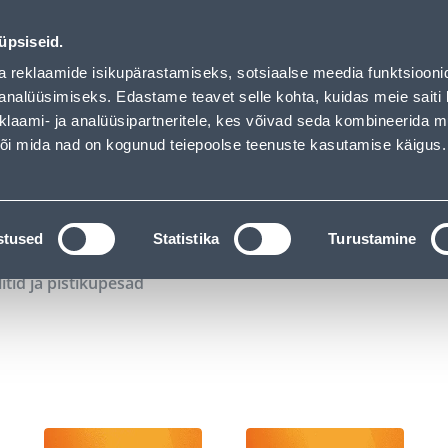
02
14
44
01
Tuhanded tooted -40% (al 10€)
P
T
MIN
S
üpsiseid.
ndus
Teenused
Karjäärileht
a reklaamide isikupärastamiseks, sotsiaalse meedia funktsiooni
analüüsimiseks. Edastame teavet selle kohta, kuidas meie saiti 
klaami- ja analüüsipartneritele, kes võivad seda kombineerida 
OTSI
Logi
 või mida nad on kogunud teiepoolse teenuste kasutamise käigus.
KATALOOGID
TÖÖRIISTALAENUTUS
J
stused
Statistika
Turustamine
litid ja pistikupesad