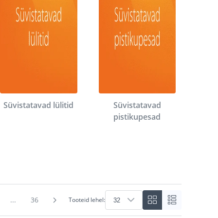
Süvistatavad lülitid
Süvistatavad
pistikupesad
...
36
Tooteid lehel: