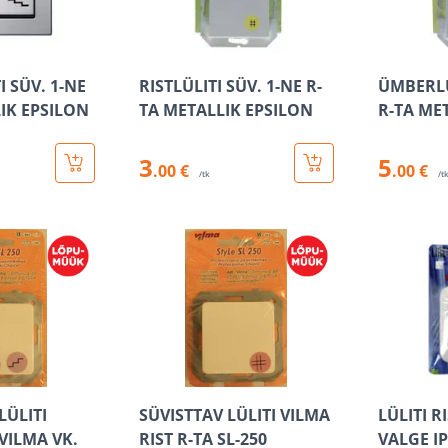
 SÜV. 1-NE
RISTLÜLITI SÜV. 1-NE R-
ÜMBERLÜ
IK EPSILON
TA METALLIK EPSILON
R-TA ME
3
5
.00 €
.00 €
/tk
/t
LÜLITI
SÜVISTTAV LÜLITI VILMA
LÜLITI R
VILMA VK.
RIST R-TA SL-250
VALGE I