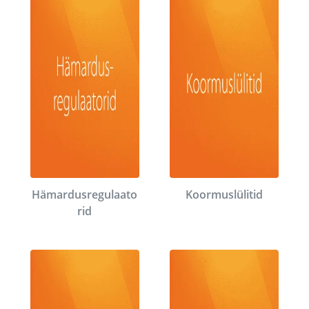
Hämardusregulaato
Koormuslülitid
rid