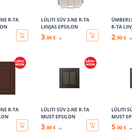
-NE R-TA
LÜLITI SÜV 3-NE R-TA
ÜMBERLÜ
LON
LIIVJAS EPSILON
R-TA LII
3
2
.00 €
.00 €
/tk
/t
-NE R-TA
LÜLITI SÜV 2-NE R-TA
LÜLITI S
LON
MUST EPSILON
MUST EP
3
5
.00 €
.00 €
/tk
/t