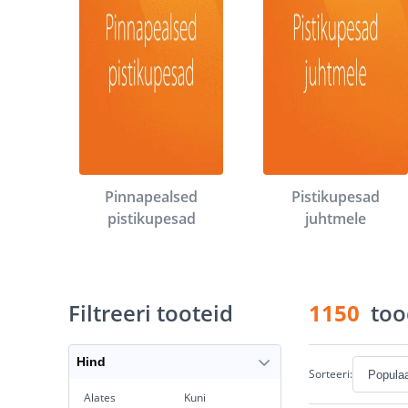
Pinnapealsed
Pistikupesad
pistikupesad
juhtmele
Filtreeri tooteid
1150
too
Hind
Sorteeri:
Alates
Kuni