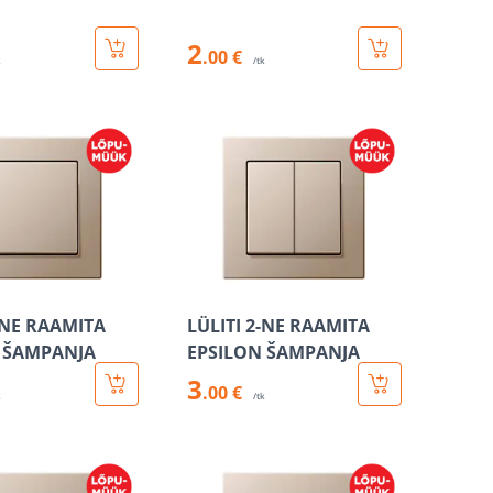
2
.00 €
k
/tk
-NE RAAMITA
LÜLITI 2-NE RAAMITA
 ŠAMPANJA
EPSILON ŠAMPANJA
3
.00 €
k
/tk