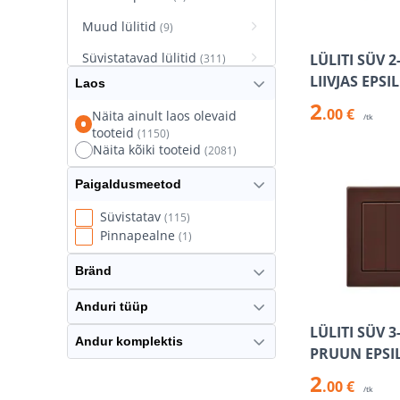
Muud lülitid
(9)
Süvistatavad lülitid
LÜLITI SÜV 2
(311)
LIIVJAS EPSI
Laos
Süvistatavad pistikupesad
2
(627)
.00 €
Näita ainult laos olevaid
/tk
tooteid
(1150)
Termostaatlülitid
(8)
Näita kõiki tooteid
(2081)
Paigaldusmeetod
Süvistatav
(115)
Pinnapealne
(1)
Bränd
Anduri tüüp
LÜLITI SÜV 3
Andur komplektis
PRUUN EPSI
2
.00 €
/tk