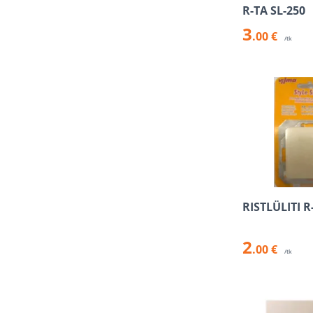
R-TA SL-250
3
.00 €
/tk
RISTLÜLITI R
2
.00 €
/tk