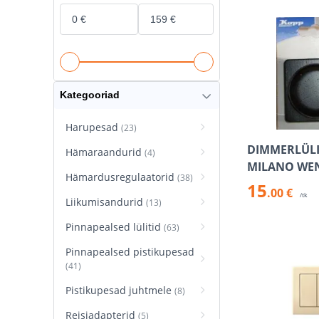
Kategooriad
Harupesad
(23)
DIMMERLÜLI
Hämaraandurid
(4)
MILANO WE
Hämardusregulaatorid
(38)
15
.00 €
/tk
Liikumisandurid
(13)
Pinnapealsed lülitid
(63)
Pinnapealsed pistikupesad
(41)
Pistikupesad juhtmele
(8)
Reisiadapterid
(5)