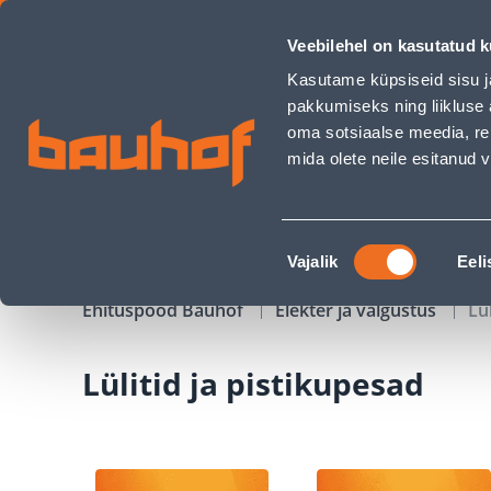
Lülitid ja pistikupesad - Bauhof has loaded
Veebilehel on kasutatud k
Kauplused
Äriklienditeenindus
Klienditeeni
Kasutame küpsiseid sisu j
pakkumiseks ning liikluse 
oma sotsiaalse meedia, re
mida olete neile esitanud
TOOTED
KAMPAANIAD
Nõusoleku
Vajalik
Eeli
valik
Ehituspood Bauhof
Elekter ja valgustus
Lü
Lülitid ja pistikupesad