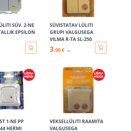
LITI SÜV. 2-NE
SÜVISTATAV LÜLITI
TALLIK EPSILON
GRUPI VALGUSEGA
VILMA R-TA SL-250
3
.00 €
k
/tk
IST 1-NE PP
VEKSELLÜLITI RAAMITA
P44 HERMI
VALGUSEGA