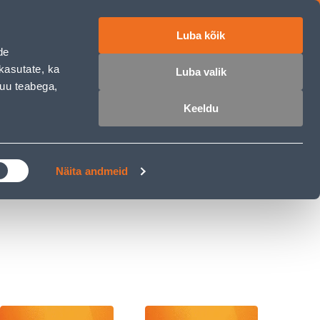
Luba kõik
ET
RU
EN
de
kasutate, ka
Luba valik
muu teabega,
 sisse
Ostunimekiri
Ostukorv
Keeldu
ÄRELMAKS
MEISTRIKLUBI
BLOGI
Näita andmeid