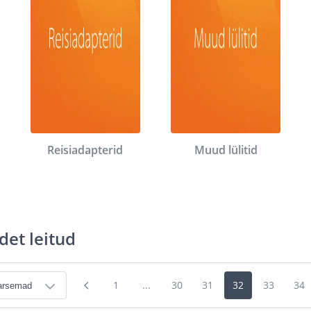
Reisiadapterid
Muud lülitid
det leitud
1
...
30
31
32
33
34