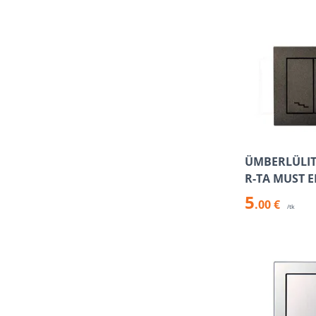
ÜMBERLÜLITI
R-TA MUST 
5
.00 €
/tk