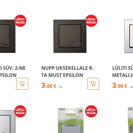
 SÜV. 2-NE
NUPP UKSEKELLALE R-
LÜLITI S
EPSILON
TA MUST EPSILON
METALLI
3
3
.00 €
.00 €
/tk
/t