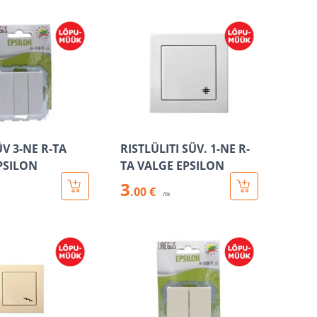
ÜV 3-NE R-TA
RISTLÜLITI SÜV. 1-NE R-
PSILON
TA VALGE EPSILON
3
.00 €
k
/tk