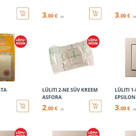
3
3
.00 €
.00 €
/tk
/t
-TA
LÜLITI 2-NE SÜV KREEM
LÜLITI 1
ASFORA
EPSILON
2
3
.00 €
.00 €
/tk
/t