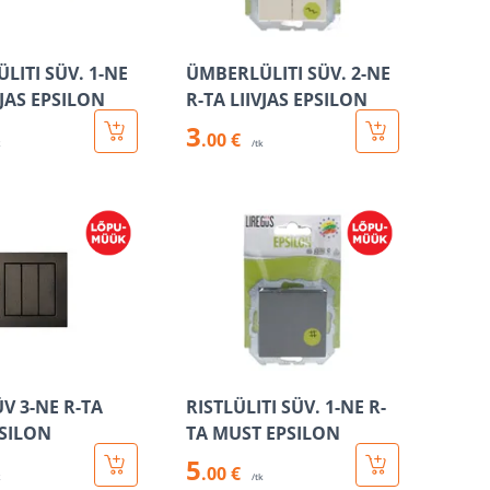
LITI SÜV. 1-NE
ÜMBERLÜLITI SÜV. 2-NE
VJAS EPSILON
R-TA LIIVJAS EPSILON
3
.00 €
k
/tk
ÜV 3-NE R-TA
RISTLÜLITI SÜV. 1-NE R-
SILON
TA MUST EPSILON
5
.00 €
k
/tk