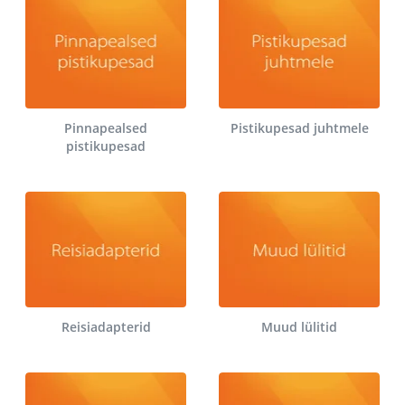
Pinnapealsed
Pistikupesad juhtmele
pistikupesad
Reisiadapterid
Muud lülitid