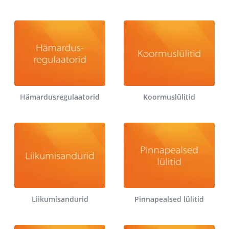
Hämardusregulaatorid
Koormuslülitid
Liikumisandurid
Pinnapealsed lülitid