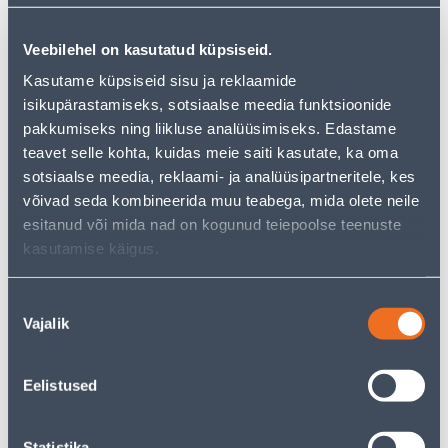
Veebilehel on kasutatud küpsiseid.
Kasutame küpsiseid sisu ja reklaamide
isikupärastamiseks, sotsiaalse meedia funktsioonide
pakkumiseks ning liikluse analüüsimiseks. Edastame
teavet selle kohta, kuidas meie saiti kasutate, ka oma
sotsiaalse meedia, reklaami- ja analüüsipartneritele, kes
1-NE SÜVISTATAV E.PESA
2-NE SÜVISTATAV PESA
VILMA SL-250 VALGE
VILMA SL-250 VALGE
võivad seda kombineerida muu teabega, mida olete neile
esitanud või mida nad on kogunud teiepoolse teenuste
3
3
.00 €
.00 €
/tk
/tk
kasutamise käigus.
Nõusoleku
Vajalik
valik
Eelistused
SÜVISTATAV 1-NE
TV PESA RAAMITA
TELEFONIPESA VILMA RJ11
Statistika