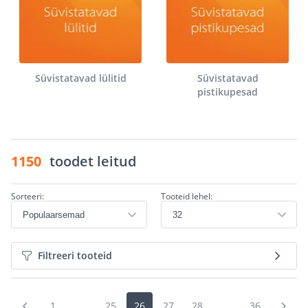
Süvistatavad lülitid
Süvistatavad
pistikupesad
1150
toodet leitud
Sorteeri:
Tooteid lehel:
Filtreeri tooteid
1
...
25
26
27
28
...
36