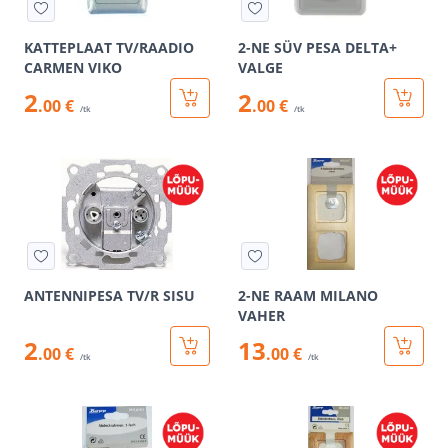
KATTEPLAAT TV/RAADIO
2-NE SÜV PESA DELTA+
CARMEN VIKO
VALGE
2
2
.00 €
.00 €
/tk
/tk
ANTENNIPESA TV/R SISU
2-NE RAAM MILANO
VAHER
2
13
.00 €
.00 €
/tk
/tk