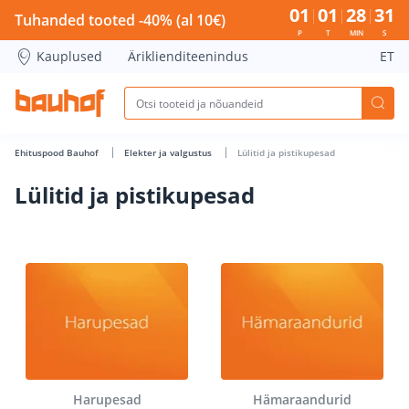
Lülitid ja pistikupesad - Bauhof has loaded
01
01
28
30
Tuhanded tooted -40% (al 10€)
P
T
MIN
S
Kauplused
Äriklienditeenindus
ET
Ehituspood Bauhof
Elekter ja valgustus
Lülitid ja pistikupesad
Lülitid ja pistikupesad
Harupesad
Hämaraandurid