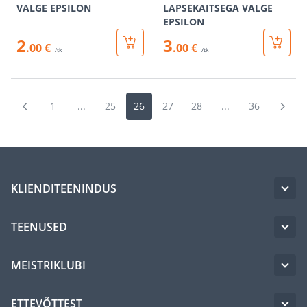
VALGE EPSILON
LAPSEKAITSEGA VALGE
EPSILON
2
3
.00 €
.00 €
/tk
/tk
1
...
25
26
27
28
...
36
KLIENDITEENINDUS
TEENUSED
MEISTRIKLUBI
ETTEVÕTTEST