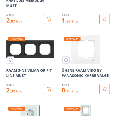
PAKENDIS MERIDIAN
MUST
4
.79 €
2
.26 €
2
1
.87 €
.36 €
/ tk
/ tk
KAMPAANIA
KAMPAANIA
RAAM 3-NE VILMA QR FIT
ÜHENE RAAM VIKO BY
LINE MUST
PANASONIC KARRE VALGE
3
.86 €
1
.32 €
2
0
.32 €
.79 €
/ tk
/ tk
KAMPAANIA
KAMPAANIA