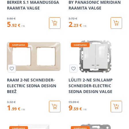
BERKER S.1 MAANDUSEGA
BY PANASONIC MERIDIAN
RAAMITA VALGE
RAAMITA VALGE
9
.86 €
3
.72 €
5
2
.92 €
.23 €
/ tk
/ tk
KAMPAANIA
KAMPAANIA
RAAM 2-NE SCHNEIDER-
LÜLITI 2-NE SIN.LAMP
ELECTRIC SEDNA DESIGN
SCHNEIDER-ELECTRIC
BEEŽ
SEDNA DESIGN VALGE
3
.32 €
15
.99 €
1
9
.99 €
.59 €
/ tk
/ tk
KAMPAANIA
KAMPAANIA