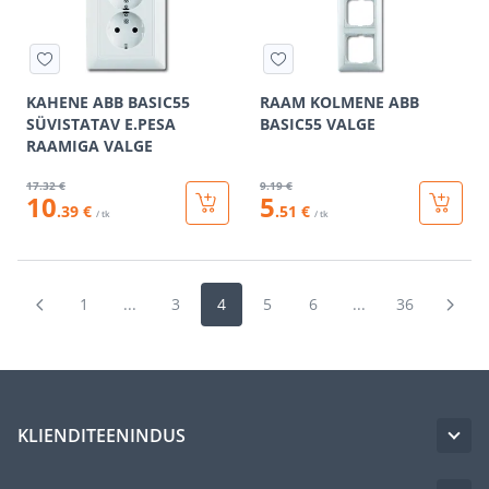
KAHENE ABB BASIC55
RAAM KOLMENE ABB
SÜVISTATAV E.PESA
BASIC55 VALGE
RAAMIGA VALGE
17
.32 €
9
.19 €
10
5
.39 €
.51 €
/ tk
/ tk
1
...
3
4
5
6
...
36
KLIENDITEENINDUS