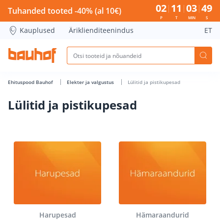
Lülitid ja pistikupesad - Bauhof has loaded
02
11
03
48
Tuhanded tooted -40% (al 10€)
P
T
MIN
S
Kauplused
Äriklienditeenindus
ET
Ehituspood Bauhof
Elekter ja valgustus
Lülitid ja pistikupesad
Lülitid ja pistikupesad
Harupesad
Hämaraandurid