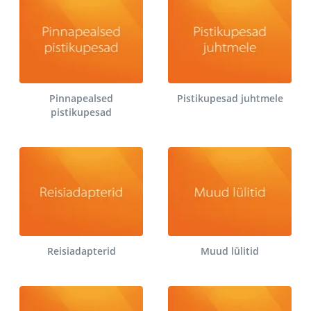
Pinnapealsed
Pistikupesad juhtmele
pistikupesad
Reisiadapterid
Muud lülitid