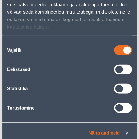
sotsiaalse meedia, reklaami- ja analüüsipartneritele, kes
KAMPAANIA
KAMPAANIA
võivad seda kombineerida muu teabega, mida olete neile
esitanud või mida nad on kogunud teiepoolse teenuste
kasutamise käigus.
Nõusoleku
LÜLITI SÜV 1-NE
LÜLITI 1-NE VEKSEL VERA
Vajalik
valik
KOMPLEKTNE CARMEN VI-
VALGE PINDP
KO
Eelistused
3
.86 €
5
.99 €
2
3
.32 €
.59 €
/ tk
/ tk
Statistika
KAMPAANIA
KAMPAANIA
Turustamine
Näita andmeid
LIIKUMISANDUR TESATEK
VEKSELLÜLITI SÜV VALGE