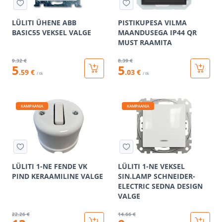
LÜLITI ÜHENE ABB
PISTIKUPESA VILMA
BASIC55 VEKSEL VALGE
MAANDUSEGA IP44 QR
MUST RAAMITA
9
.32 €
8
.39 €
5
5
.59 €
.03 €
/ tk
/ tk
KAMPAANIA
KAMPAANIA
LÜLITI 1-NE FENDE VK
LÜLITI 1-NE VEKSEL
PIND KERAAMILINE VALGE
SIN.LAMP SCHNEIDER-
ELECTRIC SEDNA DESIGN
VALGE
22
.26 €
14
.66 €