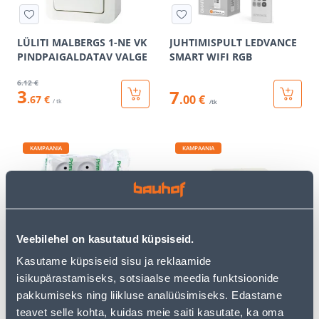
LÜLITI MALBERGS 1-NE VK
JUHTIMISPULT LEDVANCE
PINDPAIGALDATAV VALGE
SMART WIFI RGB
6
.12 €
3
7
.00 €
.67 €
/ tk
/tk
KAMPAANIA
KAMPAANIA
2-NE PESA PRIMA
HARUPESA 1-NE+2XKITSAS
Veebilehel on kasutatud küpsiseid.
AC
Kasutame küpsiseid sisu ja reklaamide
3
.59 €
3
.72 €
isikupärastamiseks, sotsiaalse meedia funktsioonide
2
2
.15 €
.23 €
pakkumiseks ning liikluse analüüsimiseks. Edastame
/ tk
/ tk
teavet selle kohta, kuidas meie saiti kasutate, ka oma