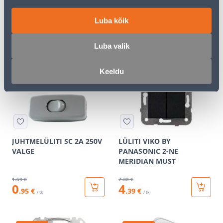
1000/2000W 360º VALGE
ASFORA
ÕHUKE INFRAPUNA IP20
Luba kõik
13
.32 €
3
.72 €
7
2
Luba valik
.99 €
.23 €
/ tk
/ tk
Keeldu
KAMPAANIA
KAMPAANIA
JUHTMELÜLITI SC 2A 250V
LÜLITI VIKO BY
VALGE
PANASONIC 2-NE
MERIDIAN MUST
1
.59 €
7
.32 €
0
4
.95 €
.39 €
/ tk
/ tk