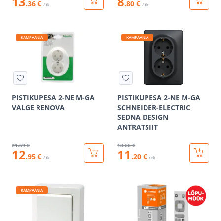
13
8
.36 €
.80 €
/ tk
/ tk
KAMPAANIA
KAMPAANIA
PISTIKUPESA 2-NE M-GA
PISTIKUPESA 2-NE M-GA
VALGE RENOVA
SCHNEIDER-ELECTRIC
SEDNA DESIGN
ANTRATSIIT
21
.59 €
18
.66 €
12
11
.95 €
.20 €
/ tk
/ tk
KAMPAANIA