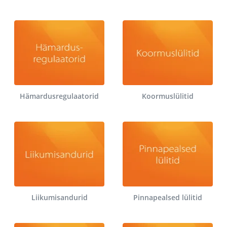
Hämardusregulaatorid
Koormuslülitid
Liikumisandurid
Pinnapealsed lülitid