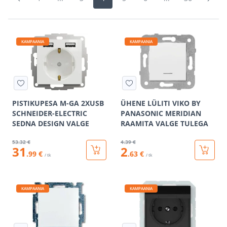
KAMPAANIA
KAMPAANIA
PISTIKUPESA M-GA 2XUSB
ÜHENE LÜLITI VIKO BY
SCHNEIDER-ELECTRIC
PANASONIC MERIDIAN
SEDNA DESIGN VALGE
RAAMITA VALGE TULEGA
53
.32 €
4
.39 €
31
2
.99 €
.63 €
/ tk
/ tk
KAMPAANIA
KAMPAANIA