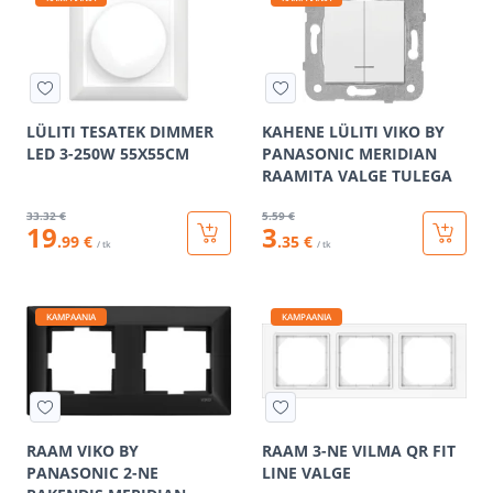
LÜLITI TESATEK DIMMER
KAHENE LÜLITI VIKO BY
LED 3-250W 55X55CM
PANASONIC MERIDIAN
RAAMITA VALGE TULEGA
33
.32 €
5
.59 €
19
3
.99 €
.35 €
/ tk
/ tk
KAMPAANIA
KAMPAANIA
RAAM VIKO BY
RAAM 3-NE VILMA QR FIT
PANASONIC 2-NE
LINE VALGE