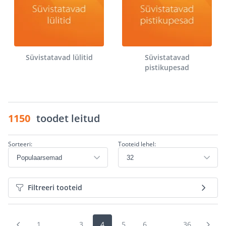
Süvistatavad lülitid
Süvistatavad
pistikupesad
1150
toodet leitud
Sorteeri:
Tooteid lehel:
Filtreeri tooteid
1
...
3
4
5
6
...
36