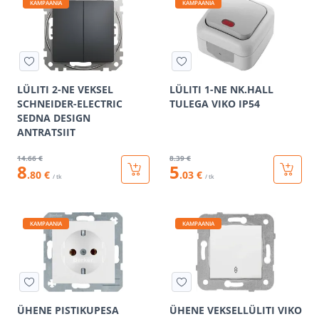
KAMPAANIA
KAMPAANIA
LÜLITI 2-NE VEKSEL
LÜLITI 1-NE NK.HALL
SCHNEIDER-ELECTRIC
TULEGA VIKO IP54
SEDNA DESIGN
ANTRATSIIT
14
.66 €
8
.39 €
8
5
.80 €
.03 €
/ tk
/ tk
KAMPAANIA
KAMPAANIA
ÜHENE PISTIKUPESA
ÜHENE VEKSELLÜLITI VIKO