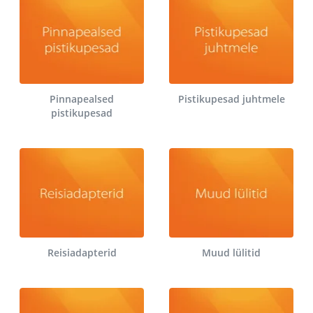
Pinnapealsed
Pistikupesad juhtmele
pistikupesad
Reisiadapterid
Muud lülitid