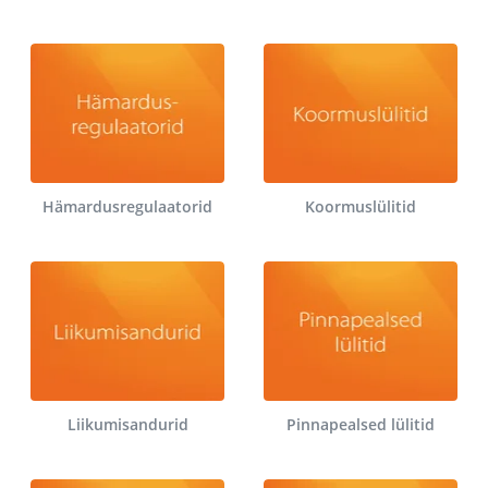
Hämardusregulaatorid
Koormuslülitid
Liikumisandurid
Pinnapealsed lülitid