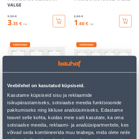
VALGE
5
.59 €
2
.66 €
3
1
.35 €
.60 €
/ tk
/ tk
KAMPAANIA
KAMPAANIA
KOLMENE RAAM VIKO BY
NELJANE RAAM VIKO BY
Veebilehel on kasutatud küpsiseid.
PANASONIC KARRE VALGE
PANASONIC KARRE VALGE
Kasutame küpsiseid sisu ja reklaamide
3
.46 €
4
.39 €
isikupärastamiseks, sotsiaalse meedia funktsioonide
2
2
.08 €
.63 €
/ tk
/ tk
pakkumiseks ning liikluse analüüsimiseks. Edastame
teavet selle kohta, kuidas meie saiti kasutate, ka oma
sotsiaalse meedia, reklaami- ja analüüsipartneritele, kes
KAMPAANIA
KAMPAANIA
võivad seda kombineerida muu teabega, mida olete neile