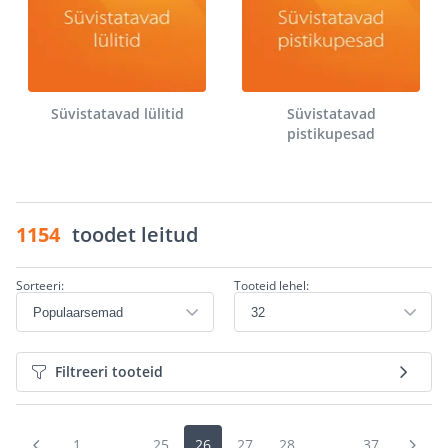
Süvistatavad lülitid
Süvistatavad
pistikupesad
1154
toodet leitud
Sorteeri:
Tooteid lehel:
Filtreeri tooteid
1
...
25
26
27
28
...
37