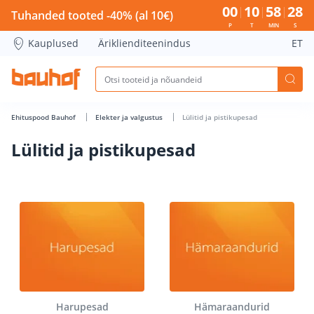
Lülitid ja pistikupesad - Bauhof has loaded
00
10
58
27
Tuhanded tooted -40% (al 10€)
P
T
MIN
S
Kauplused
Äriklienditeenindus
ET
Ehituspood Bauhof
Elekter ja valgustus
Lülitid ja pistikupesad
Lülitid ja pistikupesad
Harupesad
Hämaraandurid