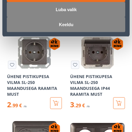
VALGE
Luba valik
3
.72 €
2
1
.89 €
.23 €
/ tk
/tk
Keeldu
ÜHENE PISTIKUPESA
ÜHENE PISTIKUPESA
VILMA SL-250
VILMA SL-250
MAANDUSEGA RAAMITA
MAANDUSEGA IP44
MUST
RAAMITA MUST
2
3
.99 €
.29 €
/tk
/tk