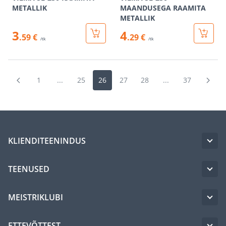
METALLIK
MAANDUSEGA RAAMITA
METALLIK
3
4
.59 €
.29 €
/tk
/tk
1
...
25
26
27
28
...
37
KLIENDITEENINDUS
TEENUSED
MEISTRIKLUBI
ETTEVÕTTEST