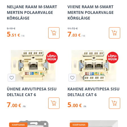
NELJANE RAAM M-SMART
VIIENE RAAM M-SMART
MERTEN POLAARVALGE
MERTEN POLAARVALGE
KÕRGLÄIGE
KÕRGLÄIGE
9
.19 €
11
.72 €
5
7
.51 €
.03 €
/ tk
/ tk
ÜHENE ARVUTIPESA SISU
KAHENE ARVUTIPESA SISU
DELTALE CAT 6
DELTALE CAT 6
7
5
.00 €
.00 €
/tk
/tk
KAMPAANIA
KAMPAANIA