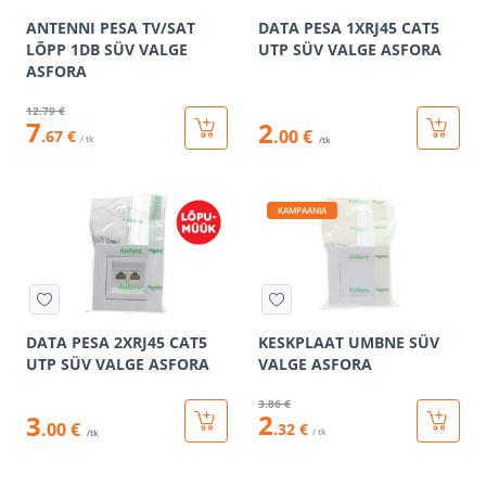
ANTENNI PESA TV/SAT
DATA PESA 1XRJ45 CAT5
LÕPP 1DB SÜV VALGE
UTP SÜV VALGE ASFORA
ASFORA
12
.79 €
7
2
.00 €
.67 €
/ tk
/tk
KAMPAANIA
DATA PESA 2XRJ45 CAT5
KESKPLAAT UMBNE SÜV
UTP SÜV VALGE ASFORA
VALGE ASFORA
3
.86 €
2
3
.00 €
.32 €
/ tk
/tk