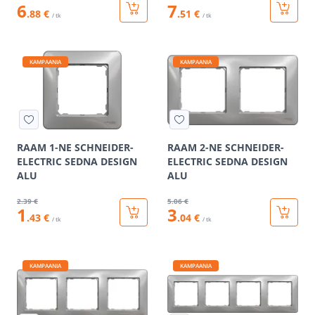
6
7
.88 €
.51 €
/ tk
/ tk
KAMPAANIA
KAMPAANIA
RAAM 1-NE SCHNEIDER-
RAAM 2-NE SCHNEIDER-
ELECTRIC SEDNA DESIGN
ELECTRIC SEDNA DESIGN
ALU
ALU
2
.39 €
5
.06 €
1
3
.43 €
.04 €
/ tk
/ tk
KAMPAANIA
KAMPAANIA