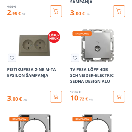
ŠAMPANJA
4
.92 €
2
3
.00 €
.95 €
/ tk
/tk
KAMPAANIA
PISTIKUPESA 2-NE M-TA
TV PESA LÕPP 4DB
EPSILON ŠAMPANJA
SCHNEIDER-ELECTRIC
SEDNA DESIGN ALU
17
.86 €
10
3
.00 €
.72 €
/ tk
/tk
KAMPAANIA
KAMPAANIA