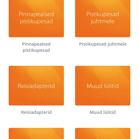
Pinnapealsed
Pistikupesad juhtmele
pistikupesad
Reisiadapterid
Muud lülitid