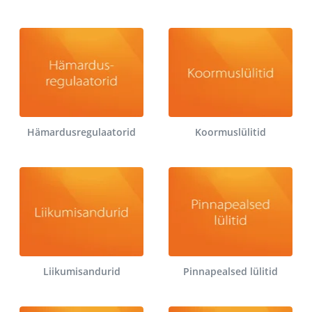
Hämardusregulaatorid
Koormuslülitid
Liikumisandurid
Pinnapealsed lülitid