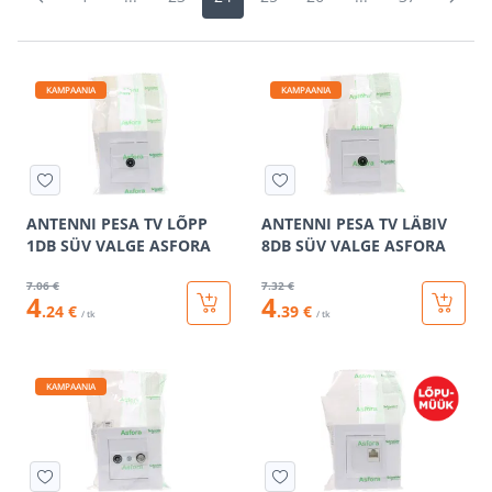
KAMPAANIA
KAMPAANIA
ANTENNI PESA TV LÕPP
ANTENNI PESA TV LÄBIV
1DB SÜV VALGE ASFORA
8DB SÜV VALGE ASFORA
7
.06 €
7
.32 €
4
4
.24 €
.39 €
/ tk
/ tk
KAMPAANIA