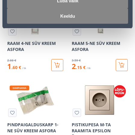
Luba valik
KAMPAANIA
KAMPAANIA
Keeldu
RAAM 4-NE SÜV KREEM
RAAM 5-NE SÜV KREEM
ASFORA
ASFORA
2
.66 €
3
.59 €
1
2
.60 €
.15 €
/ tk
/ tk
KAMPAANIA
PINDPAIGALDUSKARP 1-
PISTIKUPESA M-TA
NE SÜV KREEM ASFORA
RAAMITA EPSILON