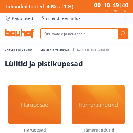
Lülitid ja pistikupesad - Bauhof has loaded
00
10
49
40
Tuhanded tooted -40% (al 10€)
P
T
MIN
S
Kauplused
Äriklienditeenindus
ET
Ehituspood Bauhof
Elekter ja valgustus
Lülitid ja pistikupesad
Lülitid ja pistikupesad
Harupesad
Hämaraandurid