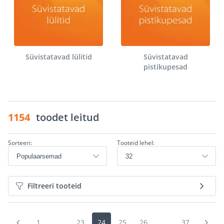
Süvistatavad lülitid
Süvistatavad
pistikupesad
1154
toodet leitud
Sorteeri:
Tooteid lehel:
Filtreeri tooteid
1
...
23
24
25
26
...
37