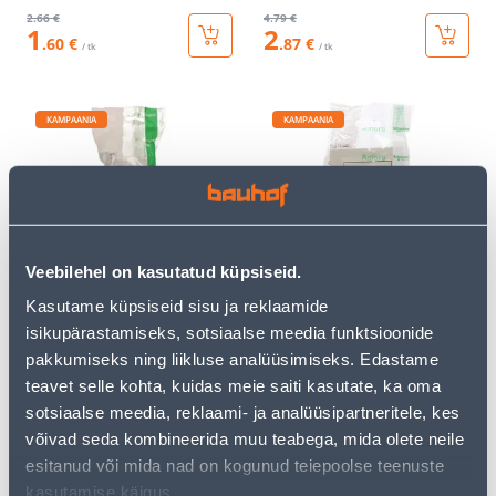
2
.66 €
4
.79 €
1
2
.60 €
.87 €
/ tk
/ tk
KAMPAANIA
KAMPAANIA
PINDPAIGALDUSKARP
1-NE PESA SÜV KREEM
Veebilehel on kasutatud küpsiseid.
JÄTK SÜV VALGE ASFORA
ASFORA
Kasutame küpsiseid sisu ja reklaamide
3
.32 €
3
.46 €
1
2
isikupärastamiseks, sotsiaalse meedia funktsioonide
.99 €
.08 €
/ tk
/ tk
pakkumiseks ning liikluse analüüsimiseks. Edastame
teavet selle kohta, kuidas meie saiti kasutate, ka oma
sotsiaalse meedia, reklaami- ja analüüsipartneritele, kes
KAMPAANIA
KAMPAANIA
võivad seda kombineerida muu teabega, mida olete neile
esitanud või mida nad on kogunud teiepoolse teenuste
kasutamise käigus.