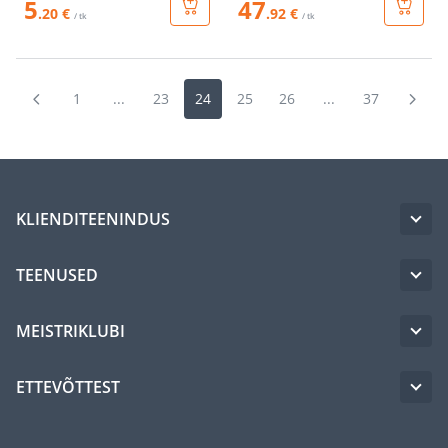
5
47
.20 €
.92 €
/ tk
/ tk
1
...
23
24
25
26
...
37
KLIENDITEENINDUS
TEENUSED
MEISTRIKLUBI
ETTEVÕTTEST