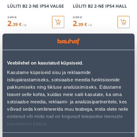
LÜLITI B2 2-NE IP54 VALGE
LÜLITI B2 2-NE IP54 HALL
3
.99 €
3
.99 €
2
2
.39 €
.39 €
/ tk
/ tk
KAMPAANIA
KAMPAANIA
Veebilehel on kasutatud küpsiseid.
Kasutame küpsiseid sisu ja reklaamide
isikupärastamiseks, sotsiaalse meedia funktsioonide
VEKSELLÜLITI B2 IP54
LIHTLÜLITI B2 IP54
pakkumiseks ning liikluse analüüsimiseks. Edastame
VALGE
KAANEGA PRUUN
teavet selle kohta, kuidas meie saiti kasutate, ka oma
3
.86 €
3
.59 €
sotsiaalse meedia, reklaami- ja analüüsipartneritele, kes
2
2
.32 €
.15 €
/ tk
/ tk
võivad seda kombineerida muu teabega, mida olete neile
esitanud või mida nad on kogunud teiepoolse teenuste
kasutamise käigus.
KAMPAANIA
KAMPAANIA