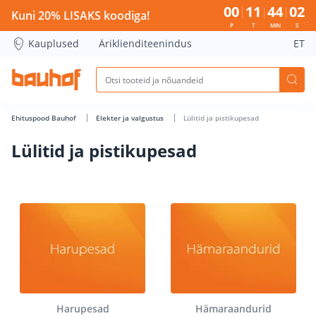
Lülitid ja pistikupesad - Bauhof has loaded
00
11
44
01
Kuni 20% LISAKS koodiga!
P
T
MIN
S
Kauplused
Äriklienditeenindus
ET
Ehituspood Bauhof
Elekter ja valgustus
Lülitid ja pistikupesad
Lülitid ja pistikupesad
Harupesad
Hämaraandurid