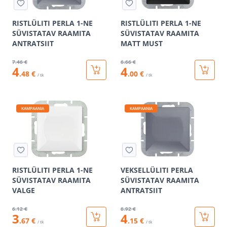
RISTLÜLITI PERLA 1-NE
RISTLÜLITI PERLA 1-NE
SÜVISTATAV RAAMITA
SÜVISTATAV RAAMITA
ANTRATSIIT
MATT MUST
7
.46 €
6
.66 €
4
4
.48 €
.00 €
/ tk
/ tk
KAMPAANIA
KAMPAANIA
RISTLÜLITI PERLA 1-NE
VEKSELLÜLITI PERLA
SÜVISTATAV RAAMITA
SÜVISTATAV RAAMITA
VALGE
ANTRATSIIT
6
.12 €
6
.92 €
3
4
.67 €
.15 €
/ tk
/ tk