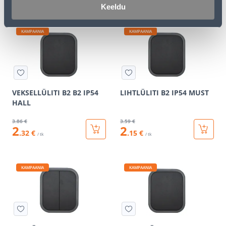
Keeldu
KAMPAANIA
KAMPAANIA
VEKSELLÜLITI B2 B2 IP54
LIHTLÜLITI B2 IP54 MUST
HALL
3
.86 €
3
.59 €
2
2
.32 €
.15 €
/ tk
/ tk
KAMPAANIA
KAMPAANIA