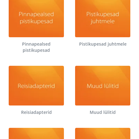
Pinnapealsed
Pistikupesad juhtmele
pistikupesad
Reisiadapterid
Muud lülitid