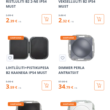
RISTLÜLITI B2 2-NE IP54
VEKSELLÜLITI B2 IP54
MUST
MUST
3
.99 €
3
.86 €
2
2
.39 €
.32 €
/ tk
/ tk
KAMPAANIA
KAMPAANIA
LIHTLÜLITI+PISTIKUPESA
DIMMER PERLA
B2 KAANEGA IP54 MUST
ANTRATSIIT
5
.99 €
57
.99 €
3
34
.59 €
.79 €
/ tk
/ tk
KAMPAANIA
KAMPAANIA