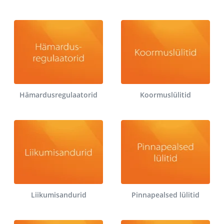
Hämardusregulaatorid
Koormuslülitid
Liikumisandurid
Pinnapealsed lülitid