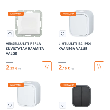
KAMPAANIA
KAMPAANIA
VEKSELLÜLITI PERLA
LIHTLÜLITI B2 IP54
SÜVISTATAV RAAMITA
KAANEGA VALGE
VALGE
3
.99 €
3
.59 €
2
2
.39 €
.15 €
/ tk
/ tk
KAMPAANIA
KAMPAANIA