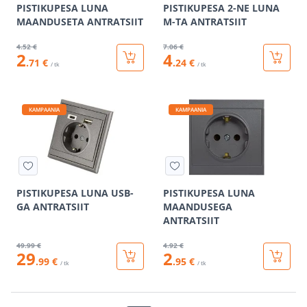
PISTIKUPESA LUNA
PISTIKUPESA 2-NE LUNA
MAANDUSETA ANTRATSIIT
M-TA ANTRATSIIT
4
.52 €
7
.06 €
2
4
.71 €
.24 €
/ tk
/ tk
KAMPAANIA
KAMPAANIA
PISTIKUPESA LUNA USB-
PISTIKUPESA LUNA
GA ANTRATSIIT
MAANDUSEGA
ANTRATSIIT
49
.99 €
4
.92 €
29
2
.99 €
.95 €
/ tk
/ tk