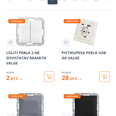
KAMPAANIA
KAMPAANIA
LÜLITI PERLA 2-NE
PISTIKUPESA PERLA USB-
SÜVISTATAV RAAMITA
GA VALGE
VALGE
4
.79 €
47
.32 €
2
28
.87 €
.39 €
/ tk
/ tk
KAMPAANIA
KAMPAANIA