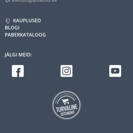
klienditugi@bauhof.ee
KAUPLUSED
BLOGI
PABERKATALOOG
JÄLGI MEID: