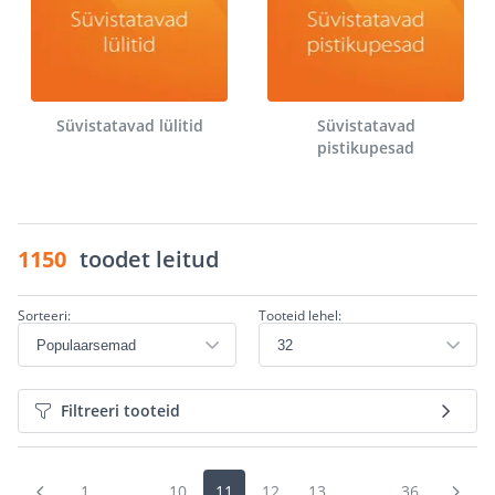
Süvistatavad lülitid
Süvistatavad
pistikupesad
1150
toodet leitud
Sorteeri:
Tooteid lehel:
Filtreeri tooteid
1
...
10
11
12
13
...
36