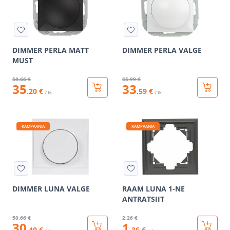
DIMMER PERLA MATT
DIMMER PERLA VALGE
MUST
58
.66 €
55
.99 €
35
33
.20 €
.59 €
/ tk
/ tk
KAMPAANIA
KAMPAANIA
DIMMER LUNA VALGE
RAAM LUNA 1-NE
ANTRATSIIT
50
.66 €
2
.26 €
30
1
.40 €
.36 €