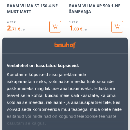
RAAM VILMA ST 150 4-NE
RAAM VILMA XP 500 1-NE
MUST MATT
ŠAMPANJA
4
.52 €
1
.72 €
2
1
.71 €
.03 €
/ tk
/ tk
KAMPAANIA
KAMPAANIA
Veebilehel on kasutatud küpsiseid.
Kasutame küpsiseid sisu ja reklaamide
isikupärastamiseks, sotsiaalse meedia funktsioonide
RAAM VILMA XP 500 1-NE
RAAM VILMA XP 500 1-NE
pakkumiseks ning liikluse analüüsimiseks. Edastame
METALLIC
PRUUN
teavet selle kohta, kuidas meie saiti kasutate, ka oma
1
.72 €
1
.72 €
sotsiaalse meedia, reklaami- ja analüüsipartneritele, kes
1
1
.03 €
.03 €
/ tk
/ tk
võivad seda kombineerida muu teabega, mida olete neile
esitanud või mida nad on kogunud teiepoolse teenuste
kasutamise käigus.
KAMPAANIA
KAMPAANIA