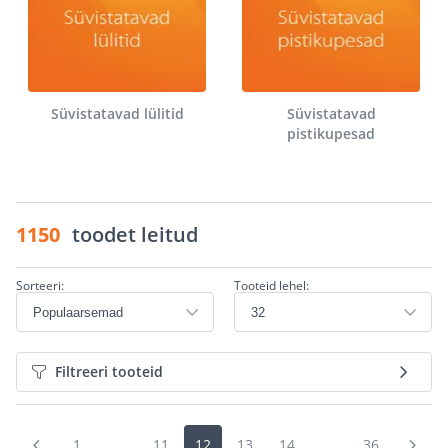
Süvistatavad lülitid
Süvistatavad
pistikupesad
1150
toodet leitud
Sorteeri:
Tooteid lehel:
Filtreeri tooteid
1
...
11
12
13
14
...
36