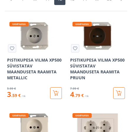
KAMPAANIA
KAMPAANIA
PISTIKUPESA VILMA XP500
PISTIKUPESA VILMA XP500
SÜVISTATAV
SÜVISTATAV
MAANDUSETA RAAMITA
MAANDUSETA RAAMITA
METALLIC
PRUUN
5
.99 €
7
.99 €
3
4
.59 €
.79 €
/ tk
/ tk
KAMPAANIA
KAMPAANIA