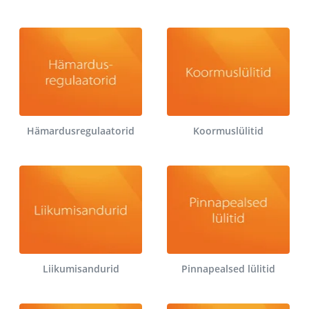
Hämardusregulaatorid
Koormuslülitid
Liikumisandurid
Pinnapealsed lülitid