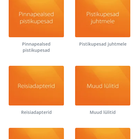
Pinnapealsed
Pistikupesad juhtmele
pistikupesad
Reisiadapterid
Muud lülitid