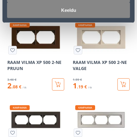
1
1
.99 €
.99 €
/ tk
/ tk
Keeldu
KAMPAANIA
KAMPAANIA
RAAM VILMA XP 500 2-NE
RAAM VILMA XP 500 2-NE
PRUUN
VALGE
3
.46 €
1
.99 €
2
1
.08 €
.19 €
/ tk
/ tk
KAMPAANIA
KAMPAANIA