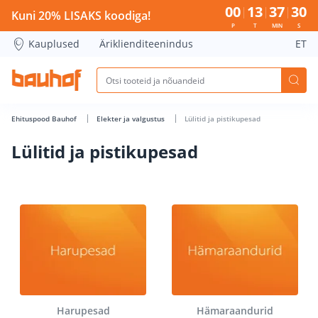
Lülitid ja pistikupesad - Bauhof has loaded
00
13
37
29
Kuni 20% LISAKS koodiga!
P
T
MIN
S
Kauplused
Äriklienditeenindus
ET
Ehituspood Bauhof
Elekter ja valgustus
Lülitid ja pistikupesad
Lülitid ja pistikupesad
Harupesad
Hämaraandurid