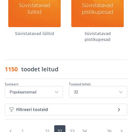
Süvistatavad lülitid
Süvistatavad
pistikupesad
1150
toodet leitud
Sorteeri:
Tooteid lehel:
Filtreeri tooteid
1
...
31
32
33
34
...
36