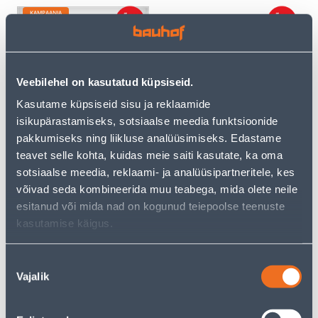
KAMPAANIA
Veebilehel on kasutatud küpsiseid.
RAAM 2-NE VILMA QR
RAAM 3-NE VILMA QR
Kasutame küpsiseid sisu ja reklaamide
VALGE KLAAS
VALGE KLAAS
isikupärastamiseks, sotsiaalse meedia funktsioonide
pakkumiseks ning liikluse analüüsimiseks. Edastame
19
.99 €
11
14
.00 €
teavet selle kohta, kuidas meie saiti kasutate, ka oma
.99 €
/ tk
/tk
sotsiaalse meedia, reklaami- ja analüüsipartneritele, kes
võivad seda kombineerida muu teabega, mida olete neile
esitanud või mida nad on kogunud teiepoolse teenuste
kasutamise käigus.
Nõusoleku
Vajalik
valik
RAAM 4-NE VILMA QR
RAAM 2-NE VILMA QR
VALGE KLAAS
MUST TAMM