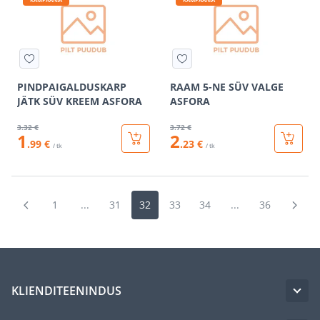
PINDPAIGALDUSKARP
RAAM 5-NE SÜV VALGE
JÄTK SÜV KREEM ASFORA
ASFORA
3
.32 €
3
.72 €
1
2
.99 €
.23 €
/ tk
/ tk
1
...
31
32
33
34
...
36
KLIENDITEENINDUS