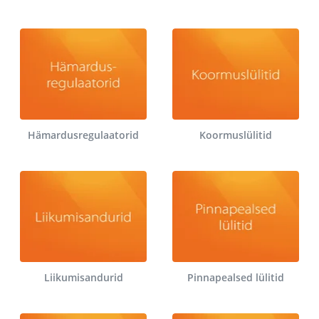
Hämardusregulaatorid
Koormuslülitid
Liikumisandurid
Pinnapealsed lülitid