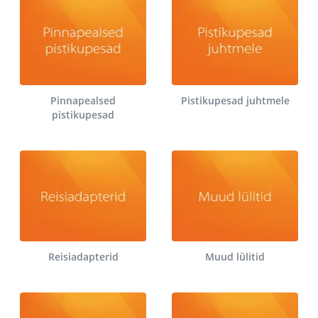
Pinnapealsed
Pistikupesad juhtmele
pistikupesad
Reisiadapterid
Muud lülitid