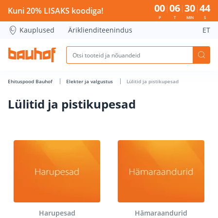
Lülitid ja pistikupesad - Bauhof has loaded
00
06
30
44
Kuni 20% LISAKS koodiga!
P
T
MIN
S
Kauplused
Äriklienditeenindus
ET
Ehituspood Bauhof
Elekter ja valgustus
Lülitid ja pistikupesad
Lülitid ja pistikupesad
Harupesad
Hämaraandurid