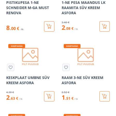
PISTIKUPESA 1-NE
1-NE PESA MAANDUS LK
SCHNEIDER M-GA MUST
RAAMITA SÜV KREEM
RENOVA
ASFORA
3
.46 €
2
8
.00 €
.08 €
/ tk
/tk
KAMPAANIA
KAMPAANIA
KESKPLAAT UMBNE SÜV
RAAM 3-NE SÜV KREEM
KREEM ASFORA
ASFORA
4
.39 €
2
.52 €
2
1
.63 €
.51 €
/ tk
/ tk
KAMPAANIA
KAMPAANIA