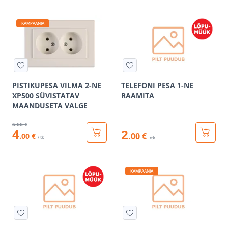
KAMPAANIA
PISTIKUPESA VILMA 2-NE
TELEFONI PESA 1-NE
XP500 SÜVISTATAV
RAAMITA
MAANDUSETA VALGE
6
.66 €
4
2
.00 €
.00 €
/ tk
/tk
KAMPAANIA