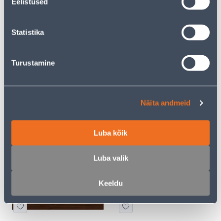
Eelistused
19
10
.00 €
.00 €
/tk
/tk
Statistika
Turustamine
Näita andmeid
RAAM 3-NE VILMA QR
RAAM 1-NE VILMA QR
MUST TAMM
PÄHKEL
14
5
.00 €
.00 €
Luba kõik
/tk
/tk
Luba valik
Keeldu