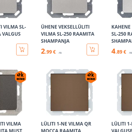
I VILMA SL-
ÜHENE VEKSELLÜLITI
KAHENE 
A VALGUS
VILMA SL-250 RAAMITA
SL-250 
SHAMPANJA
SHAMPA
2
4
.99 €
.89 €
/tk
/t
TI VILMA
LÜLITI 1-NE VILMA QR
LÜLITI 1
MITA MUST
MOCCA RAAMITA
VALGUS