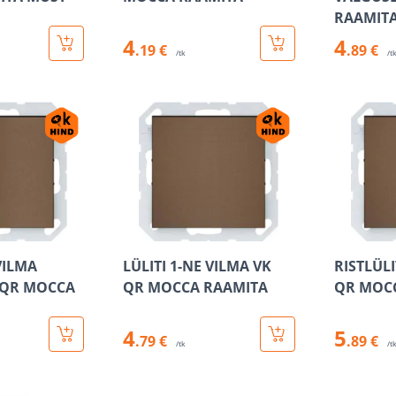
RAAMIT
4
4
.19 €
.89 €
/tk
/t
VILMA
LÜLITI 1-NE VILMA VK
RISTLÜLI
 QR MOCCA
QR MOCCA RAAMITA
QR MOC
4
5
.79 €
.89 €
/tk
/t