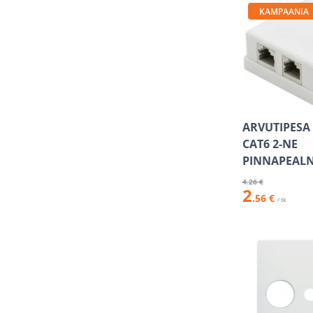
KAMPAANIA
ARVUTIPESA
CAT6 2-NE
PINNAPEAL
4
.26 €
2
.56 €
/ tk