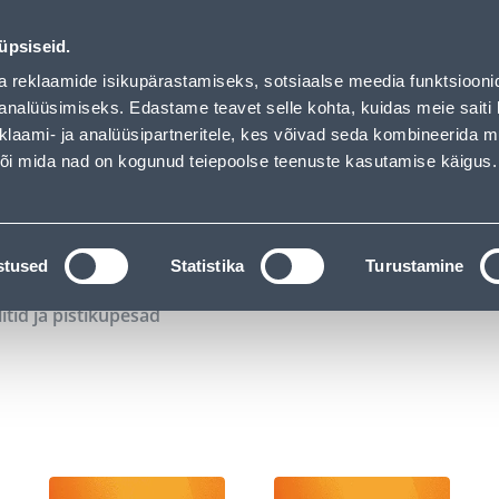
02
02
57
30
Tuhanded tooted -40% (al 10€)
P
T
MIN
S
üpsiseid.
ndus
Teenused
Karjäärileht
a reklaamide isikupärastamiseks, sotsiaalse meedia funktsiooni
analüüsimiseks. Edastame teavet selle kohta, kuidas meie saiti 
klaami- ja analüüsipartneritele, kes võivad seda kombineerida 
OTSI
Logi
 või mida nad on kogunud teiepoolse teenuste kasutamise käigus.
KATALOOGID
TÖÖRIISTALAENUTUS
J
stused
Statistika
Turustamine
litid ja pistikupesad