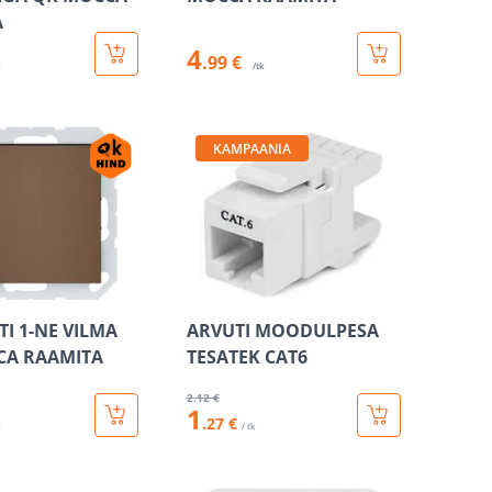
A
4
.99 €
k
/tk
KAMPAANIA
TI 1-NE VILMA
ARVUTI MOODULPESA
CA RAAMITA
TESATEK CAT6
2
.12 €
1
.27 €
/ tk
k