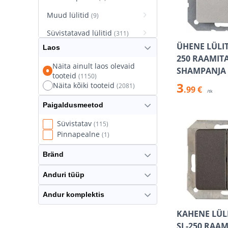
Muud lülitid
(9)
Süvistatavad lülitid
(311)
ÜHENE LÜLIT
Laos
Süvistatavad pistikupesad
250 RAAMIT
(627)
Näita ainult laos olevaid
SHAMPANJA
tooteid
(1150)
Termostaatlülitid
(8)
3
Näita kõiki tooteid
(2081)
.99 €
/tk
Paigaldusmeetod
Süvistatav
(115)
Pinnapealne
(1)
Bränd
Anduri tüüp
Andur komplektis
KAHENE LÜLI
SL-250 RAA