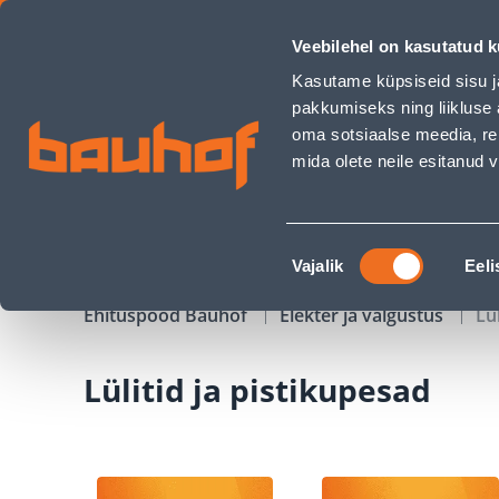
Lülitid ja pistikupesad - Bauhof has loaded
Veebilehel on kasutatud k
Kauplused
Äriklienditeenindus
Klienditeeni
Kasutame küpsiseid sisu j
pakkumiseks ning liikluse 
oma sotsiaalse meedia, re
mida olete neile esitanud
TOOTED
KAMPAANIAD
Nõusoleku
Vajalik
Eeli
valik
Ehituspood Bauhof
Elekter ja valgustus
Lü
Lülitid ja pistikupesad