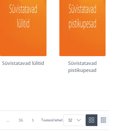
Süvistatavad lülitid
Süvistatavad
pistikupesad
...
36
Tooteid lehel: