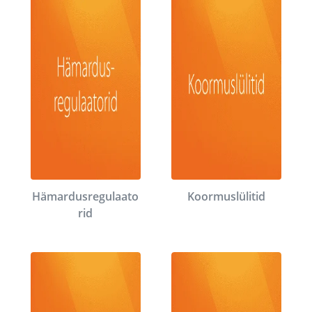
Hämardusregulaato
Koormuslülitid
rid