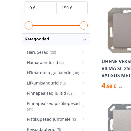
Kategooriad
Harupesad
(23)
ÜHENE VEKSE
Hämaraandurid
(4)
VILMA SL-25
Hämardusregulaatorid
(38)
VALGUS MET
Liikumisandurid
4
(13)
.99 €
/tk
Pinnapealsed lülitid
(63)
Pinnapealsed pistikupesad
(41)
Pistikupesad juhtmele
(8)
Reisiadapterid
(5)