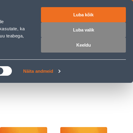
Luba kõik
ET
RU
EN
de
kasutate, ka
Luba valik
muu teabega,
 sisse
Ostunimekiri
Ostukorv
Keeldu
ÄRELMAKS
MEISTRIKLUBI
BLOGI
Näita andmeid