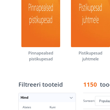
Pinnapealsed
Pistikupesad
pistikupesad
juhtmele
Filtreeri tooteid
1150
too
Hind
Sorteeri:
Alates
Kuni