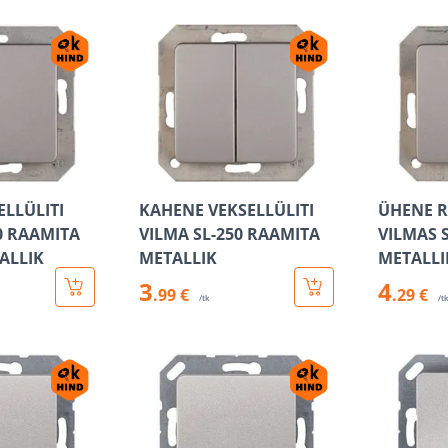
LLÜLITI
KAHENE VEKSELLÜLITI
ÜHENE R
0 RAAMITA
VILMA SL-250 RAAMITA
VILMAS 
ALLIK
METALLIK
METALLI
3
4
.99 €
.29 €
/tk
/t