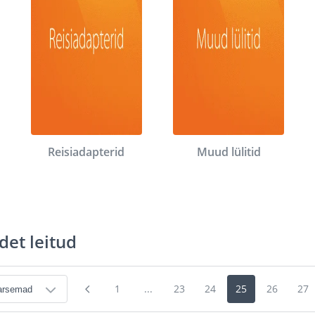
Reisiadapterid
Muud lülitid
det leitud
1
...
23
24
25
26
27