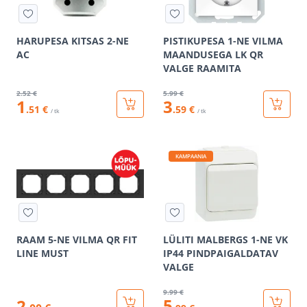
HARUPESA KITSAS 2-NE
PISTIKUPESA 1-NE VILMA
AC
MAANDUSEGA LK QR
VALGE RAAMITA
2
.52 €
5
.99 €
1
3
.51 €
.59 €
/ tk
/ tk
KAMPAANIA
RAAM 5-NE VILMA QR FIT
LÜLITI MALBERGS 1-NE VK
LINE MUST
IP44 PINDPAIGALDATAV
VALGE
9
.99 €
5
2