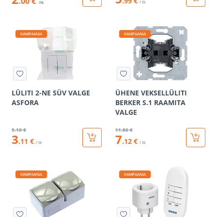
.00 €
.99 €
/ tk
/tk
KAMPAANIA
KAMPAANIA
LÜLITI 2-NE SÜV VALGE
ÜHENE VEKSELLÜLITI
ASFORA
BERKER S.1 RAAMITA
VALGE
5
.19 €
11
.86 €
3
7
.11 €
.12 €
/ tk
/ tk
KAMPAANIA
KAMPAANIA