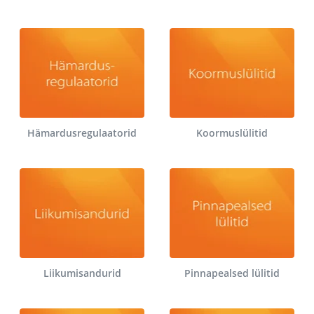
Hämardusregulaatorid
Koormuslülitid
Liikumisandurid
Pinnapealsed lülitid