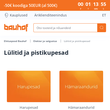
Lülitid ja pistikupesad - Bauhof has loaded
00
01
13
54
-50€ koodiga 50EUR (al 500€)
P
T
MIN
S
Kauplused
Äriklienditeenindus
ET
Ehituspood Bauhof
Elekter ja valgustus
Lülitid ja pistikupesad
Lülitid ja pistikupesad
Harupesad
Hämaraandurid