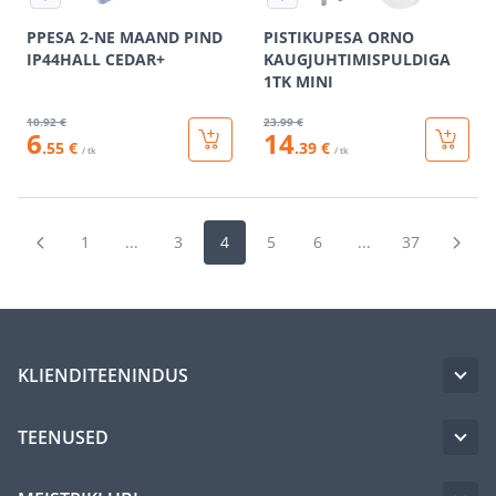
PPESA 2-NE MAAND PIND
PISTIKUPESA ORNO
IP44HALL CEDAR+
KAUGJUHTIMISPULDIGA
1TK MINI
10
.92 €
23
.99 €
6
14
.55 €
.39 €
/ tk
/ tk
1
...
3
4
5
6
...
37
KLIENDITEENINDUS
TEENUSED