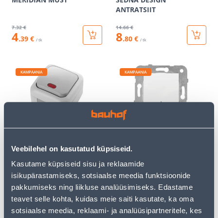
ANTRATSIIT
7
.32 €
14
.66 €
4
8
.39 €
.80 €
/ tk
/ tk
KAMPAANIA
KAMPAANIA
LÜLITI 1-NE NK.HALL
ÜHENE VEKSELLÜLITI VIKO
TULEGA VIKO IP54
BY PANASONIC MERIDIAN
Veebilehel on kasutatud küpsiseid.
RAAMITA VALGE
Kasutame küpsiseid sisu ja reklaamide
8
.39 €
3
.72 €
5
2
isikupärastamiseks, sotsiaalse meedia funktsioonide
.03 €
.23 €
/ tk
/ tk
pakkumiseks ning liikluse analüüsimiseks. Edastame
teavet selle kohta, kuidas meie saiti kasutate, ka oma
sotsiaalse meedia, reklaami- ja analüüsipartneritele, kes
KAMPAANIA
KAMPAANIA