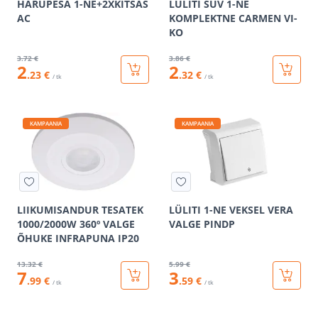
HARUPESA 1-NE+2XKITSAS
LÜLITI SÜV 1-NE
AC
KOMPLEKTNE CARMEN VI-
KO
3
.72 €
3
.86 €
2
2
.23 €
.32 €
/ tk
/ tk
KAMPAANIA
KAMPAANIA
LIIKUMISANDUR TESATEK
LÜLITI 1-NE VEKSEL VERA
1000/2000W 360º VALGE
VALGE PINDP
ÕHUKE INFRAPUNA IP20
13
.32 €
5
.99 €
7
3
.99 €
.59 €
/ tk
/ tk