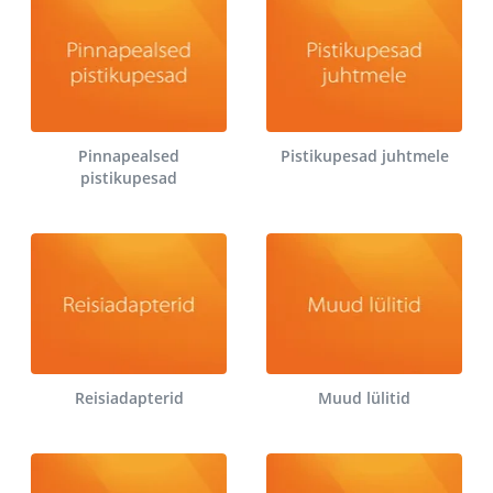
Pinnapealsed
Pistikupesad juhtmele
pistikupesad
Reisiadapterid
Muud lülitid