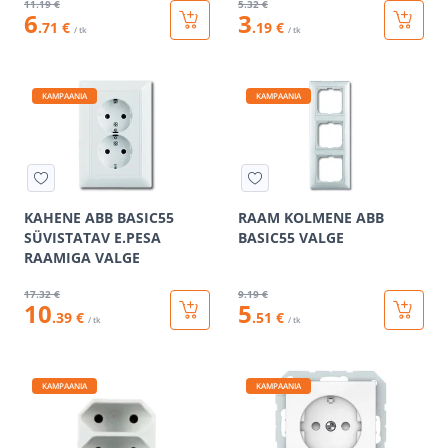
11
.19 €
5
.32 €
6
3
.71 €
.19 €
/ tk
/ tk
KAMPAANIA
KAMPAANIA
KAHENE ABB BASIC55
RAAM KOLMENE ABB
SÜVISTATAV E.PESA
BASIC55 VALGE
RAAMIGA VALGE
17
.32 €
9
.19 €
10
5
.39 €
.51 €
/ tk
/ tk
KAMPAANIA
KAMPAANIA