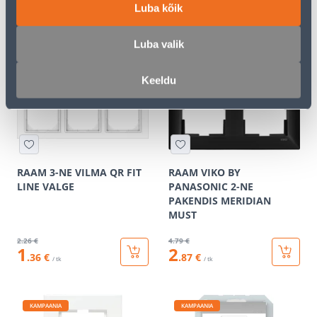
Luba kõik
3
.86 €
5
.59 €
2
3
.32 €
.35 €
/ tk
/ tk
Luba valik
Keeldu
KAMPAANIA
KAMPAANIA
RAAM 3-NE VILMA QR FIT
RAAM VIKO BY
LINE VALGE
PANASONIC 2-NE
PAKENDIS MERIDIAN
MUST
2
.26 €
4
.79 €
1
2
.36 €
.87 €
/ tk
/ tk
KAMPAANIA
KAMPAANIA