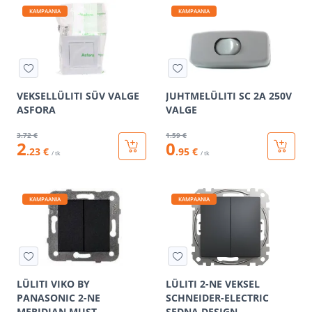
KAMPAANIA
KAMPAANIA
VEKSELLÜLITI SÜV VALGE
JUHTMELÜLITI SC 2A 250V
ASFORA
VALGE
3
.72 €
1
.59 €
2
0
.23 €
.95 €
/ tk
/ tk
KAMPAANIA
KAMPAANIA
LÜLITI VIKO BY
LÜLITI 2-NE VEKSEL
PANASONIC 2-NE
SCHNEIDER-ELECTRIC
MERIDIAN MUST
SEDNA DESIGN