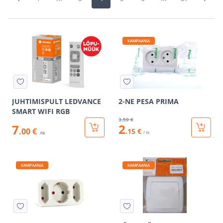
KAMPAANIA
JUHTIMISPULT LEDVANCE
2-NE PESA PRIMA
SMART WIFI RGB
3
.59 €
2
7
.00 €
.15 €
/ tk
/tk
KAMPAANIA
KAMPAANIA