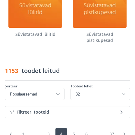
Süvistatavad lülitid
Süvistatavad
pistikupesad
1153
toodet leitud
Sorteeri:
Tooteid lehel:
Filtreeri tooteid
1
...
3
4
5
6
...
37