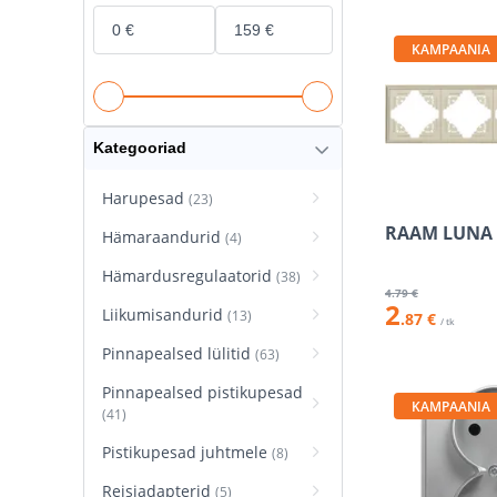
KAMPAANIA
Kategooriad
Harupesad
(23)
RAAM LUNA 
Hämaraandurid
(4)
Hämardusregulaatorid
(38)
4
.79 €
2
Liikumisandurid
(13)
.87 €
/ tk
Pinnapealsed lülitid
(63)
Pinnapealsed pistikupesad
KAMPAANIA
(41)
Pistikupesad juhtmele
(8)
Reisiadapterid
(5)