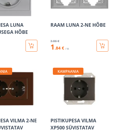
PESA LUNA
RAAM LUNA 2-NE HÕBE
SEGA HÕBE
3
.06 €
1
.84 €
/ tk
ANIA
KAMPAANIA
PESA VILMA 2-NE
PISTIKUPESA VILMA
ÜVISTATAV
XP500 SÜVISTATAV