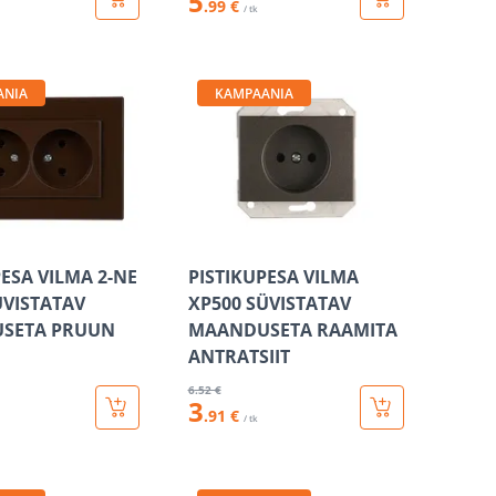
5
.99 €
/ tk
ANIA
KAMPAANIA
PESA VILMA 2-NE
PISTIKUPESA VILMA
ÜVISTATAV
XP500 SÜVISTATAV
SETA PRUUN
MAANDUSETA RAAMITA
ANTRATSIIT
6
.52 €
3
.91 €
/ tk