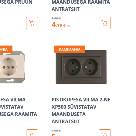
SEGA PRUUN
MAANDUSEGA RAAMITA
ANTRATSIIT
7
.99 €
4
.79 €
/ tk
ANIA
KAMPAANIA
PESA VILMA
PISTIKUPESA VILMA 2-NE
ÜVISTATAV
XP500 SÜVISTATAV
SEGA RAAMITA
MAANDUSETA
ANTRATSIIT
9
.99 €