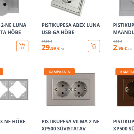
 2-NE LUNA
PISTIKUPESA ABEX LUNA
PISTIKU
TA HÕBE
USB-GA HÕBE
MAANDU
49
.99 €
4
.92 €
29
2
.99 €
.95 €
/ tk
/ tk
KAMPAANIA
KAMPA
3-NE HÕBE
PISTIKUPESA VILMA 2-NE
PISTIKU
XP500 SÜVISTATAV
XP500 S