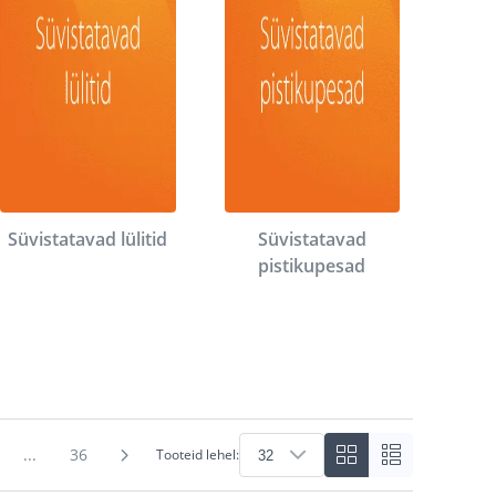
Süvistatavad lülitid
Süvistatavad
pistikupesad
...
36
Tooteid lehel: