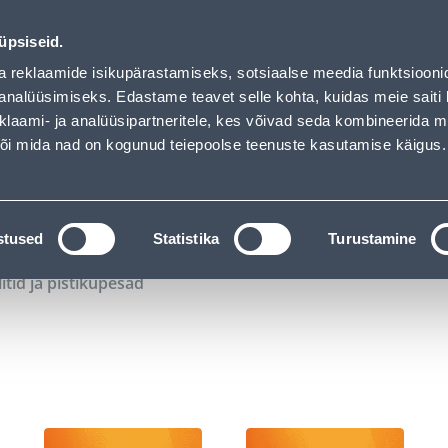
00
09
31
43
Kuni 20% LISAKS koodiga!
P
T
MIN
S
üpsiseid.
ndus
Teenused
Karjäärileht
a reklaamide isikupärastamiseks, sotsiaalse meedia funktsiooni
analüüsimiseks. Edastame teavet selle kohta, kuidas meie saiti 
klaami- ja analüüsipartneritele, kes võivad seda kombineerida 
OTSI
Logi
 või mida nad on kogunud teiepoolse teenuste kasutamise käigus.
KATALOOGID
TÖÖRIISTALAENUTUS
J
stused
Statistika
Turustamine
litid ja pistikupesad