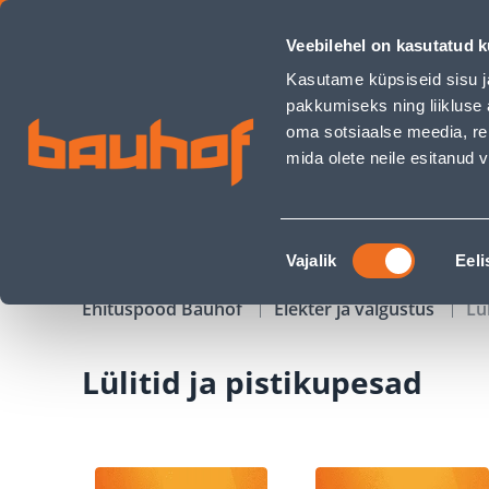
Lülitid ja pistikupesad - Bauhof has loaded
Veebilehel on kasutatud k
Kauplused
Äriklienditeenindus
Klienditeeni
Kasutame küpsiseid sisu j
pakkumiseks ning liikluse 
oma sotsiaalse meedia, re
mida olete neile esitanud
TOOTED
KAMPAANIAD
Nõusoleku
Vajalik
Eeli
valik
Ehituspood Bauhof
Elekter ja valgustus
Lü
Lülitid ja pistikupesad