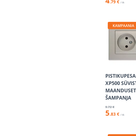
4
.79 €
/ tk
KAMPAANIA
PISTIKUPESA
XP500 SÜVI
MAANDUSET
ŠAMPANJA
9
.72 €
5
.83 €
/ tk