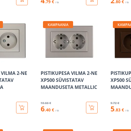
4
2
.79 €
.80 €
/ tk
/ tk
KAMPAANIA
KAMPA
 VILMA 2-NE
PISTIKUPESA VILMA 2-NE
PISTIKU
STATAV
XP500 SÜVISTATAV
XP500 S
A
MAANDUSETA METALLIC
MAANDU
10
.66 €
9
.72 €
6
5
.40 €
.83 €
/ tk
/ tk