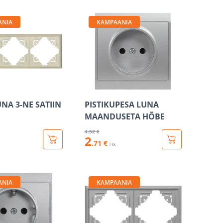
ANIA
KAMPAANIA
NA 3-NE SATIIN
PISTIKUPESA LUNA
MAANDUSETA HÕBE
4
.52 €
2
.71 €
/ tk
ANIA
KAMPAANIA