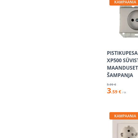
KAMPAANIA
PISTIKUPESA
XP500 SÜVI
MAANDUSET
ŠAMPANJA
5
.99 €
3
.59 €
/ tk
KAMPAANIA