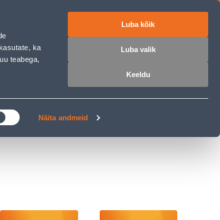
Luba kõik
ET
RU
EN
de
kasutate, ka
Luba valik
muu teabega,
 sisse
Ostunimekiri
Ostukorv
Keeldu
ÄRELMAKS
MEISTRIKLUBI
BLOGI
Näita andmeid