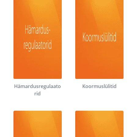
Hämardusregulaato
Koormuslülitid
rid