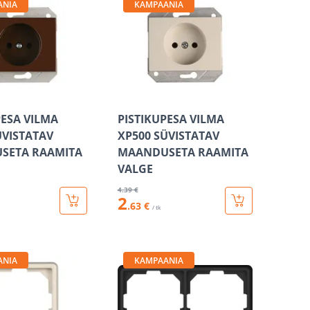
ANIA
KAMPAANIA
PESA VILMA
PISTIKUPESA VILMA
ÜVISTATAV
XP500 SÜVISTATAV
SETA RAAMITA
MAANDUSETA RAAMITA
VALGE
4
.39 €
2
.63 €
/ tk
ANIA
KAMPAANIA