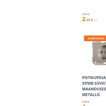
3
.72 €
2
.23 €
/ tk
KAMPAANIA
PISTIKUPESA
XP500 SÜVI
MAANDUSEG
METALLIC
7
.99 €