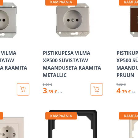
KAMPAANIA
KAMPA
 VILMA
PISTIKUPESA VILMA
PISTIKU
STATAV
XP500 SÜVISTATAV
XP500 S
A RAAMITA
MAANDUSETA RAAMITA
MAANDU
METALLIC
PRUUN
5
.99 €
7
.99 €
3
4
.59 €
.79 €
/ tk
/ tk
KAMPAANIA
KAMPA