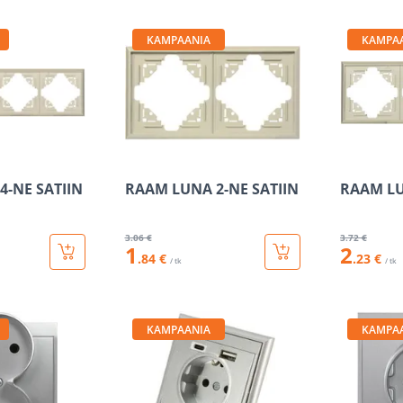
KAMPAANIA
KAMPA
4-NE SATIIN
RAAM LUNA 2-NE SATIIN
RAAM LU
3
.06 €
3
.72 €
1
2
.84 €
.23 €
/ tk
/ tk
KAMPAANIA
KAMPA