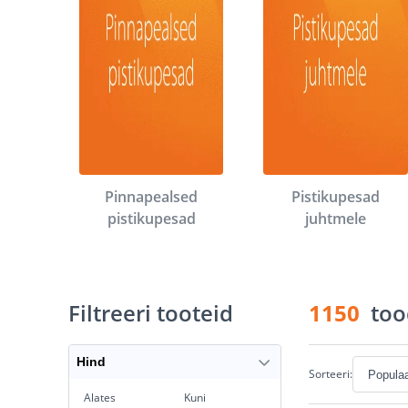
Pinnapealsed
Pistikupesad
pistikupesad
juhtmele
Filtreeri tooteid
1150
too
Hind
Sorteeri:
Alates
Kuni