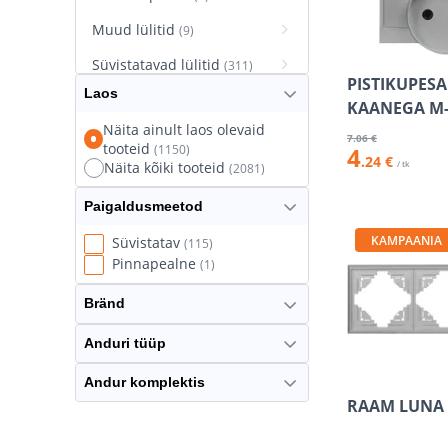
Muud lülitid
(9)
Süvistatavad lülitid
(311)
PISTIKUPESA
Laos
Süvistatavad pistikupesad
KAANEGA M-
(627)
Näita ainult laos olevaid
7
.06 €
tooteid
(1150)
4
Termostaatlülitid
(8)
.24 €
/ tk
Näita kõiki tooteid
(2081)
Paigaldusmeetod
KAMPAANIA
Süvistatav
(115)
Pinnapealne
(1)
Bränd
Anduri tüüp
Andur komplektis
RAAM LUNA 