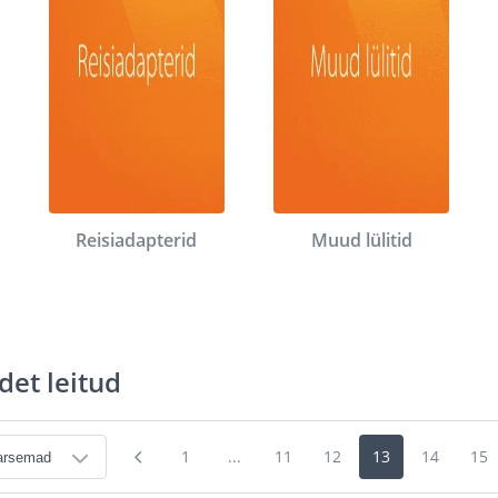
Reisiadapterid
Muud lülitid
det leitud
1
...
11
12
13
14
15