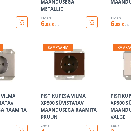
MAANDUSEGA
MAANDU
METALLIC
11
.46 €
11
.46 €
6
6
.88 €
.88 €
/ tk
/ tk
KAMPAANIA
KAMPA
 VILMA
PISTIKUPESA VILMA
PISTIKU
STATAV
XP500 SÜVISTATAV
XP500 S
A RAAMITA
MAANDUSEGA RAAMITA
MAANDU
PRUUN
VALGE
7
.99 €
4
.66 €