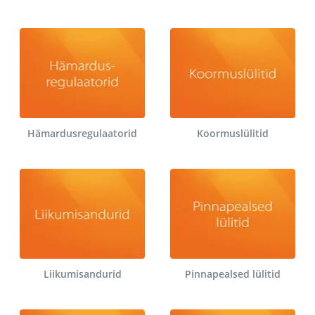
Hämardusregulaatorid
Koormuslülitid
Liikumisandurid
Pinnapealsed lülitid