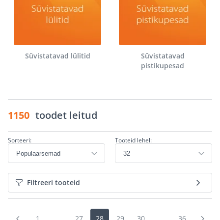
Süvistatavad lülitid
Süvistatavad
pistikupesad
1150
toodet leitud
Sorteeri:
Tooteid lehel:
Filtreeri tooteid
1
...
27
28
29
30
...
36