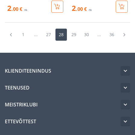
2
2
.00 €
.00 €
/tk
/tk
1
...
27
28
29
30
...
36
KLIENDITEENINDUS
TEENUSED
MEISTRIKLUBI
ETTEVÕTTEST