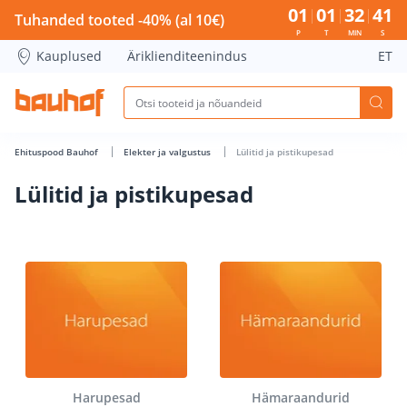
Lülitid ja pistikupesad - Bauhof has loaded
01
01
32
40
Tuhanded tooted -40% (al 10€)
P
T
MIN
S
Kauplused
Äriklienditeenindus
ET
Ehituspood Bauhof
Elekter ja valgustus
Lülitid ja pistikupesad
Lülitid ja pistikupesad
Harupesad
Hämaraandurid