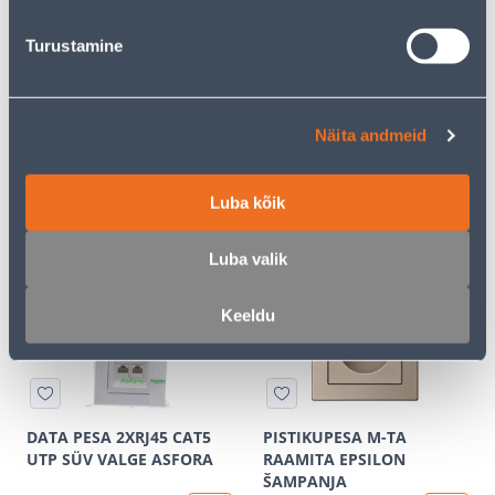
Turustamine
Näita andmeid
RAAM 5-NE KLAAS
DATA PESA 1XRJ45 CAT5
EPSILON
UTP SÜV VALGE ASFORA
Luba kõik
7
2
.00 €
.00 €
/tk
/tk
Luba valik
Keeldu
DATA PESA 2XRJ45 CAT5
PISTIKUPESA M-TA
UTP SÜV VALGE ASFORA
RAAMITA EPSILON
ŠAMPANJA