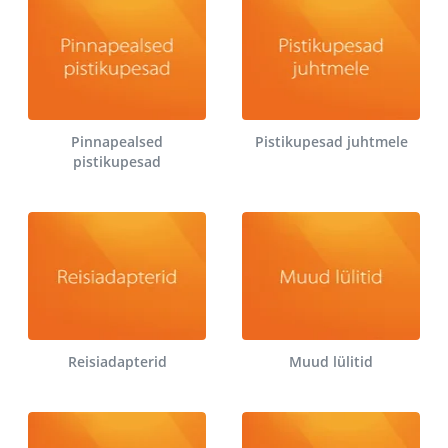
Pinnapealsed
Pistikupesad juhtmele
pistikupesad
Reisiadapterid
Muud lülitid