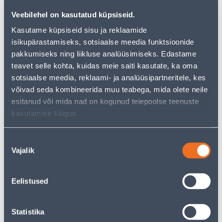
Veebilehel on kasutatud küpsiseid.
Kasutame küpsiseid sisu ja reklaamide
isikupärastamiseks, sotsiaalse meedia funktsioonide
RAAM 5-NE MUST KLAAS
RAAM 2-NE KLAAS
pakkumiseks ning liikluse analüüsimiseks. Edastame
EPSILON
EPSILON
teavet selle kohta, kuidas meie saiti kasutate, ka oma
10
7
.00 €
.00 €
sotsiaalse meedia, reklaami- ja analüüsipartneritele, kes
/tk
/tk
võivad seda kombineerida muu teabega, mida olete neile
esitanud või mida nad on kogunud teiepoolse teenuste
kasutamise käigus.
Nõusoleku
Vajalik
valik
RAAM 3-NE KLAAS
RAAM 4-NE KLAAS
Eelistused
EPSILON
EPSILON
7
10
.00 €
.00 €
/tk
/tk
Statistika