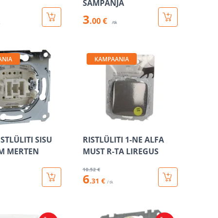
ŠAMPANJA
3
.00 €
k
/tk
ANIA
KAMPAANIA
STLÜLITI SISU
RISTLÜLITI 1-NE ALFA
M MERTEN
MUST R-TA LIREGUS
10
.52 €
6
.31 €
/ tk