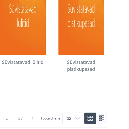
Süvistatavad lülitid
Süvistatavad
pistikupesad
...
37
Tooteid lehel: