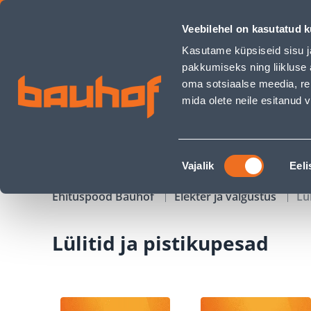
Lülitid ja pistikupesad - Bauhof has loaded
Veebilehel on kasutatud k
Kauplused
Äriklienditeenindus
Klienditeeni
Kasutame küpsiseid sisu j
pakkumiseks ning liikluse 
oma sotsiaalse meedia, re
mida olete neile esitanud
TOOTED
KAMPAANIAD
Nõusoleku
Vajalik
Eeli
valik
Ehituspood Bauhof
Elekter ja valgustus
Lü
Lülitid ja pistikupesad