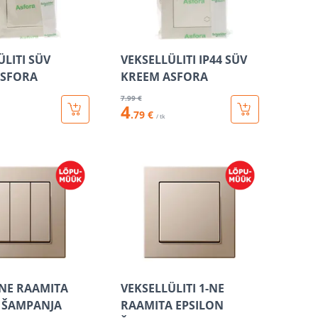
ÜLITI SÜV
VEKSELLÜLITI IP44 SÜV
ASFORA
KREEM ASFORA
7
.99 €
4
.79 €
/ tk
-NE RAAMITA
VEKSELLÜLITI 1-NE
 ŠAMPANJA
RAAMITA EPSILON