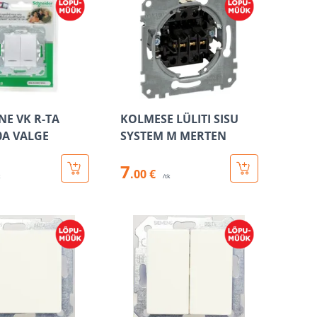
-NE VK R-TA
KOLMESE LÜLITI SISU
0A VALGE
SYSTEM M MERTEN
7
.00 €
k
/tk