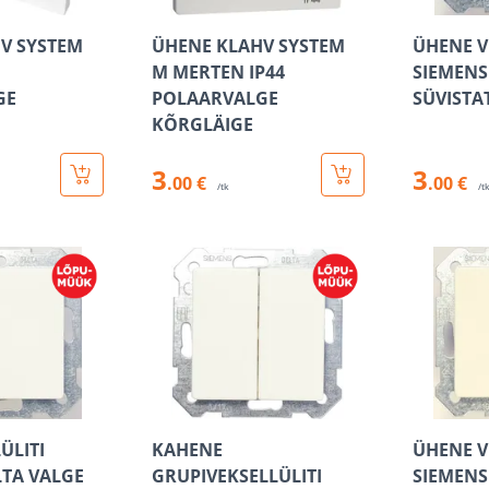
V SYSTEM
ÜHENE KLAHV SYSTEM
ÜHENE V
M MERTEN IP44
SIEMENS
GE
POLAARVALGE
SÜVISTA
KÕRGLÄIGE
3
3
.00 €
.00 €
/tk
/t
ÜLITI
KAHENE
ÜHENE V
LTA VALGE
GRUPIVEKSELLÜLITI
SIEMENS