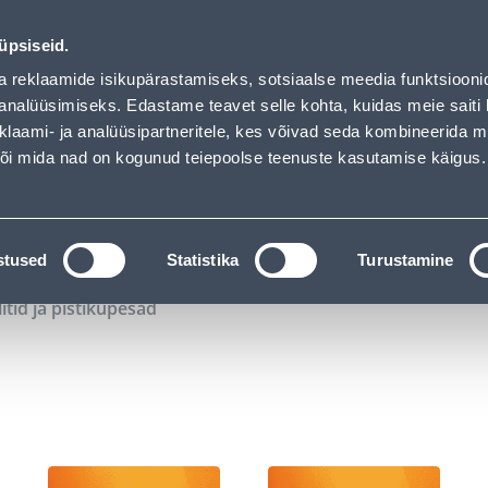
00
15
20
55
Tuhanded tooted -40% (al 10€)
P
T
MIN
S
üpsiseid.
ndus
Teenused
Karjäärileht
a reklaamide isikupärastamiseks, sotsiaalse meedia funktsiooni
analüüsimiseks. Edastame teavet selle kohta, kuidas meie saiti 
klaami- ja analüüsipartneritele, kes võivad seda kombineerida 
OTSI
Logi
 või mida nad on kogunud teiepoolse teenuste kasutamise käigus.
KATALOOGID
TÖÖRIISTALAENUTUS
J
stused
Statistika
Turustamine
litid ja pistikupesad