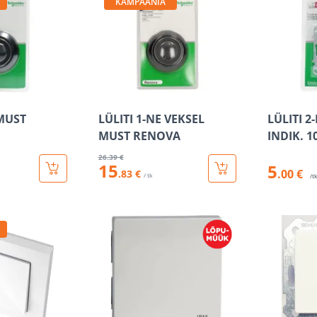
KAMPAANIA
 MUST
LÜLITI 1-NE VEKSEL
LÜLITI 2
MUST RENOVA
INDIK. 1
26
.39 €
15
5
.00 €
.83 €
/ tk
/t