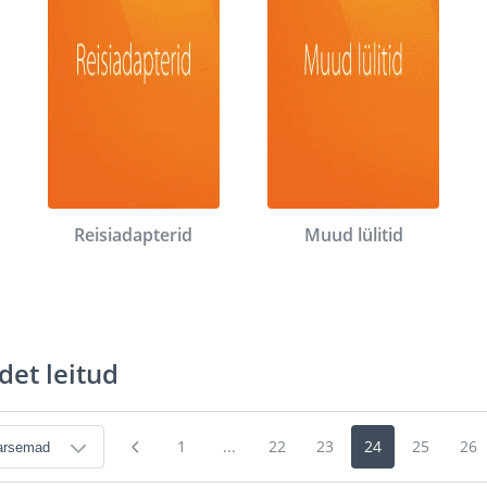
Reisiadapterid
Muud lülitid
det leitud
1
...
22
23
24
25
26