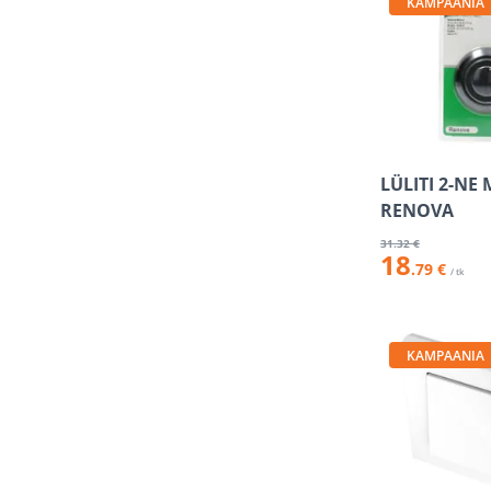
KAMPAANIA
LÜLITI 2-NE
RENOVA
31
.32 €
18
.79 €
/ tk
KAMPAANIA