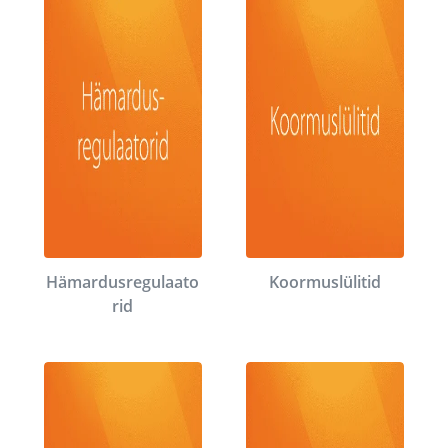
Hämardusregulaato
Koormuslülitid
rid