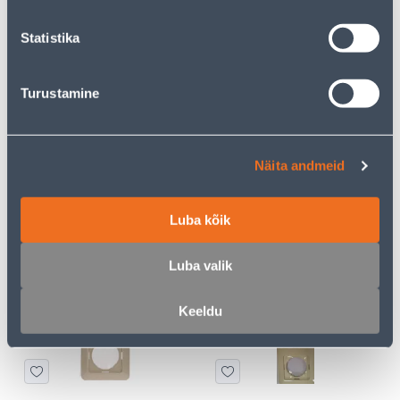
1
2
.99 €
.99 €
/tk
/tk
Statistika
Turustamine
Näita andmeid
PISTIKUPESA 2-NE
RAAM 1-NE
MAANDUSEGA
Luba kõik
3
0
.99 €
.39 €
/tk
/tk
Luba valik
Keeldu