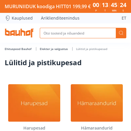
Lülitid ja pistikupesad - Bauhof has loaded
00
13
45
23
MURUNIIDUK koodiga HITT01 199,99 €
P
T
MIN
S
Kauplused
Äriklienditeenindus
ET
Ehituspood Bauhof
Elekter ja valgustus
Lülitid ja pistikupesad
Lülitid ja pistikupesad
Harupesad
Hämaraandurid