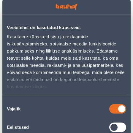
Veebilehel on kasutatud küpsiseid.
SÜVISTATAV 1-NE
SÜVISTATAV PISTIKUPESA
Kasutame küpsiseid sisu ja reklaamide
ARVUTIPESA VILMA RJ45
RAAMITA VILMA SL250
isikupärastamiseks, sotsiaalse meedia funktsioonide
RAAMITA SL-250 VALGE
BEEZ
pakkumiseks ning liikluse analüüsimiseks. Edastame
4
1
teavet selle kohta, kuidas meie saiti kasutate, ka oma
.29 €
.49 €
/tk
/tk
sotsiaalse meedia, reklaami- ja analüüsipartneritele, kes
võivad seda kombineerida muu teabega, mida olete neile
esitanud või mida nad on kogunud teiepoolse teenuste
kasutamise käigus.
Nõusoleku
Vajalik
valik
SÜVISTATV PISTIKUPESA
PISTIKUPESA 2-NE
RAAMITA MAANDUSEGA
BEEŽ
Eelistused