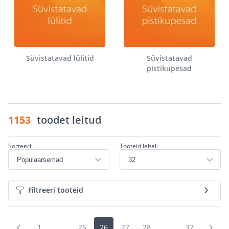
Süvistatavad lülitid
Süvistatavad
pistikupesad
1153
toodet leitud
Sorteeri:
Tooteid lehel:
Filtreeri tooteid
1
...
25
26
27
28
...
37