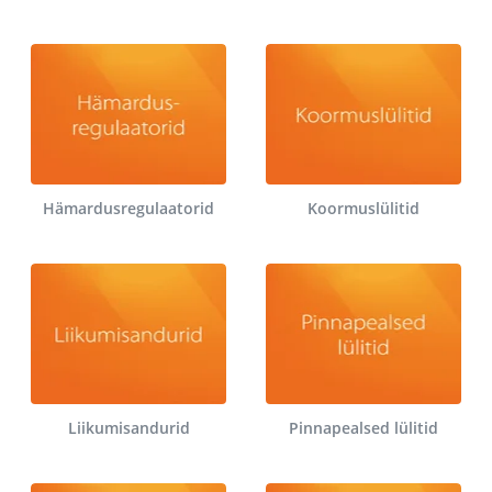
Hämardusregulaatorid
Koormuslülitid
Liikumisandurid
Pinnapealsed lülitid