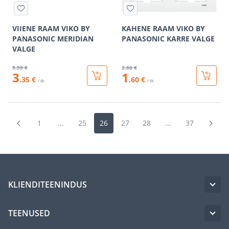
VIIENE RAAM VIKO BY
KAHENE RAAM VIKO BY
PANASONIC MERIDIAN
PANASONIC KARRE VALGE
VALGE
5
.59 €
2
.66 €
3
1
.35 €
.60 €
/ tk
/ tk
1
...
25
26
27
28
...
37
KLIENDITEENINDUS
TEENUSED