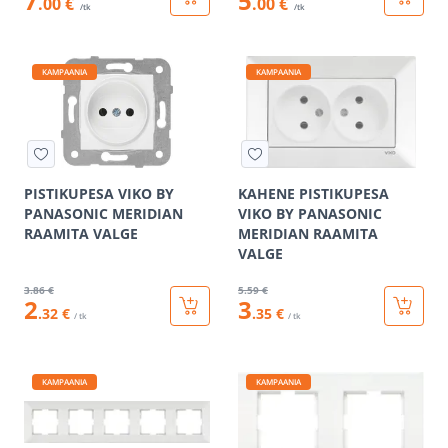
7
5
.00 €
.00 €
/tk
/tk
KAMPAANIA
KAMPAANIA
PISTIKUPESA VIKO BY
KAHENE PISTIKUPESA
PANASONIC MERIDIAN
VIKO BY PANASONIC
RAAMITA VALGE
MERIDIAN RAAMITA
VALGE
3
.86 €
5
.59 €
2
3
.32 €
.35 €
/ tk
/ tk
KAMPAANIA
KAMPAANIA