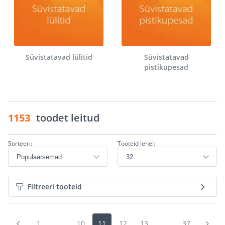
Süvistatavad lülitid
Süvistatavad
pistikupesad
1153
toodet leitud
Sorteeri:
Tooteid lehel:
Filtreeri tooteid
1
...
10
11
12
13
...
37