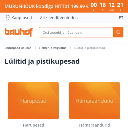
Lülitid ja pistikupesad - Bauhof has loaded
00
16
12
21
MURUNIIDUK koodiga HITT01 199,99 €
P
T
MIN
S
Kauplused
Äriklienditeenindus
ET
Ehituspood Bauhof
Elekter ja valgustus
Lülitid ja pistikupesad
Lülitid ja pistikupesad
Harupesad
Hämaraandurid