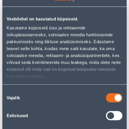
Veebilehel on kasutatud küpsiseid.
Kasutame küpsiseid sisu ja reklaamide
isikupärastamiseks, sotsiaalse meedia funktsioonide
LÜLITI SÜV 2-NE IP44
LÜLITI SÜV 2-NE
VALGE ALFA
KOMPLEKTNE CARMEN VI-
pakkumiseks ning liikluse analüüsimiseks. Edastame
KO
teavet selle kohta, kuidas meie saiti kasutate, ka oma
sotsiaalse meedia, reklaami- ja analüüsipartneritele, kes
4
.92 €
2
2
võivad seda kombineerida muu teabega, mida olete neile
.00 €
.95 €
/ tk
/tk
esitanud või mida nad on kogunud teiepoolse teenuste
kasutamise käigus.
KAMPAANIA
KAMPAANIA
Nõusoleku
Vajalik
valik
Eelistused
LÜLITI SÜV 1-NE TULEGA
LÜLITI SÜV 2-NE VEKSEL
CARMEN VI:KO
CARMEN VI:KO