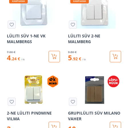
KAMPAANIA
KAMPAANIA
LÜLITI SÜV 1-NE VK
LÜLITI SÜV 2-NE
MALMBERGS
MALMBERG
7
.06 €
9
.86 €
4
5
.24 €
.92 €
/ tk
/ tk
2-NE LÜLITI PINDMINE
GRUPILÜLITI SÜV MILANO
VILMA
VAHER