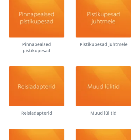
Pinnapealsed
Pistikupesad juhtmele
pistikupesad
Reisiadapterid
Muud lülitid