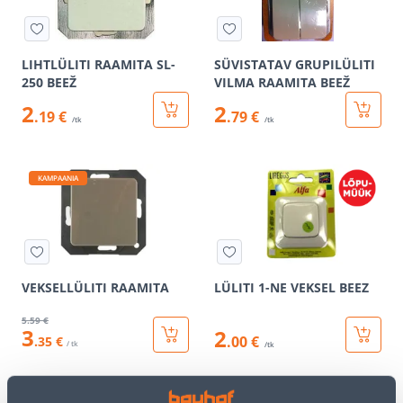
LIHTLÜLITI RAAMITA SL-
SÜVISTATAV GRUPILÜLITI
250 BEEŽ
VILMA RAAMITA BEEŽ
2
2
.19 €
.79 €
/tk
/tk
KAMPAANIA
VEKSELLÜLITI RAAMITA
LÜLITI 1-NE VEKSEL BEEZ
5
.59 €
3
2
.00 €
.35 €
/ tk
/tk
KAMPAANIA