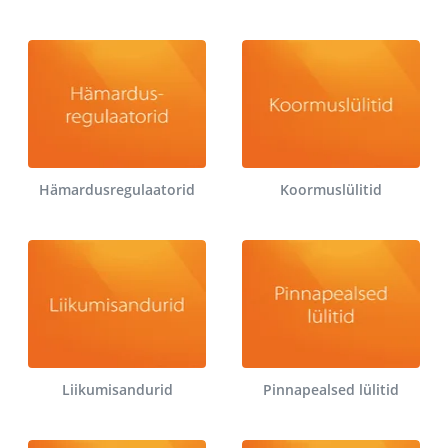
Hämardusregulaatorid
Koormuslülitid
Liikumisandurid
Pinnapealsed lülitid