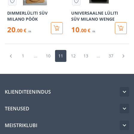
DIMMERLÜLITI SÜV
UNIVERSAALNE LÜLITI
MILANO PÖÖK
SÜV MILANO WENGE
20
10
.00 €
.00 €
/tk
/tk
1
...
10
11
12
13
...
37
KLIENDITEENINDUS
TEENUSED
MEISTRIKLUBI