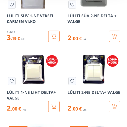
LÜLITI SÜV 1-NE VEKSEL
LÜLITI SÜV 2-NE DELTA +
CARMEN VI:KO
VALGE
5
.32 €
3
2
.00 €
.19 €
/ tk
/tk
LÜLITI 1-NE LIHT DELTA+
LÜLITI 2-NE DELTA+ VALGE
VALGE
2
2
.00 €
.00 €
/tk
/tk