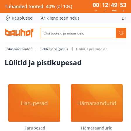
Lülitid ja pistikupesad - Bauhof has loaded
00
12
49
53
Tuhanded tooted -40% (al 10€)
P
T
MIN
S
Kauplused
Äriklienditeenindus
ET
Ehituspood Bauhof
Elekter ja valgustus
Lülitid ja pistikupesad
Lülitid ja pistikupesad
Harupesad
Hämaraandurid