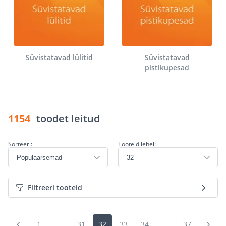
Süvistatavad lülitid
Süvistatavad
pistikupesad
1154
toodet leitud
Sorteeri:
Tooteid lehel:
Filtreeri tooteid
1
...
31
32
33
34
...
37