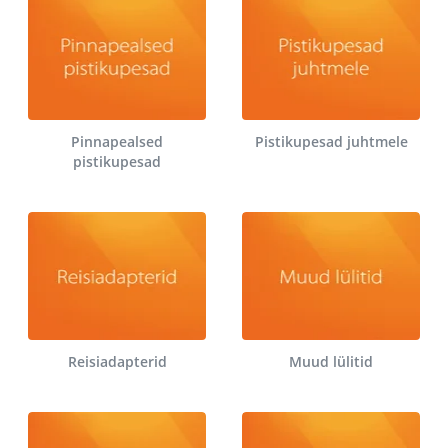
Pinnapealsed
Pistikupesad juhtmele
pistikupesad
Reisiadapterid
Muud lülitid