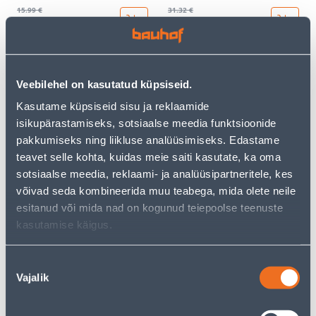
15
.99 €
31
.32 €
9
18
.59 €
.79 €
/ tk
/ tk
KAMPAANIA
KAMPAANIA
Veebilehel on kasutatud küpsiseid.
Kasutame küpsiseid sisu ja reklaamide
isikupärastamiseks, sotsiaalse meedia funktsioonide
pakkumiseks ning liikluse analüüsimiseks. Edastame
teavet selle kohta, kuidas meie saiti kasutate, ka oma
LÜLITI 1-NE ABB VEKSEL
LÜLITI 1-NE ABB RIST BEEŽ
sotsiaalse meedia, reklaami- ja analüüsipartneritele, kes
BEEŽ BASIC55
BASIC55
võivad seda kombineerida muu teabega, mida olete neile
9
.86 €
23
.59 €
esitanud või mida nad on kogunud teiepoolse teenuste
5
14
.92 €
.15 €
/ tk
/ tk
kasutamise käigus.
Nõusoleku
KAMPAANIA
KAMPAANIA
Vajalik
valik