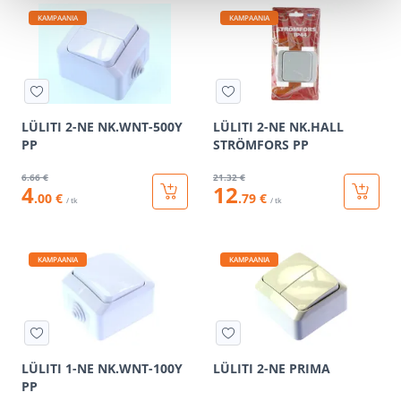
KAMPAANIA
KAMPAANIA
LÜLITI 2-NE NK.WNT-500Y
LÜLITI 2-NE NK.HALL
PP
STRÖMFORS PP
6
.66 €
21
.32 €
4
12
.00 €
.79 €
/ tk
/ tk
KAMPAANIA
KAMPAANIA
LÜLITI 1-NE NK.WNT-100Y
LÜLITI 2-NE PRIMA
PP