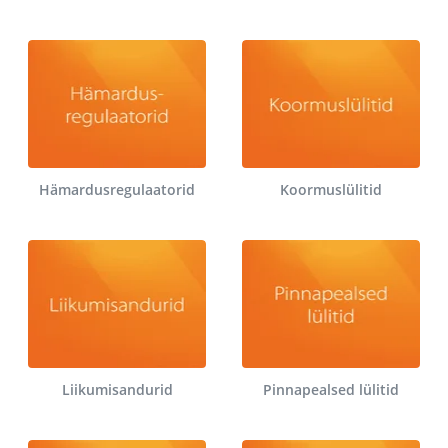
Hämardusregulaatorid
Koormuslülitid
Liikumisandurid
Pinnapealsed lülitid