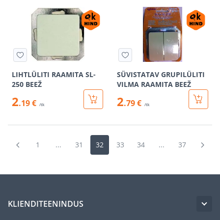
LIHTLÜLITI RAAMITA SL-
SÜVISTATAV GRUPILÜLITI
250 BEEŽ
VILMA RAAMITA BEEŽ
2
2
.19 €
.79 €
/tk
/tk
1
...
31
32
33
34
...
37
KLIENDITEENINDUS