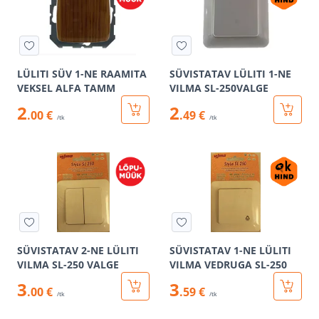
LÜLITI SÜV 1-NE RAAMITA
SÜVISTATAV LÜLITI 1-NE
VEKSEL ALFA TAMM
VILMA SL-250VALGE
2
2
.00 €
.49 €
/tk
/tk
SÜVISTATAV 2-NE LÜLITI
SÜVISTATAV 1-NE LÜLITI
VILMA SL-250 VALGE
VILMA VEDRUGA SL-250
3
3
.00 €
.59 €
/tk
/tk